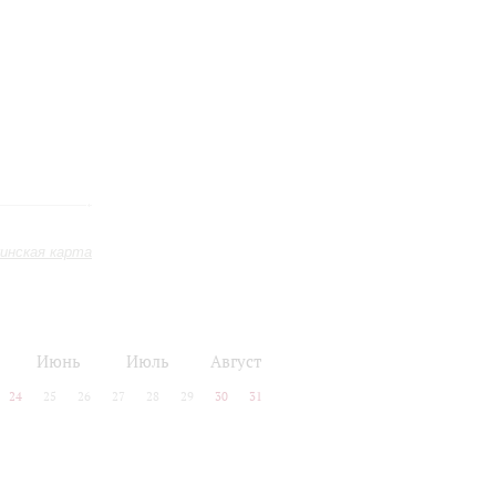
инская карта
Июнь
Июль
Август
24
25
26
27
28
29
30
31