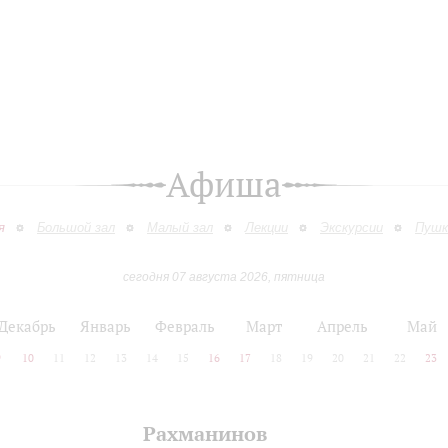
Афиша
я
Большой зал
Малый зал
Лекции
Экскурсии
Пушк
сегодня 07 августа 2026, пятница
Декабрь
Январь
Февраль
Март
Апрель
Май
9
10
11
12
13
14
15
16
17
18
19
20
21
22
23
Рахманинов