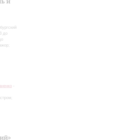
ь и
бургский
8 до
до
ажор;
аненко
-
естром;
кий»