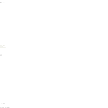
ного
нкт-
 и
ок»,
втора)
;