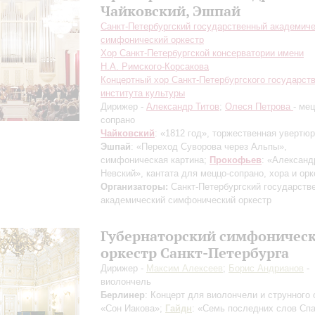
Чайковский, Эшпай
Санкт-Петербургский государственный академич
симфонический оркестр
Хор Санкт-Петербургской консерватории имени
Н.А. Римского-Корсакова
Концертный хор Санкт-Петербургского государст
института культуры
Дирижер -
Александр Титов
;
Олеся Петрова
- мец
сопрано
Чайковский
: «1812 год», торжественная увертюр
Эшпай
: «Переход Суворова через Альпы»,
симфоническая картина;
Прокофьев
: «Александ
Невский», кантата для меццо-сопрано, хора и орк
Организаторы:
Санкт-Петербургский государств
академический симфонический оркестр
Губернаторский симфоничес
оркестр Санкт-Петербурга
Дирижер -
Максим Алексеев
;
Борис Андрианов
-
виолончель
Берлинер
: Концерт для виолончели и струнного 
«Сон Иакова»;
Гайдн
: «Семь последних слов Сп