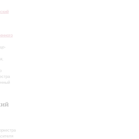
еский
венного
цо-
а;
р
естра
енный
кий
оркестра
асителя