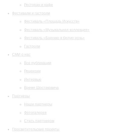
Ресторан и кафе
Фестивали и гастроли
Фестиваль «Площадь Искусств»
Фестиваль «Музыкальная коллекция»
Фестиваль «Барокко в белую ночь»
Гастроли
СМИ о нас
Все публикации
Рецензии
Интервью
Время Шостаковича
Партнеры
Наши партнеры
Фотогалерея
Стать партнером
Просветительские проекты