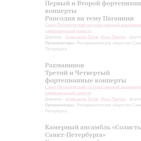
Первый и Второй фортепиан
концерты
Рапсодия на тему Паганини
Санкт-Петербургский государственный академич
симфонический оркестр
Дирижер -
Александр Титов
;
Илья Папоян
- форт
Организаторы:
Филармоническое общество Санк
Петербурга
Рахманинов
Третий и Четвертый
фортепианные концерты
Санкт-Петербургский государственный академич
симфонический оркестр
Дирижер -
Александр Титов
;
Илья Папоян
- форт
Организаторы:
Филармоническое общество Санк
Петербурга
Камерный ансамбль «Солист
Санкт-Петербурга»