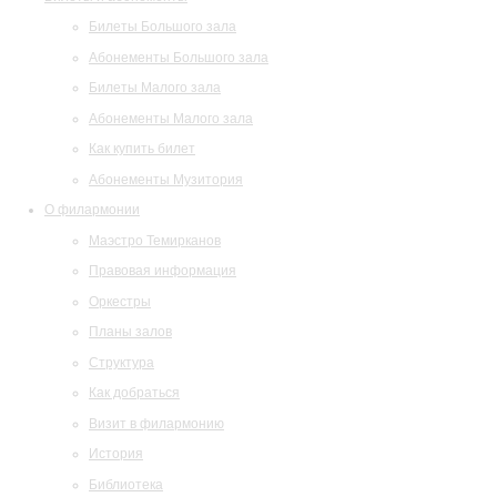
Билеты Большого зала
Абонементы Большого зала
Билеты Малого зала
Абонементы Малого зала
Как купить билет
Абонементы Музитория
О филармонии
Маэстро Темирканов
Правовая информация
Оркестры
Планы залов
Структура
Как добраться
Визит в филармонию
История
Библиотека