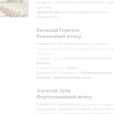
на кресте»
(переложение для виолончели и струн
оркестра)
Организаторы:
Центр музыкальной культуры
«Чайковский»
Василий Герелло
Вокальный вечер
Концерт 3-го абонемента «
Вокальные вечера
»
Государственный Русский концертный оркестр Са
Петербурга
Владимир Попов
(художественный руководитель
дирижер)
Василий Герелло
- баритон
Чайковский
,
Рахманинов
;
Старинные русские
романсы
;
Неаполитанские песни
Алексей Зуев
Фортепианный вечер
Концерт 4-го абонемента «
Фортепианные вечера
»
Прокофьев
: Соната № 3 ля минор, «Стальной ск
музыка балета
(в переложении для фортепиано а