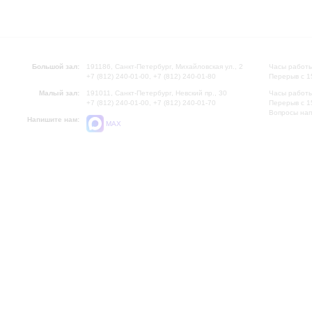
Большой зал:
191186, Санкт-Петербург, Михайловская ул., 2
Часы работы
+7 (812) 240-01-00, +7 (812) 240-01-80
Перерыв с 1
Малый зал:
191011, Санкт-Петербург, Невский пр., 30
Часы работы
+7 (812) 240-01-00, +7 (812) 240-01-70
Перерыв с 1
Вопросы на
Напишите нам:
MAX