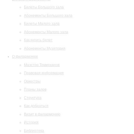
Билеты Большого зала
Абонементы Большого зала
Билеты Малого зала
Абонементы Малого зала
Как купить билет
Абонементы Музитория
О филармонии
Маэстро Темирканов
Правовая информация
Оркестры
Планы залов
Структура
Как добраться
Визит в филармонию
История
Библиотека