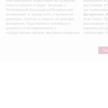
этой электронной энциклопедии мы публикуем
выдающихся исп
статьи о событиях и людях, связанных с
выступавших в 
Петроградской-Ленинградской-Петербургской
них опубликована
филармонией, и, прежде всего, о музыкантах –
филармония. И
дирижерах, солистах и, конечно, об оркестрах
из-во Лимбус Пре
филармонии. Подготовлены к публикации и
рассказываем о
документы из филармонических и
издательской де
государственных архивов, программы концертных
слушателями. На
Под