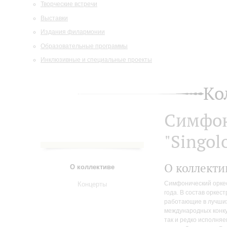
Творческие встречи
Выставки
Издания филармонии
Образовательные программы
Инклюзивные и специальные проекты
Ко
Симфон
"Singol
О коллекти
О коллективе
Симфонический оркест
Концерты
года. В состав орке
работающие в лучших
международных конку
так и редко исполня