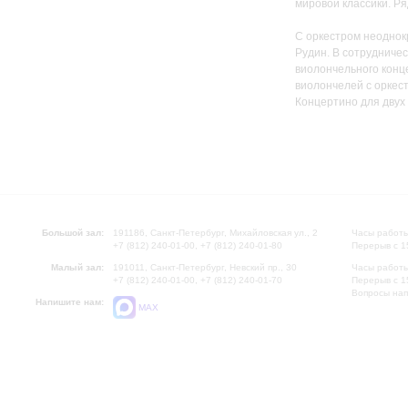
мировой классики. Р
С оркестром неоднок
Рудин. В сотрудниче
виолончельного конц
виолончелей с оркес
Концертино для двух
Большой зал:
191186, Санкт-Петербург, Михайловская ул., 2
Часы работы
+7 (812) 240-01-00, +7 (812) 240-01-80
Перерыв с 1
Малый зал:
191011, Санкт-Петербург, Невский пр., 30
Часы работы
+7 (812) 240-01-00, +7 (812) 240-01-70
Перерыв с 1
Вопросы на
Напишите нам:
MAX