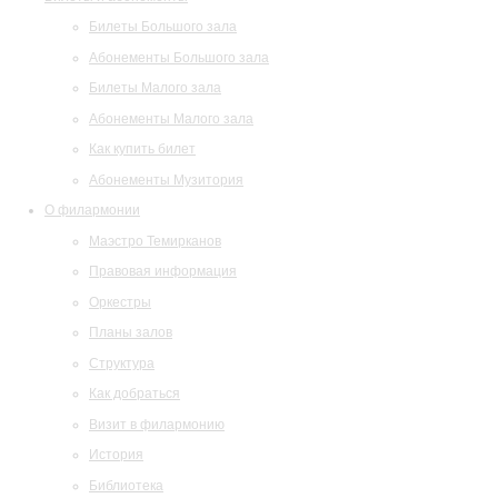
Билеты Большого зала
Абонементы Большого зала
Билеты Малого зала
Абонементы Малого зала
Как купить билет
Абонементы Музитория
О филармонии
Маэстро Темирканов
Правовая информация
Оркестры
Планы залов
Структура
Как добраться
Визит в филармонию
История
Библиотека