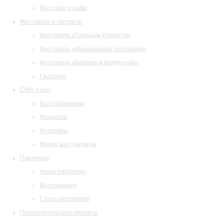
Ресторан и кафе
Фестивали и гастроли
Фестиваль «Площадь Искусств»
Фестиваль «Музыкальная коллекция»
Фестиваль «Барокко в белую ночь»
Гастроли
СМИ о нас
Все публикации
Рецензии
Интервью
Время Шостаковича
Партнеры
Наши партнеры
Фотогалерея
Стать партнером
Просветительские проекты