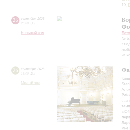
10;
Бо
26
сентября
,
2023
20:00
,
Вт
Фо
Большой зал
Бет
№ 5,
этюд
люб
из к
Фа
26
сентября
,
2023
19:00
,
Вт
Конц
Малый зал
Stan
Алек
Рей
свин
тем
«Юб
перв
Лар
мне 