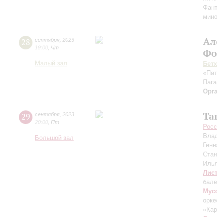
Фант
мино
Ал
28
сентября
,
2023
19:00
,
Чт
Фо
Малый зал
Бет
«Пат
Пага
Орг
Та
29
сентября
,
2023
20:00
,
Пт
Росс
Вла
Большой зал
Генн
Ста
Иль
Лис
бале
Мус
орке
«Ка