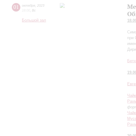
Ме
01
октября
,
2023
18:00
,
Вс
Об
Большой зал
18.0
Симф
при 
имен
Дир
Бетх
19.0
Евге
Чайк
Рах
фор
Чайк
Мусо
Рах
20.0