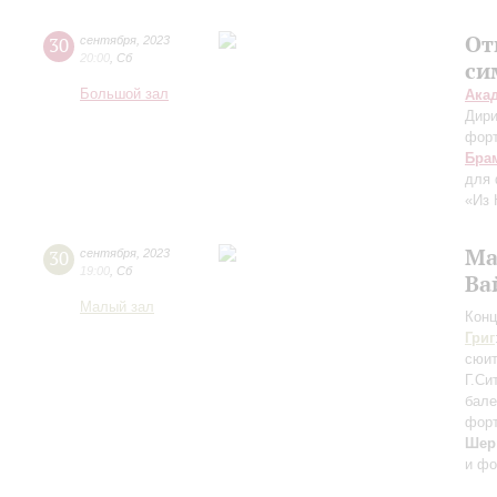
От
30
сентября
,
2023
20:00
,
Сб
си
Большой зал
Ака
Дири
фор
Бра
для 
«Из 
Ма
30
сентября
,
2023
19:00
,
Сб
Ва
Малый зал
Конц
Григ
сюи
Г.Си
бале
форт
Шер
и фо