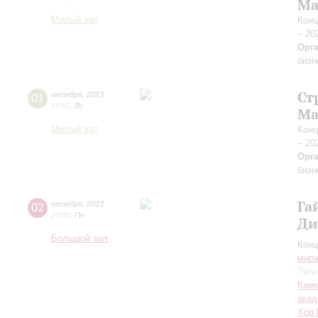
Ма
Малый зал
Конц
– 20
Орг
бизн
Ст
01
октября
,
2023
19:00
,
Вс
Ма
Малый зал
Конц
– 20
Орг
бизн
Га
02
октября
,
2023
20:00
,
Пн
Ди
Большой зал
Конц
мир
Леге
Каме
акад
Хор 