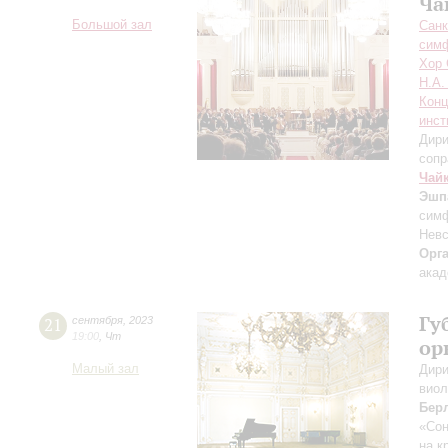
Ча
Большой зал
Санк
симф
Хор 
Н.А.
Конц
инст
Дири
сопр
Чай
Эшп
симф
Невс
Орг
акад
Гу
21
сентября
,
2023
19:00
,
Чт
ор
Малый зал
Дири
виол
Бер
«Сон
на к