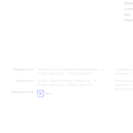
Дири
сопр
бас;
бари
Большой зал:
191186, Санкт-Петербург, Михайловская ул., 2
Часы работы
+7 (812) 240-01-00, +7 (812) 240-01-80
Перерыв с 1
Малый зал:
191011, Санкт-Петербург, Невский пр., 30
Часы работы
+7 (812) 240-01-00, +7 (812) 240-01-70
Перерыв с 1
Вопросы на
Напишите нам:
MAX