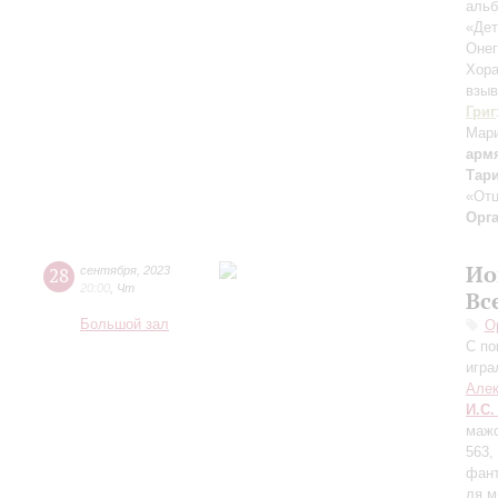
альб
«Дет
Онег
Хора
взыв
Григ
Мар
арм
Тар
«Отц
Орг
Ио
28
сентября
,
2023
20:00
,
Чт
Вс
Большой зал
О
С по
игра
Алек
И.С.
мажо
563,
фант
ля м