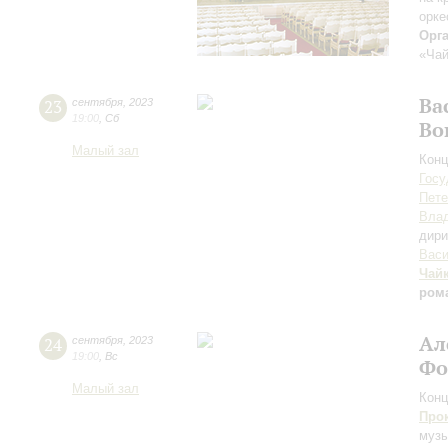
орке
Орг
«Чай
Ва
23
сентября
,
2023
19:00
,
Сб
Во
Малый зал
Конц
Госу
Пете
Вла
дири
Васи
Чай
ром
Ал
24
сентября
,
2023
19:00
,
Вс
Фо
Малый зал
Конц
Про
музы