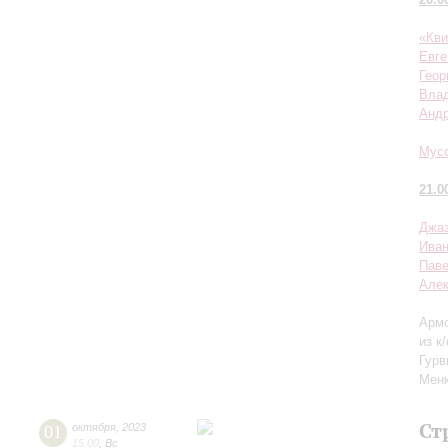
«Кви
Евге
Геор
Влад
Андр
Мусо
21.0
Джаз
Иван
Пав
Але
Армс
из к
Гурв
Менк
Ст
01
октября
,
2023
15:00
,
Вс