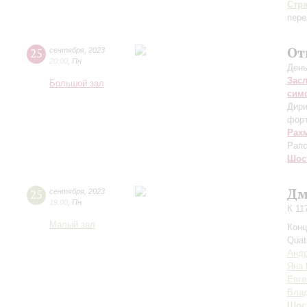
Стр
пере
От
25
сентября
,
2023
20:00
,
Пн
День
Зас
Большой зал
сим
Дири
фор
Рах
Рапс
Шос
Дм
25
сентября
,
2023
19:00
,
Пн
К 11
Малый зал
Конц
Quat
Андр
Яна 
Евге
Влад
Шос