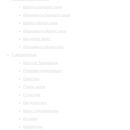
Билеты Большого зала
Абонементы Большого зала
Билеты Малого зала
Абонементы Малого зала
Как купить билет
Абонементы Музитория
О филармонии
Маэстро Темирканов
Правовая информация
Оркестры
Планы залов
Структура
Как добраться
Визит в филармонию
История
Библиотека