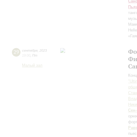
Сан
Пья
танг
музы
Мам
Hell
«Гая
Фо
29
сентября
,
2023
19:00
,
Пт
Фи
Са
Малый зал
Конц
"Ult
обще
Ста
Вла
Ники
Сен
орк
форт
Рав
пьес