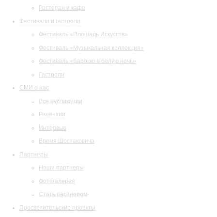
Ресторан и кафе
Фестивали и гастроли
Фестиваль «Площадь Искусств»
Фестиваль «Музыкальная коллекция»
Фестиваль «Барокко в белую ночь»
Гастроли
СМИ о нас
Все публикации
Рецензии
Интервью
Время Шостаковича
Партнеры
Наши партнеры
Фотогалерея
Стать партнером
Просветительские проекты