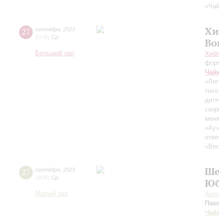
«Чай
Хи
27
сентября
,
2023
20:00
,
Ср
Во
Большой зал
Хибл
фор
Чай
«Лег
тихо
дитя
скор
меня
«Ау»
отве
«Вес
Ше
27
сентября
,
2023
19:00
,
Ср
Юб
Малый зал
Арг
Пах
Чай