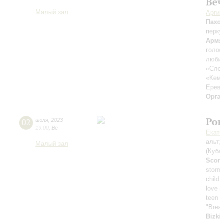
Ве
Малый зал
Арг
Пах
перк
Арм
голо
люби
«Сле
«Ке
Ерев
Орг
Ро
02
июля
,
2023
19:00
,
Вс
Екат
альт
Малый зал
(Куб
Scor
stor
child
love
teen 
"Bre
Bizk