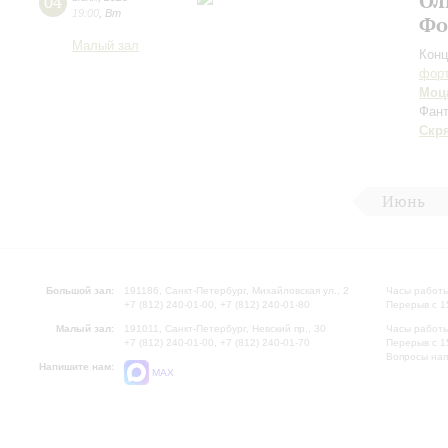
Ол
04
19:00
,
Вт
Фо
Малый зал
Конц
форт
Моц
Фант
Скр
Июнь
Большой зал:
191186, Санкт-Петербург, Михайловская ул., 2
Часы работы
+7 (812) 240-01-00, +7 (812) 240-01-80
Перерыв с 1
Малый зал:
191011, Санкт-Петербург, Невский пр., 30
Часы работы
+7 (812) 240-01-00, +7 (812) 240-01-70
Перерыв с 1
Вопросы на
Напишите нам:
MAX