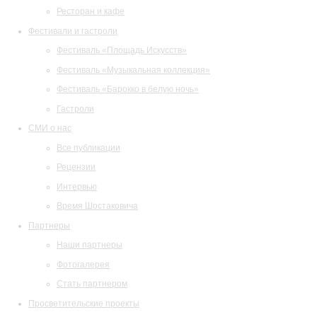
Ресторан и кафе
Фестивали и гастроли
Фестиваль «Площадь Искусств»
Фестиваль «Музыкальная коллекция»
Фестиваль «Барокко в белую ночь»
Гастроли
СМИ о нас
Все публикации
Рецензии
Интервью
Время Шостаковича
Партнеры
Наши партнеры
Фотогалерея
Стать партнером
Просветительские проекты