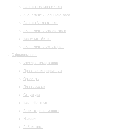
Билеты Большого зала
Абонементы Большого зала
Билеты Малого зала
Абонементы Малого зала
Как купить билет
Абонементы Музитория
О филармонии
Маэстро Темирканов
Правовая информация
Оркестры
Планы залов
Структура
Как добраться
Визит в филармонию
История
Библиотека