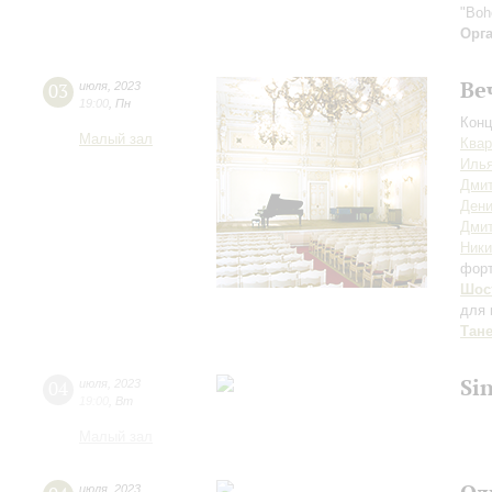
"Boh
Орг
Ве
03
июля
,
2023
19:00
,
Пн
Конц
Малый зал
Квар
Илья
Дмит
Дени
Дми
Ник
фор
Шос
для 
Тан
Si
04
июля
,
2023
19:00
,
Вт
Малый зал
июля
,
2023