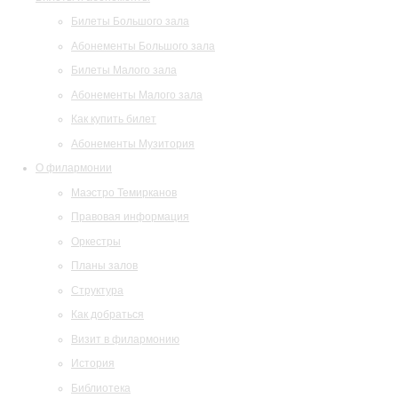
Билеты Большого зала
Абонементы Большого зала
Билеты Малого зала
Абонементы Малого зала
Как купить билет
Абонементы Музитория
О филармонии
Маэстро Темирканов
Правовая информация
Оркестры
Планы залов
Структура
Как добраться
Визит в филармонию
История
Библиотека