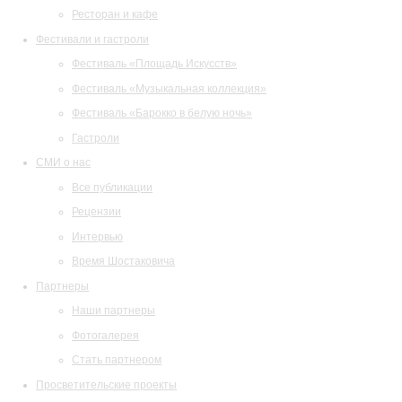
Ресторан и кафе
Фестивали и гастроли
Фестиваль «Площадь Искусств»
Фестиваль «Музыкальная коллекция»
Фестиваль «Барокко в белую ночь»
Гастроли
СМИ о нас
Все публикации
Рецензии
Интервью
Время Шостаковича
Партнеры
Наши партнеры
Фотогалерея
Стать партнером
Просветительские проекты