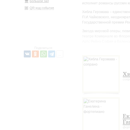
Большой зал
исполнит романсы русских 
QR-код события
Хибла Герзмава – единстве
П.И.Чайковского, неоднокр
Государственной премии Рос
Звезда мировой оперы, певи
театре Коммунале во Флорен
Артс Рейна София в Валенси
театре Ковент Гарден в Лон
Поделиться:
операх.
Хи
сопр
Ек
Га
фор