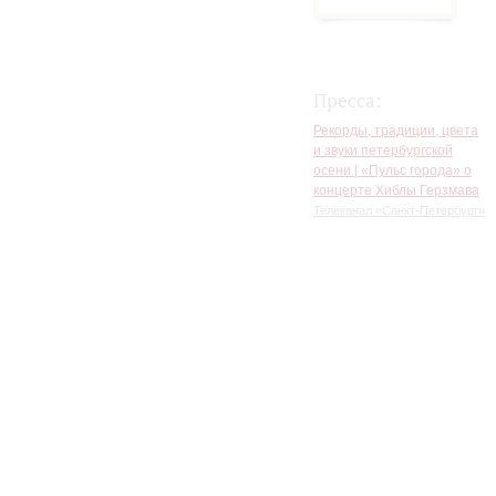
Пресса:
Рекорды, традиции, цвета
и звуки петербургской
осени | «Пульс города» о
концерте Хиблы Герзмава
Телеканал «Санкт-Петербург»