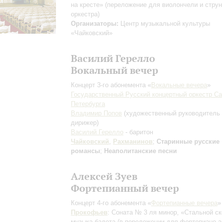
на кресте»
(переложение для виолончели и струн
оркестра)
Организаторы:
Центр музыкальной культуры
«Чайковский»
Василий Герелло
Вокальный вечер
Концерт 3-го абонемента «
Вокальные вечера
»
Государственный Русский концертный оркестр Са
Петербурга
Владимир Попов
(художественный руководитель
дирижер)
Василий Герелло
- баритон
Чайковский
,
Рахманинов
;
Старинные русские
романсы
;
Неаполитанские песни
Алексей Зуев
Фортепианный вечер
Концерт 4-го абонемента «
Фортепианные вечера
»
Прокофьев
: Соната № 3 ля минор, «Стальной ск
музыка балета
(в переложении для фортепиано а