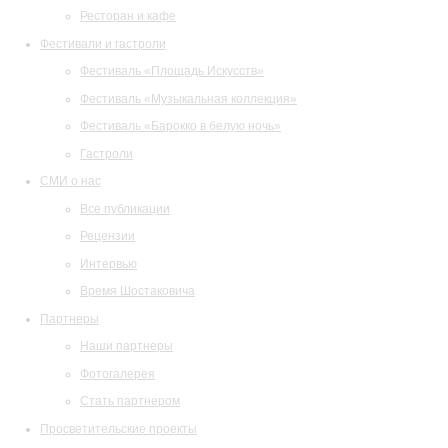
Ресторан и кафе
Фестивали и гастроли
Фестиваль «Площадь Искусств»
Фестиваль «Музыкальная коллекция»
Фестиваль «Барокко в белую ночь»
Гастроли
СМИ о нас
Все публикации
Рецензии
Интервью
Время Шостаковича
Партнеры
Наши партнеры
Фотогалерея
Стать партнером
Просветительские проекты