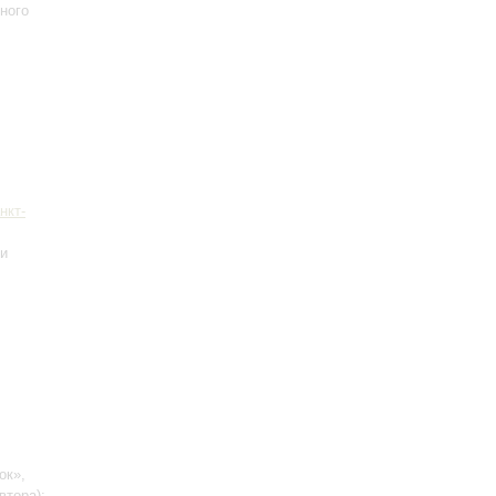
ного
нкт-
 и
ок»,
втора)
;