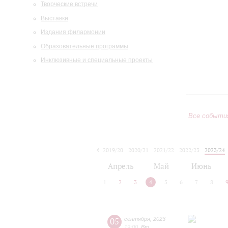
Творческие встречи
Выставки
Издания филармонии
Образовательные программы
Инклюзивные и специальные проекты
Все событи
2019/20
2020/21
2021/22
2022/23
2023/24
2024/25
2025/26
2026/27
Апрель
Май
Июнь
1
2
3
4
5
6
7
8
05
сентября
,
2023
19:00
,
Вт