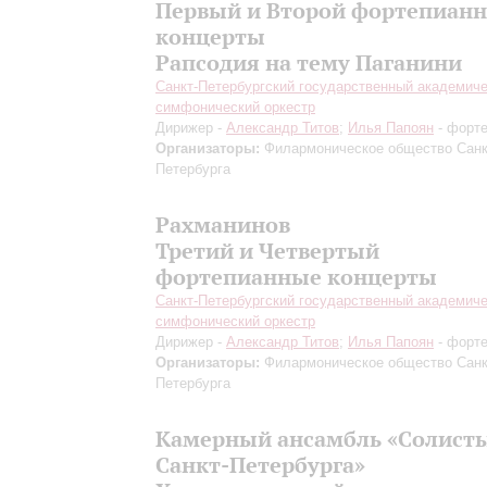
Первый и Второй фортепиан
концерты
Рапсодия на тему Паганини
Санкт-Петербургский государственный академич
симфонический оркестр
Дирижер -
Александр Титов
;
Илья Папоян
- форт
Организаторы:
Филармоническое общество Санк
Петербурга
Рахманинов
Третий и Четвертый
фортепианные концерты
Санкт-Петербургский государственный академич
симфонический оркестр
Дирижер -
Александр Титов
;
Илья Папоян
- форт
Организаторы:
Филармоническое общество Санк
Петербурга
Камерный ансамбль «Солист
Санкт-Петербурга»