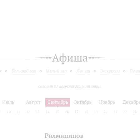
Афиша
я
Большой зал
Малый зал
Лекции
Экскурсии
Пушк
сегодня 07 августа 2026, пятница
Июль
Август
Сентябрь
Октябрь
Ноябрь
Декабр
9
10
11
12
13
14
15
16
17
18
19
20
21
22
23
Рахманинов