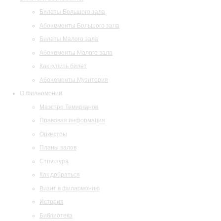
Билеты Большого зала
Абонементы Большого зала
Билеты Малого зала
Абонементы Малого зала
Как купить билет
Абонементы Музитория
О филармонии
Маэстро Темирканов
Правовая информация
Оркестры
Планы залов
Структура
Как добраться
Визит в филармонию
История
Библиотека