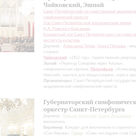
Чайковский, Эшпай
Санкт-Петербургский государственный академич
симфонический оркестр
Хор Санкт-Петербургской консерватории имени
Н.А. Римского-Корсакова
Концертный хор Санкт-Петербургского государст
института культуры
Дирижер -
Александр Титов
;
Олеся Петрова
- мец
сопрано
Чайковский
: «1812 год», торжественная увертюр
Эшпай
: «Переход Суворова через Альпы»,
симфоническая картина;
Прокофьев
: «Александ
Невский», кантата для меццо-сопрано, хора и орк
Организаторы:
Санкт-Петербургский государств
академический симфонический оркестр
Губернаторский симфоничес
оркестр Санкт-Петербурга
Дирижер -
Максим Алексеев
;
Борис Андрианов
-
виолончель
Берлинер
: Концерт для виолончели и струнного 
«Сон Иакова»;
Гайдн
: «Семь последних слов Сп