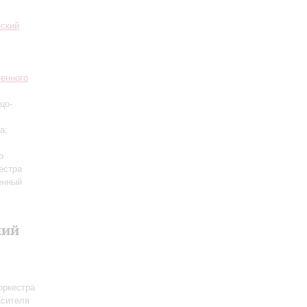
еский
венного
цо-
а;
р
естра
енный
кий
оркестра
асителя