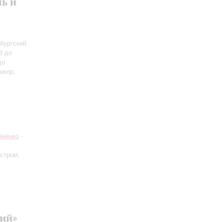
ь и
бургский
8 до
до
ажор;
аненко
-
естром;
кий»