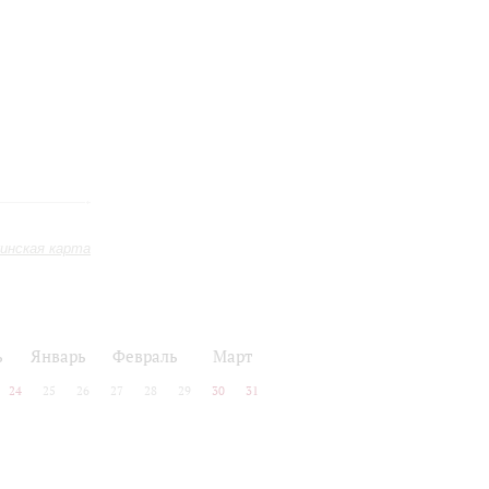
инская карта
ь
Январь
Февраль
Март
24
25
26
27
28
29
30
31