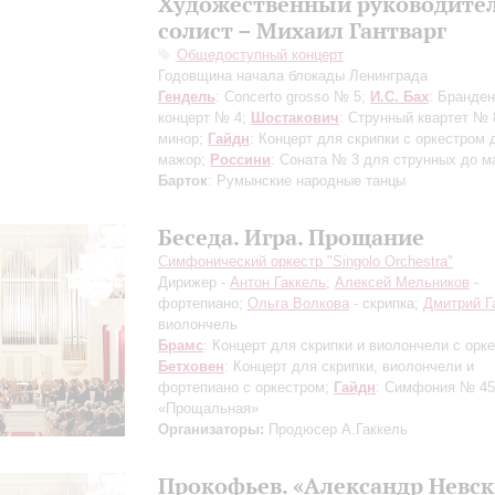
Художественный руководител
солист – Михаил Гантварг
Общедоступный концерт
Годовщина начала блокады Ленинграда
Гендель
: Concerto grosso № 5;
И.С. Бах
: Бранден
концерт № 4;
Шостакович
: Струнный квартет № 
минор;
Гайдн
: Концерт для скрипки с оркестром 
мажор;
Россини
: Соната № 3 для струнных до м
Барток
: Румынские народные танцы
Беседа. Игра. Прощание
Симфонический оркестр "Singolo Orchestra"
Дирижер -
Антон Гаккель
;
Алексей Мельников
-
фортепиано;
Ольга Волкова
- скрипка;
Дмитрий Г
виолончель
Брамс
: Концерт для скрипки и виолончели с орк
Бетховен
: Концерт для скрипки, виолончели и
фортепиано c оркестром;
Гайдн
: Симфония № 45
«Прощальная»
Организаторы:
Продюсер А.Гаккель
Прокофьев. «Александр Невс