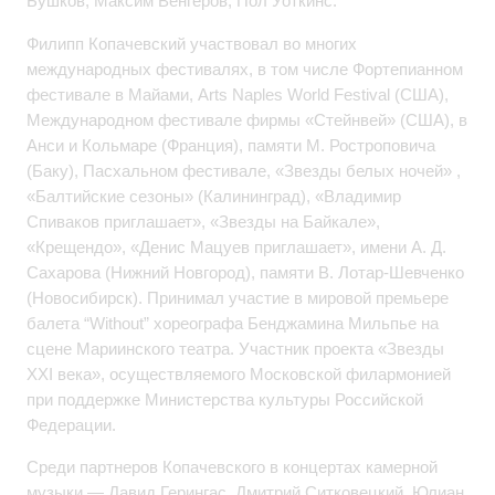
Бушков, Максим Венгеров, Пол Уоткинс.
Филипп Копачевский участвовал во многих
международных фестивалях, в том числе Фортепианном
фестивале в Майами, Arts Naples World Festival (США),
Международном фестивале фирмы «Стейнвей» (США), в
Анси и Кольмаре (Франция), памяти М. Ростроповича
(Баку), Пасхальном фестивале, «Звезды белых ночей» ,
«Балтийские сезоны» (Калининград), «Владимир
Спиваков приглашает», «Звезды на Байкале»,
«Крещендо», «Денис Мацуев приглашает», имени А. Д.
Сахарова (Нижний Новгород), памяти В. Лотар-Шевченко
(Новосибирск). Принимал участие в мировой премьере
балета “Without” хореографа Бенджамина Мильпье на
сцене Мариинского театра. Участник проекта «Звезды
XXI века», осуществляемого Московской филармонией
при поддержке Министерства культуры Российской
Федерации.
Среди партнеров Копачевского в концертах камерной
музыки — Давид Герингас, Дмитрий Ситковецкий, Юлиан