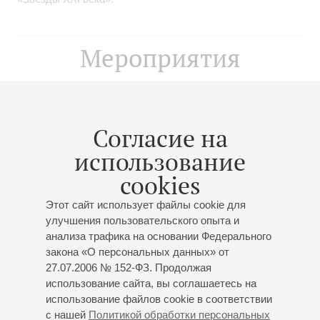
Мероприятия
11
октября
,
2026
20:00
,
Вс
Большой зал
Согласие на
Шопен. Концерт № 2 для
использование
фортепиано с оркестром
cookies
Солист – Филипп Копачевский
Этот сайт использует файлы cookie для
Концерт 4-го абонемента «
Академический
улучшения пользовательского опыта и
симфонический оркестр филармонии
»
анализа трафика на основании Федерального
К 95-летию основания коллектива
закона «О персональных данных» от
Академический симфонический оркестр
27.07.2006 № 152-ФЗ. Продолжая
филармонии
использование сайта, вы соглашаетесь на
Дирижёр -
Владимир Альтшулер
;
Филипп
использование файлов cookie в соответствии
с нашей
Политикой обработки персональных
Копачевский
- фортепиано