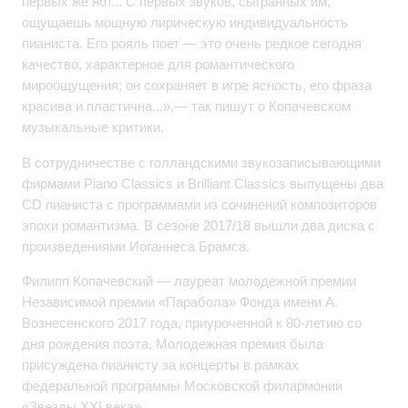
первых же нот... С первых звуков, сыгранных им,
ощущаешь мощную лирическую индивидуальность
пианиста. Его рояль поет — это очень редкое сегодня
качество, характерное для романтического
мироощущения; он сохраняет в игре ясность, его фраза
красива и пластична...»,— так пишут о Копачевском
музыкальные критики.
В сотрудничестве с голландскими звукозаписывающими
фирмами Piano Classics и Brilliant Classics выпущены два
CD пианиста с программами из сочинений композиторов
эпохи романтизма. В сезоне 2017/18 вышли два диска с
произведениями Иоганнеса Брамса.
Филипп Копачевский — лауреат молодежной премии
Независимой премии «Парабола» Фонда имени А.
Вознесенского 2017 года, приуроченной к 80-летию со
дня рождения поэта. Молодежная премия была
присуждена пианисту за концерты в рамках
федеральной программы Московской филармонии
«Звезды XXI века».