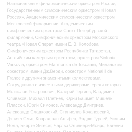
Национальным филармоническим оркестром России,
Государственным симфоническим оркестром «Новая
Россия», Академическим симфоническим оркестром
Московской филармонии, Академическим
симфоническим оркестром Санкт-Петербургской
филармонии, Симфоническим оркестром Московского
театра «Новая Опера» имени Е. В. Колобова,
Симфоническим оркестром Республики Татарстан,
Английским камерным оркестром, оркестром Sinfonia
Varsovia, оркестром Filarmonica de Toscanini, Миланским
оркестром имени Дж.Верди, оркестром National il de
France и другими знаменитыми коллективами.
Сотрудничал с известными дирижерами, среди которых
Мстислав Ростропович, Валерий Гергиев, Владимир
Спиваков, Михаил Плетнёв, Юрий Башмет, Мишель
Плассон, Юрий Симонов, Александр Дмитриев,
Александр Сладковский, Станислав Кочановский,
Дэниэл Смит, Конрад ван Альфен, Эндрю Гурлей, Уильям
Нолл, Бьярте Энгесет, Чарльз Оливьери-Монро, Евгений