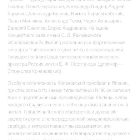
Рахлин, Павел Нерсесьян, Александр Гиндин, Андрей
Баранов, Александр Бузлов, Никита Борисоглебский,
Павел Милюков, Александр Рамм, Нарек Ахназарян,
Валерий Соколов, Борис Андрианов. На сцене
Концертного зала имени С. В. Рахманинова
«Филармонии-2» Филипп исполнил все фортепианные
концерты Чайковского в один вечер в сопровождении
Государственного академического симфонического
оркестра России имени Е. Ф. Светланова (дирижер —
Станислав Кочановский).
Особую популярность Копачевский приобрел в Японии,
где специально по заказу телекомпании NHK он записал
диск с фортепианными произведениями Шопена. «Игра
молодого пианиста несет в себе ощутимый личностный
посыл. Органичный сплав мастерства и духовной
зрелости вкупе с непосредственной эмоциональностью,
свобода, с которой пианист высказывается, его
романтическая искренность и благородство подкупают с