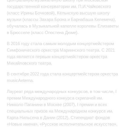
государственной консерватории им. П.И.Чайковского
(класс Ирины Бочковой), Кёльнскую высшую школу
музыки (классы Захара Брона и Барнабаша Келемена),
обучалась в Музыкальной капелле королевы Елизаветы
в Брюсселе (класс Огюстена Дюме).
В 2016 году стала самым молодым концертмейстером
Симфонического оркестра Мариинского театра. С 2021
года является первым концертмейстером оркестра
Михайловского театра.
В сентябре 2022 года стала концертмейстером оркестра
musicAeterna.
Лауреат ряда международных конкурсов, в том числе, I
премии Международного конкурса скрипачей им.
Никколо Паганини в Москве (2007), I премии и всех
специальных призов на Международном конкурсе им.
Карла Нильсена в Дании (2012). Стипендиат фондов
«Новые имена», «Русское исполнительское искусство»,