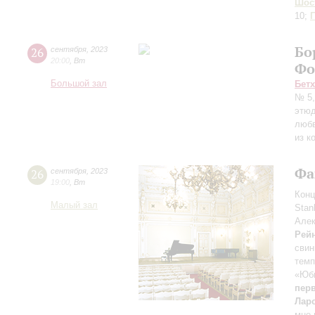
Шос
10;
Бо
26
сентября
,
2023
20:00
,
Вт
Фо
Большой зал
Бет
№ 5,
этюд
люб
из к
Фа
26
сентября
,
2023
19:00
,
Вт
Конц
Малый зал
Stan
Алек
Рей
свин
тем
«Юб
перв
Лар
мне 