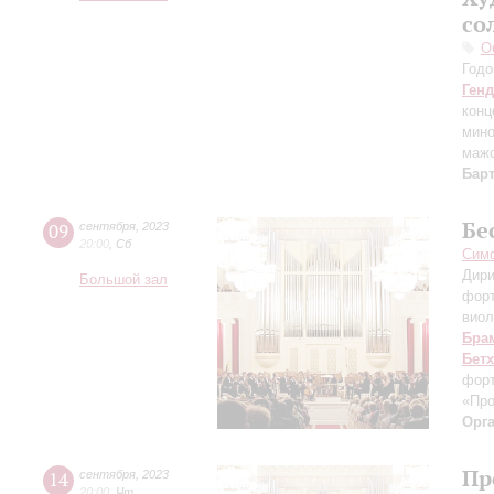
со
О
Годо
Ген
конц
мин
маж
Бар
Бе
09
сентября
,
2023
20:00
,
Сб
Симф
Дири
Большой зал
фор
виол
Бра
Бет
форт
«Пр
Орг
Пр
14
сентября
,
2023
20:00
,
Чт