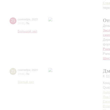
Стр
пере
От
25
сентября
,
2023
20:00
,
Пн
День
Зас
Большой зал
сим
Дири
фор
Рах
Рапс
Шос
Дм
25
сентября
,
2023
19:00
,
Пн
К 11
Малый зал
Конц
Quat
Андр
Яна 
Евге
Влад