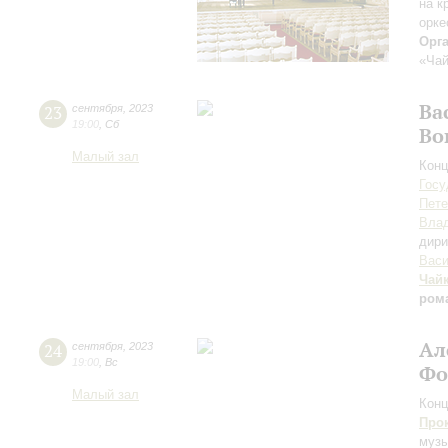
на к
орке
Орг
«Чай
Ва
23
сентября
,
2023
19:00
,
Сб
Во
Малый зал
Конц
Госу
Пете
Вла
дири
Васи
Чай
ром
Ал
24
сентября
,
2023
19:00
,
Вс
Фо
Малый зал
Конц
Про
музы