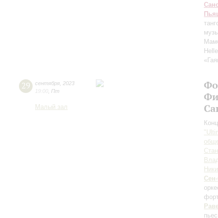
Сан
Пья
танг
музы
Мам
Hell
«Гая
Фо
29
сентября
,
2023
19:00
,
Пт
Фи
Са
Малый зал
Конц
"Ult
обще
Ста
Вла
Ники
Сен
орк
форт
Рав
пьес