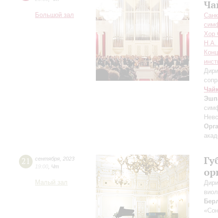
Ча
Большой зал
Санк
симф
Хор 
Н.А.
Конц
инст
Дири
сопр
Чай
Эшп
симф
Невс
Орг
акад
Гу
21
сентября
,
2023
19:00
,
Чт
ор
Малый зал
Дири
виол
Бер
«Сон