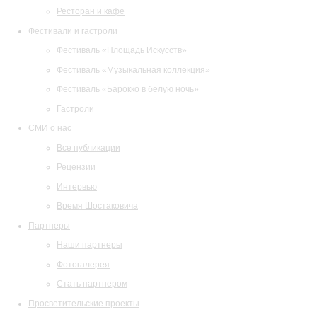
Ресторан и кафе
Фестивали и гастроли
Фестиваль «Площадь Искусств»
Фестиваль «Музыкальная коллекция»
Фестиваль «Барокко в белую ночь»
Гастроли
СМИ о нас
Все публикации
Рецензии
Интервью
Время Шостаковича
Партнеры
Наши партнеры
Фотогалерея
Стать партнером
Просветительские проекты