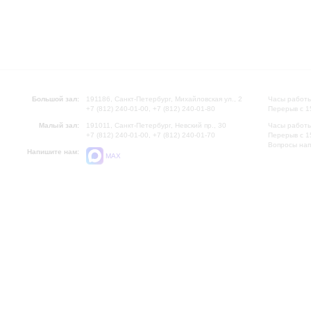
Большой зал:
191186, Санкт-Петербург, Михайловская ул., 2
Часы работы
+7 (812) 240-01-00, +7 (812) 240-01-80
Перерыв с 1
Малый зал:
191011, Санкт-Петербург, Невский пр., 30
Часы работы
+7 (812) 240-01-00, +7 (812) 240-01-70
Перерыв с 1
Вопросы на
Напишите нам:
MAX