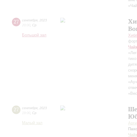
«Чай
Хи
27
сентября
,
2023
20:00
,
Ср
Во
Большой зал
Хибл
фор
Чай
«Лег
тихо
дитя
скор
меня
«Ау»
отве
«Вес
Ше
27
сентября
,
2023
19:00
,
Ср
Юб
Малый зал
Арг
Пах
Чай