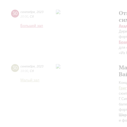
От
30
сентября
,
2023
20:00
,
Сб
си
Большой зал
Ака
Дири
фор
Бра
для 
«Из 
Ма
30
сентября
,
2023
19:00
,
Сб
Ва
Малый зал
Конц
Григ
сюи
Г.Си
бале
форт
Шер
и фо