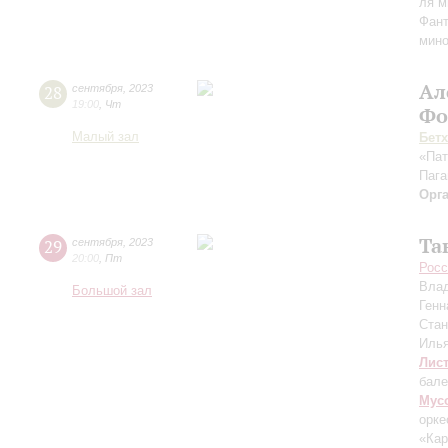
ля м
Фант
мино
Ал
28
сентября
,
2023
19:00
,
Чт
Фо
Малый зал
Бет
«Пат
Пага
Орг
Та
29
сентября
,
2023
20:00
,
Пт
Росс
Вла
Большой зал
Генн
Ста
Иль
Лис
бале
Мус
орке
«Ка