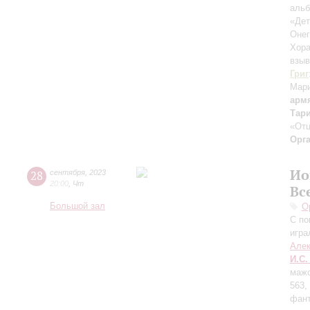
альб
«Дет
Онег
Хора
взыв
Григ
Мар
арм
Тар
«Отц
Орг
Ио
28
сентября
,
2023
20:00
,
Чт
Вс
Большой зал
О
С по
игра
Алек
И.С.
мажо
563,
фант