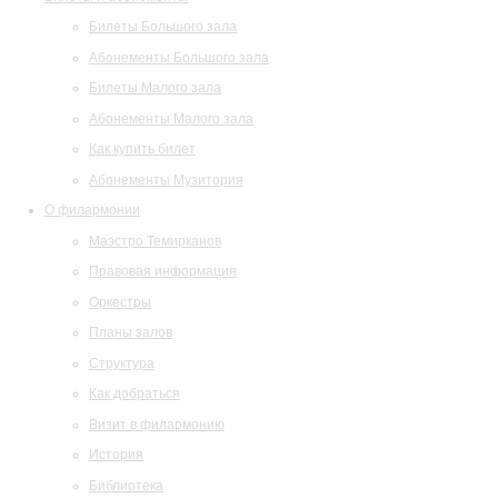
Билеты Большого зала
Абонементы Большого зала
Билеты Малого зала
Абонементы Малого зала
Как купить билет
Абонементы Музитория
О филармонии
Маэстро Темирканов
Правовая информация
Оркестры
Планы залов
Структура
Как добраться
Визит в филармонию
История
Библиотека