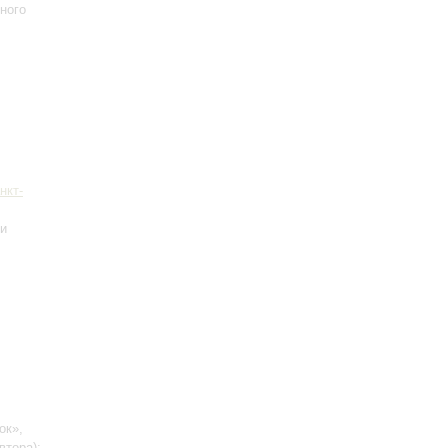
ного
нкт-
 и
ок»,
втора)
;