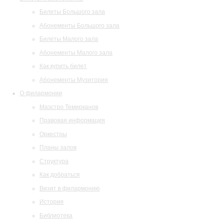
Билеты Большого зала
Абонементы Большого зала
Билеты Малого зала
Абонементы Малого зала
Как купить билет
Абонементы Музитория
О филармонии
Маэстро Темирканов
Правовая информация
Оркестры
Планы залов
Структура
Как добраться
Визит в филармонию
История
Библиотека