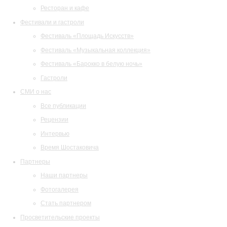
Ресторан и кафе
Фестивали и гастроли
Фестиваль «Площадь Искусств»
Фестиваль «Музыкальная коллекция»
Фестиваль «Барокко в белую ночь»
Гастроли
СМИ о нас
Все публикации
Рецензии
Интервью
Время Шостаковича
Партнеры
Наши партнеры
Фотогалерея
Стать партнером
Просветительские проекты