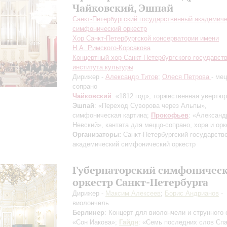
Чайковский, Эшпай
Санкт-Петербургский государственный академич
симфонический оркестр
Хор Санкт-Петербургской консерватории имени
Н.А. Римского-Корсакова
Концертный хор Санкт-Петербургского государст
института культуры
Дирижер -
Александр Титов
;
Олеся Петрова
- мец
сопрано
Чайковский
: «1812 год», торжественная увертюр
Эшпай
: «Переход Суворова через Альпы»,
симфоническая картина;
Прокофьев
: «Александ
Невский», кантата для меццо-сопрано, хора и орк
Организаторы:
Санкт-Петербургский государств
академический симфонический оркестр
Губернаторский симфоничес
оркестр Санкт-Петербурга
Дирижер -
Максим Алексеев
;
Борис Андрианов
-
виолончель
Берлинер
: Концерт для виолончели и струнного 
«Сон Иакова»;
Гайдн
: «Семь последних слов Сп