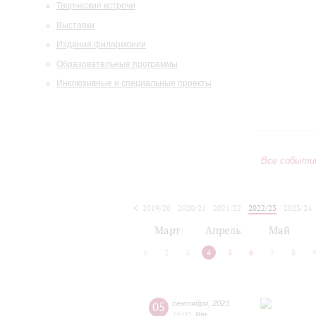
Творческие встречи
Выставки
Издания филармонии
Образовательные программы
Инклюзивные и специальные проекты
Все событи
2019/20
2020/21
2021/22
2022/23
2023/24
2024/25
2025/26
2026/27
Март
Апрель
Май
1
2
3
4
5
6
7
8
05
сентября
,
2023
19:00
,
Вт