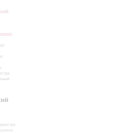
еский
венного
цо-
а;
р
естра
енный
кий
оркестра
асителя