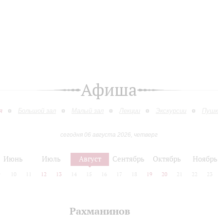
Афиша
я
Большой зал
Малый зал
Лекции
Экскурсии
Пушк
сегодня 06 августа 2026, четверг
Июнь
Июль
Август
Сентябрь
Октябрь
Ноябрь
9
10
11
12
13
14
15
16
17
18
19
20
21
22
23
Рахманинов