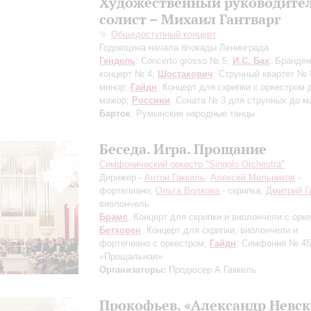
Художественный руководител
солист – Михаил Гантварг
Общедоступный концерт
Годовщина начала блокады Ленинграда
Гендель
: Concerto grosso № 5;
И.С. Бах
: Бранден
концерт № 4;
Шостакович
: Струнный квартет № 
минор;
Гайдн
: Концерт для скрипки с оркестром 
мажор;
Россини
: Соната № 3 для струнных до м
Барток
: Румынские народные танцы
Беседа. Игра. Прощание
Симфонический оркестр "Singolo Orchestra"
Дирижер -
Антон Гаккель
;
Алексей Мельников
-
фортепиано;
Ольга Волкова
- скрипка;
Дмитрий Г
виолончель
Брамс
: Концерт для скрипки и виолончели с орк
Бетховен
: Концерт для скрипки, виолончели и
фортепиано c оркестром;
Гайдн
: Симфония № 45
«Прощальная»
Организаторы:
Продюсер А.Гаккель
Прокофьев. «Александр Невс