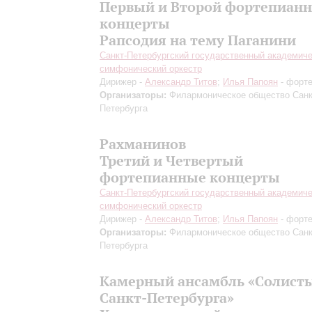
Первый и Второй фортепиан
концерты
Рапсодия на тему Паганини
Санкт-Петербургский государственный академич
симфонический оркестр
Дирижер -
Александр Титов
;
Илья Папоян
- форт
Организаторы:
Филармоническое общество Санк
Петербурга
Рахманинов
Третий и Четвертый
фортепианные концерты
Санкт-Петербургский государственный академич
симфонический оркестр
Дирижер -
Александр Титов
;
Илья Папоян
- форт
Организаторы:
Филармоническое общество Санк
Петербурга
Камерный ансамбль «Солист
Санкт-Петербурга»