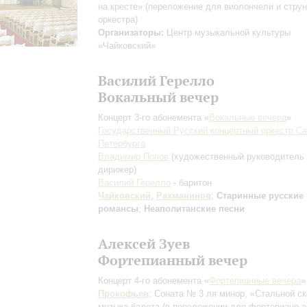
на кресте»
(переложение для виолончели и струн
оркестра)
Организаторы:
Центр музыкальной культуры
«Чайковский»
Василий Герелло
Вокальный вечер
Концерт 3-го абонемента «
Вокальные вечера
»
Государственный Русский концертный оркестр Са
Петербурга
Владимир Попов
(художественный руководитель
дирижер)
Василий Герелло
- баритон
Чайковский
,
Рахманинов
;
Старинные русские
романсы
;
Неаполитанские песни
Алексей Зуев
Фортепианный вечер
Концерт 4-го абонемента «
Фортепианные вечера
»
Прокофьев
: Соната № 3 ля минор, «Стальной ск
музыка балета
(в переложении для фортепиано а