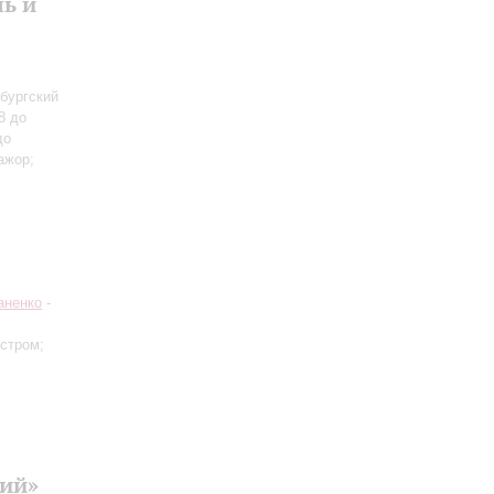
ь и
бургский
8 до
до
ажор;
аненко
-
естром;
кий»