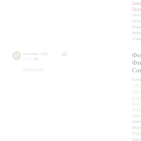
Сан
Пья
танг
музы
Мам
Hell
«Гая
Фо
29
сентября
,
2023
19:00
,
Пт
Фи
Са
Малый зал
Конц
"Ult
обще
Ста
Вла
Ники
Сен
орк
форт
Рав
пьес