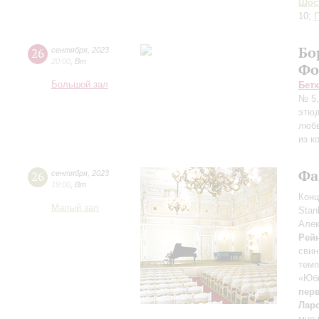
Шос
10;
Бо
26
сентября
,
2023
20:00
,
Вт
Фо
Большой зал
Бет
№ 5,
этюд
люб
из к
Фа
26
сентября
,
2023
19:00
,
Вт
Конц
Малый зал
Stan
Алек
Рей
свин
тем
«Юб
перв
Лар
мне 