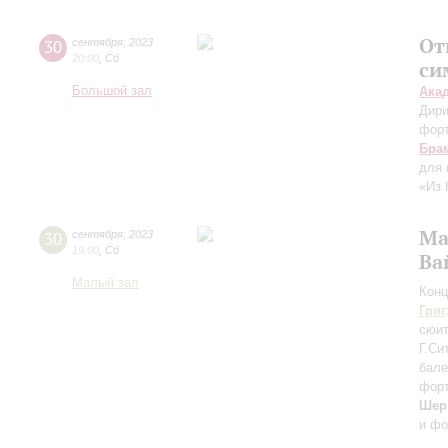
От
30
сентября
,
2023
20:00
,
Сб
си
Большой зал
Ака
Дири
фор
Бра
для 
«Из 
Ма
30
сентября
,
2023
19:00
,
Сб
Ва
Малый зал
Конц
Григ
сюи
Г.Си
бале
форт
Шер
и фо