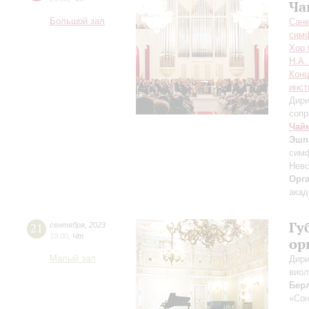
Ча
Большой зал
Санк
симф
Хор 
Н.А.
Конц
инст
Дири
сопр
Чай
Эшп
симф
Невс
Орг
акад
Гу
21
сентября
,
2023
19:00
,
Чт
ор
Малый зал
Дири
виол
Бер
«Сон