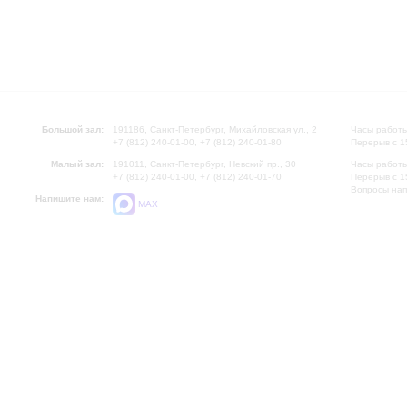
Большой зал:
191186, Санкт-Петербург, Михайловская ул., 2
Часы работы
+7 (812) 240-01-00, +7 (812) 240-01-80
Перерыв с 1
Малый зал:
191011, Санкт-Петербург, Невский пр., 30
Часы работы
+7 (812) 240-01-00, +7 (812) 240-01-70
Перерыв с 1
Вопросы на
Напишите нам:
MAX