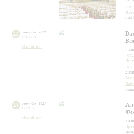
на к
орке
Орг
«Чай
Ва
23
сентября
,
2023
19:00
,
Сб
Во
Малый зал
Конц
Госу
Пете
Вла
дири
Васи
Чай
ром
Ал
24
сентября
,
2023
19:00
,
Вс
Фо
Малый зал
Конц
Про
музы