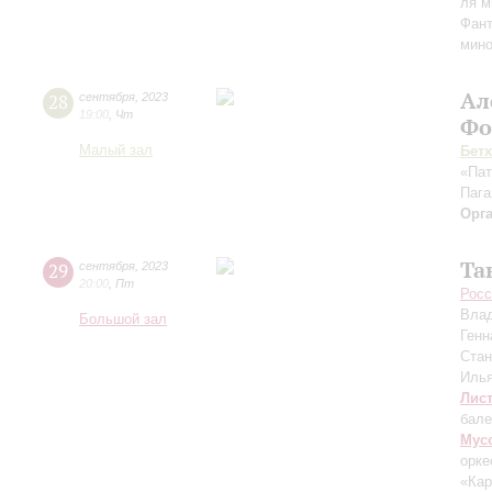
ля м
Фант
мино
Ал
28
сентября
,
2023
19:00
,
Чт
Фо
Малый зал
Бет
«Пат
Пага
Орг
Та
29
сентября
,
2023
20:00
,
Пт
Росс
Вла
Большой зал
Генн
Ста
Иль
Лис
бале
Мус
орке
«Ка