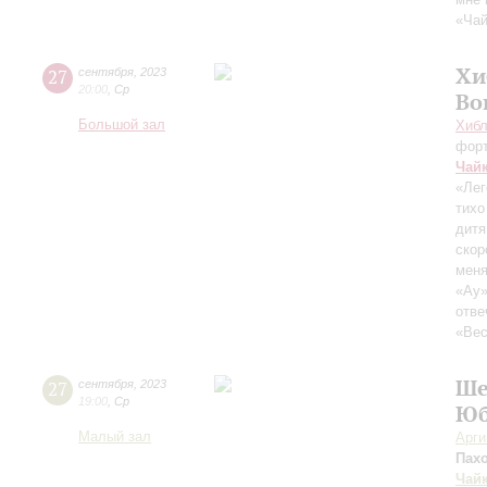
«Чай
Хи
27
сентября
,
2023
20:00
,
Ср
Во
Большой зал
Хибл
фор
Чай
«Лег
тихо
дитя
скор
меня
«Ау»
отве
«Вес
Ше
27
сентября
,
2023
19:00
,
Ср
Юб
Малый зал
Арг
Пах
Чай