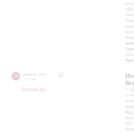
альб
«Дет
Онег
Хора
взыв
Григ
Мар
арм
Тар
«Отц
Орг
Ио
28
сентября
,
2023
20:00
,
Чт
Вс
Большой зал
О
С по
игра
Алек
И.С.
мажо
563,
фант