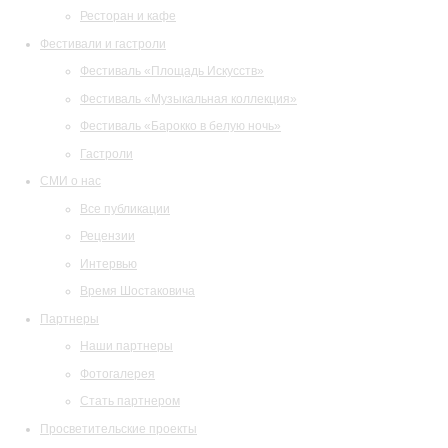
Ресторан и кафе
Фестивали и гастроли
Фестиваль «Площадь Искусств»
Фестиваль «Музыкальная коллекция»
Фестиваль «Барокко в белую ночь»
Гастроли
СМИ о нас
Все публикации
Рецензии
Интервью
Время Шостаковича
Партнеры
Наши партнеры
Фотогалерея
Стать партнером
Просветительские проекты