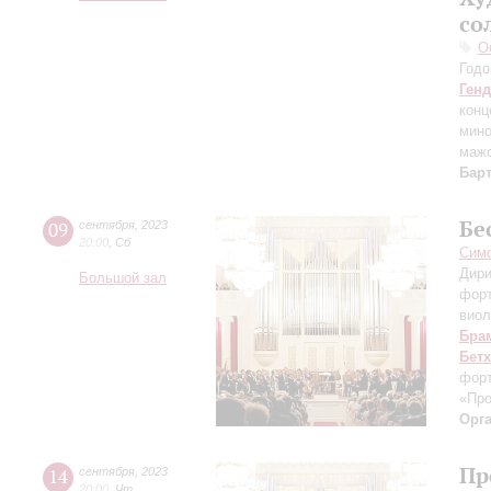
со
О
Годо
Ген
конц
мин
маж
Бар
Бе
09
сентября
,
2023
20:00
,
Сб
Симф
Дири
Большой зал
фор
виол
Бра
Бет
форт
«Пр
Орг
Пр
14
сентября
,
2023
20:00
,
Чт