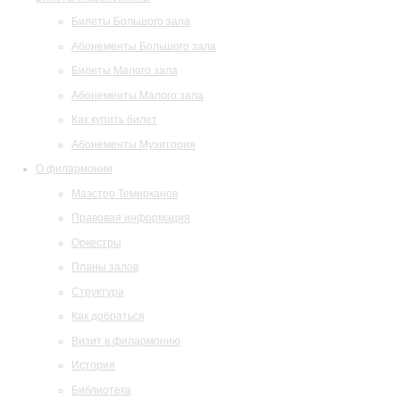
Билеты Большого зала
Абонементы Большого зала
Билеты Малого зала
Абонементы Малого зала
Как купить билет
Абонементы Музитория
О филармонии
Маэстро Темирканов
Правовая информация
Оркестры
Планы залов
Структура
Как добраться
Визит в филармонию
История
Библиотека