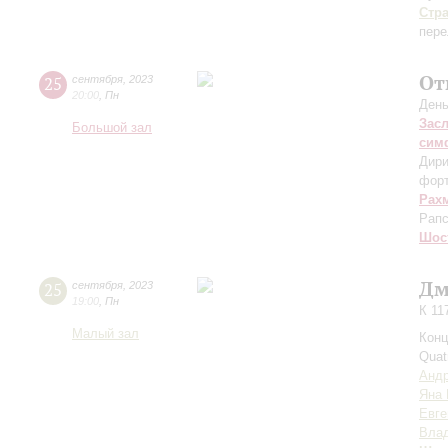
Стр
пере
От
25
сентября
,
2023
20:00
,
Пн
День
Зас
Большой зал
сим
Дири
фор
Рах
Рапс
Шос
Дм
25
сентября
,
2023
19:00
,
Пн
К 11
Малый зал
Конц
Quat
Андр
Яна 
Евге
Влад