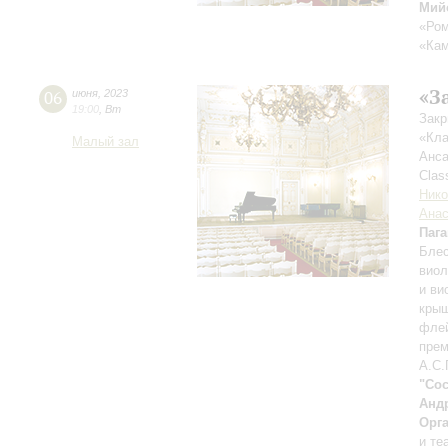
Мий
«Ром
«Кам
«З
06
июня
,
2023
19:00
,
Вт
Закр
«Кла
Малый зал
Анса
Clas
Нико
Анас
Паг
Блес
виол
и ви
кры
флей
прем
А.С.
"Coc
Анд
Орг
и те