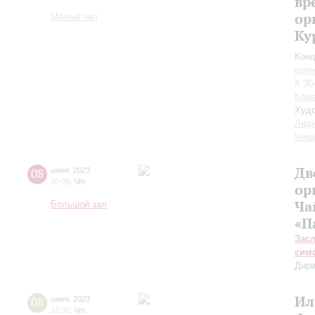
вр
ор
Малый зал
Ку
Конц
орке
К 30
Каме
Худо
Лиди
Чека
Дв
08
июня
,
2023
20:00
,
Чт
ор
Ча
Большой зал
«П
Зас
сим
Дири
Ил
08
июня
,
2023
19:00
,
Чт