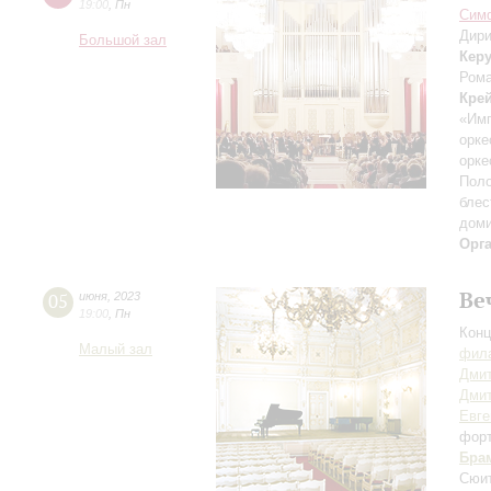
19:00
,
Пн
Симф
Дири
Большой зал
Кер
Рома
Кре
«Имп
орке
орке
Поло
блес
дом
Орг
Ве
05
июня
,
2023
19:00
,
Пн
Конц
Малый зал
фила
Дмит
Дми
Евге
фор
Бра
Сюит