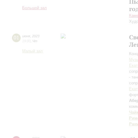
Пь
го
Большой зал
Каме
Худо
Св
01
июня
,
2023
19:00
,
Чт
Ле
Малый зал
Конц
Музы
Екат
сопр
- те
сопр
Екат
фор
Абе
комм
Чай
Рим
Рах