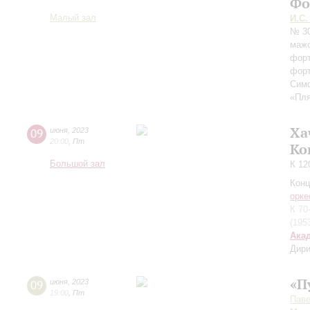
Фо
Малый зал
И.С.
№ 3
мажо
форт
фор
Сим
«Пля
Ха
09
июня
,
2023
20:00
,
Пт
Ко
Большой зал
К 12
Конц
орке
К 70
(195
Ака
Дири
«П
09
июня
,
2023
19:00
,
Пт
Паве