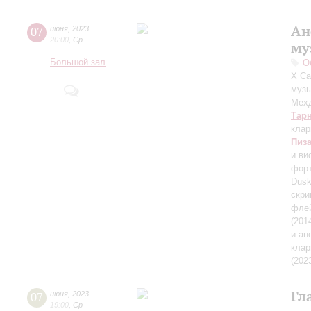
Ан
07
июня
,
2023
20:00
,
Ср
му
Большой зал
О
X Са
музы
Мехд
Тар
клар
Пиз
и ви
форт
Dusk
скри
флей
(201
и а
клар
(202
Гл
07
июня
,
2023
19:00
,
Ср