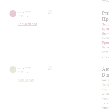
музы
Ри
11
июня
,
2023
20:00
,
Вс
Пр
Большой зал
Зас
сим
Дири
виол
Про
бале
орке
симф
Ан
11
июня
,
2023
19:00
,
Вс
В 
Малый зал
Анса
Эми
Геор
Фил
Анд
Тать
Анд