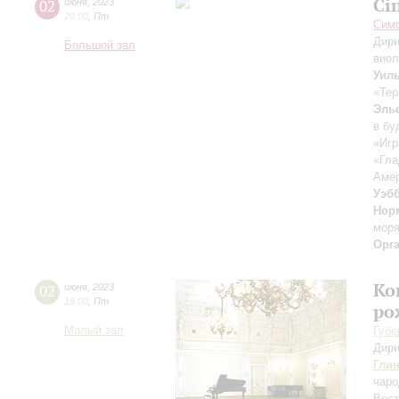
Ci
02
июня
,
2023
20:00
,
Пт
Симф
Дири
Большой зал
вио
Уил
«Тер
Эль
в бу
«Игр
«Гла
Амер
Уэб
Нор
мор
Орг
Ко
02
июня
,
2023
19:00
,
Пт
ро
Малый зал
Губе
Дири
Гли
чаро
Вост