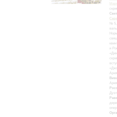
Марг
скри
Све
Сара
№ 5,
валь
Норм
свя
квин
и Ро
«Ди
скри
всту
«Дж
Ария
Вив
Ария
Рос
Дуэт
Рав
дере
опер
Орг