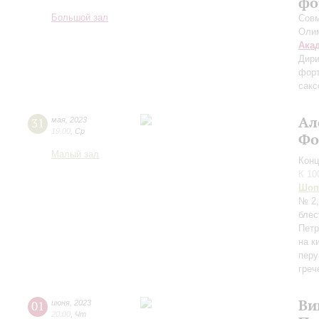
фо
Большой зал
Сов
Оли
Ака
Дири
фор
сак
Ал
31
мая
,
2023
19:00
,
Ср
Фо
Малый зал
Конц
К 10
Шоп
№ 2,
блес
Петр
на к
перу
греч
Ви
01
июня
,
2023
20:00
,
Чт