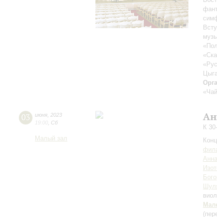
фан
симф
Всту
музы
«Пол
«Ска
«Рус
Цыга
Орг
«Чай
Ан
03
июня
,
2023
19:00
,
Сб
К 30
Малый зал
Конц
фила
Анна
Изот
Бого
Шул
вио
Мал
(пер