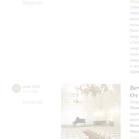
Моц
Малый зал
(пер
бемо
вио
пол
Венг
квар
«Леб
квар
жиз
квар
и ал
Орг
Ве
10
июня
,
2023
19:00
,
Сб
От
Малый зал
Шеде
Яни
бари
вио
Мих
Ник
Сарк