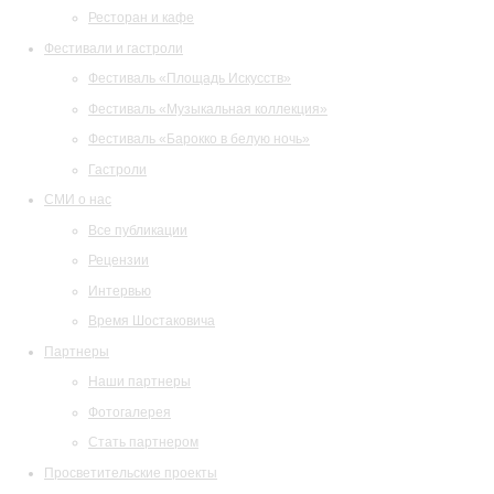
Ресторан и кафе
Фестивали и гастроли
Фестиваль «Площадь Искусств»
Фестиваль «Музыкальная коллекция»
Фестиваль «Барокко в белую ночь»
Гастроли
СМИ о нас
Все публикации
Рецензии
Интервью
Время Шостаковича
Партнеры
Наши партнеры
Фотогалерея
Стать партнером
Просветительские проекты