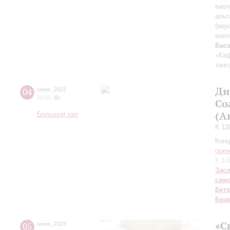
виол
альт
(вер
виол
Бас
«Каф
танг
Ди
04
июня
,
2023
20:00
,
Вс
Со
(А
Большой зал
К 12
Конц
орке
К 14
Зас
сим
Бет
Бра
«С
05
июня
,
2023