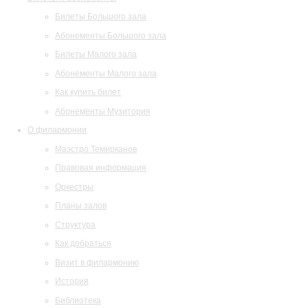
Билеты Большого зала
Абонементы Большого зала
Билеты Малого зала
Абонементы Малого зала
Как купить билет
Абонементы Музитория
О филармонии
Маэстро Темирканов
Правовая информация
Оркестры
Планы залов
Структура
Как добраться
Визит в филармонию
История
Библиотека