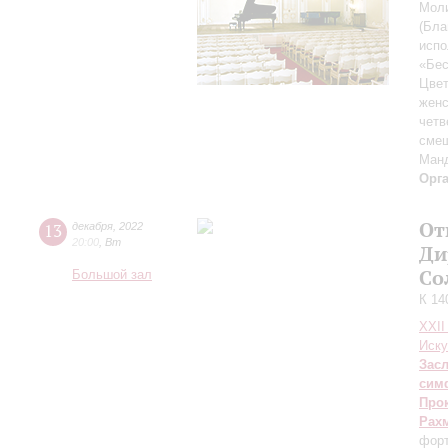
Моли
(Бла
испо
«Бес
Цвет
женс
четв
смеш
Ман
Орг
От
13
декабря
,
2022
20:00
,
Вт
Ди
Со
Большой зал
К 14
XXII
Иску
Зас
сим
Про
Рах
форт