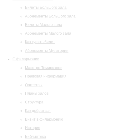
Билеты Большого зала
Абонементы Большого зала
Билеты Малого зала
Абонементы Малого зала
Как купить билет
Абонементы Музитория
О филармонии
Маэстро Темирканов
Правовая информация
Оркестры
Планы залов
Структура
Как добраться
Визит в филармонию
История
Библиотека