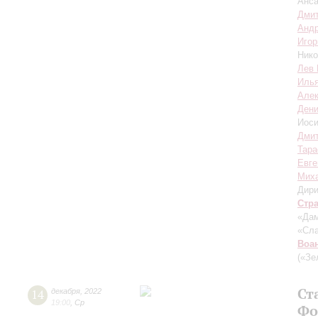
Анса
Дмит
Андр
Игор
Ник
Лев 
Илья
Алек
Дени
Иос
Дми
Тара
Евге
Мих
Дири
Стр
«Дам
«Сла
Воа
(«Зе
Ст
14
декабря
,
2022
19:00
,
Ср
Фо