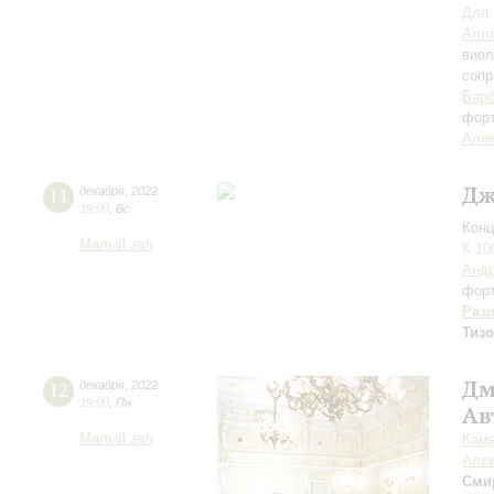
Для 
Алла
вио
сопр
Барб
фор
Алек
Дж
11
декабря
,
2022
19:00
,
Вс
Конц
Малый зал
К 10
Андр
фор
Раз
Тиз
Дм
12
декабря
,
2022
19:00
,
Пн
Ав
Малый зал
Каме
Алек
Сми