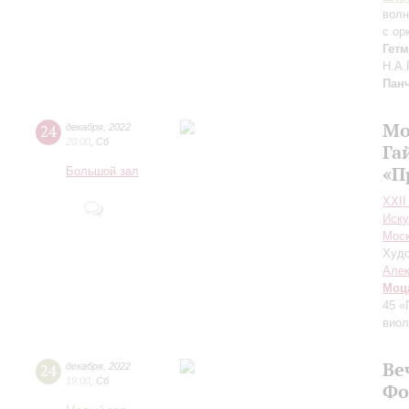
волн
с ор
Гет
Н.А.
Пан
Мо
24
декабря
,
2022
20:00
,
Сб
Га
«П
Большой зал
XXII
Иску
Моск
Худо
Алек
Моц
45 
виол
Ве
24
декабря
,
2022
19:00
,
Сб
Фо