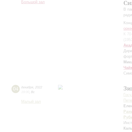
Си
Большой зал
В па
ради
Конц
орке
К 70
(195
Ака
Дири
фор
Мик
Чай
Симф
Зи
04
декабря
,
2022
19:00
,
Вс
Госу
Пете
Малый зал
Еле
Рах
Руб
Инс
Кал