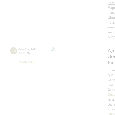
Евге
Мар
пост
Шни
«Зак
seri
мело
Анда
Ад
23
декабря
,
2022
19:00
,
Пт
Ле
ба
Малый зал
Конц
Дири
Сер
валт
Ско
Биз
музы
Валь
«Сва
Штра