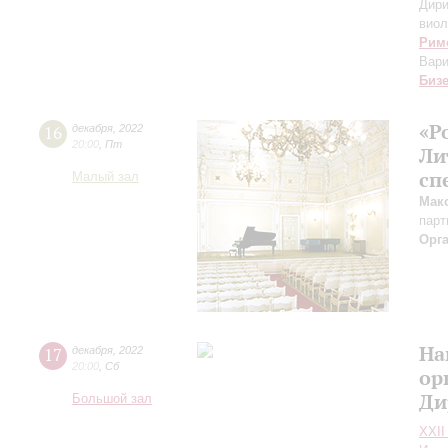
Дири
виол
Рим
Вари
Биз
«Р
16
декабря
,
2022
20:00
,
Пт
Ли
сп
Малый зал
Мак
парт
Орг
На
17
декабря
,
2022
20:00
,
Сб
ор
Ди
Большой зал
XXII