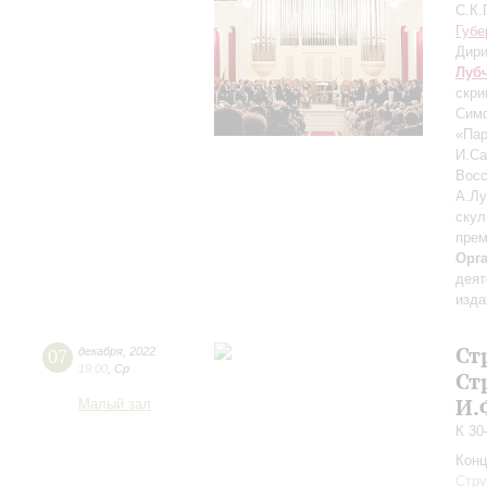
С.К.
Губе
Дири
Луб
скри
Сим
«Пар
И.Са
Восс
А.Лу
скул
прем
Орг
деят
изда
Ст
07
декабря
,
2022
19:00
,
Ср
Ст
И.
Малый зал
К 30
Конц
Стру