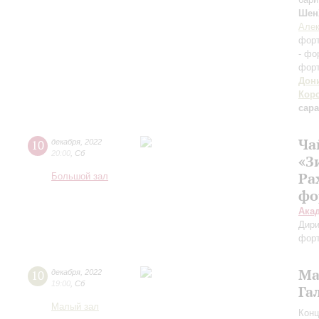
Шен
Алек
фор
- фо
форт
Дон
Кор
сар
Ча
10
декабря
,
2022
20:00
,
Сб
«З
Ра
Большой зал
фо
Ака
Дири
фор
Ма
10
декабря
,
2022
19:00
,
Сб
Га
Малый зал
Конц