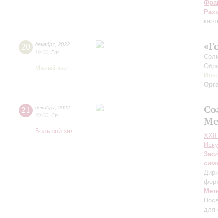
Фра
Рах
карт
«Г
20
декабря
,
2022
19:00
,
Вт
Соли
Обра
Малый зал
Ильд
Орг
Со
21
декабря
,
2022
20:00
,
Ср
Ме
Большой зал
XXII
Иску
Зас
сим
Дири
фор
Мет
Посв
для 