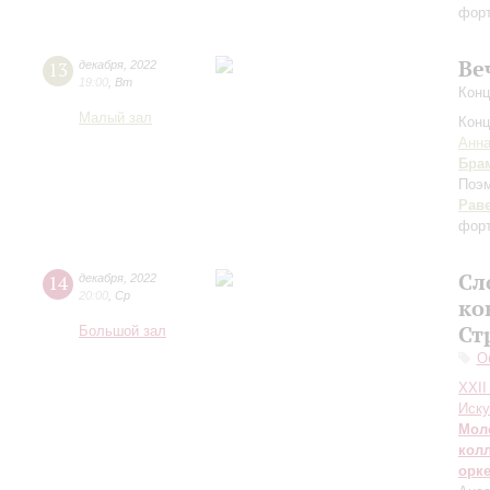
форт
Ве
13
декабря
,
2022
19:00
,
Вт
Конц
Малый зал
Конц
Анна
Бра
Поэ
Рав
фор
Сл
14
декабря
,
2022
20:00
,
Ср
ко
Ст
Большой зал
О
XXII
Иску
Мол
кол
орк