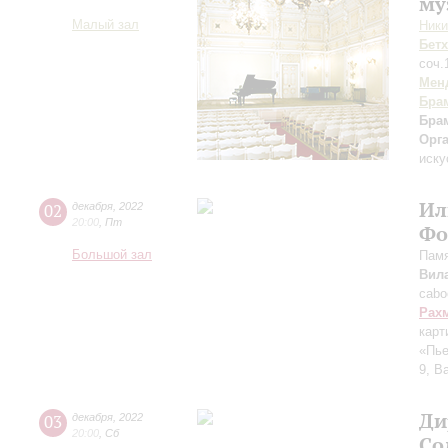
му
Малый зал
Ники
Бет
соч.
Мен
Бра
Бра
Орг
иску
Ил
02
декабря
,
2022
20:00
,
Пт
Фо
Большой зал
Памя
Вил
cabo
Рах
карт
«Пье
9, В
Ди
03
декабря
,
2022
20:00
,
Сб
Со