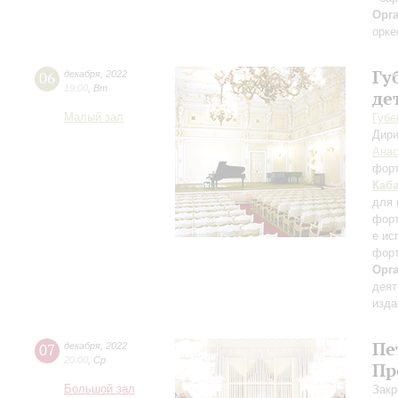
Орг
орке
Гу
06
декабря
,
2022
19:00
,
Вт
де
Малый зал
Губе
Дири
Анас
фор
Каб
для 
форт
е ис
форт
Орг
деят
изда
Пе
07
декабря
,
2022
20:00
,
Ср
Пр
Большой зал
Закр