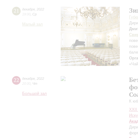
Зи
21
декабря
,
2022
19:00
,
Ср
Губе
Дири
Малый зал
Дми
Сви
пове
пове
бале
Орг
«Чай
Бе
22
декабря
,
2022
20:00
,
Чт
фо
Со
Большой зал
К юб
XXII
Иску
Ака
Дири
фор