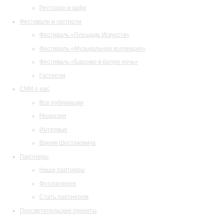
Ресторан и кафе
Фестивали и гастроли
Фестиваль «Площадь Искусств»
Фестиваль «Музыкальная коллекция»
Фестиваль «Барокко в белую ночь»
Гастроли
СМИ о нас
Все публикации
Рецензии
Интервью
Время Шостаковича
Партнеры
Наши партнеры
Фотогалерея
Стать партнером
Просветительские проекты