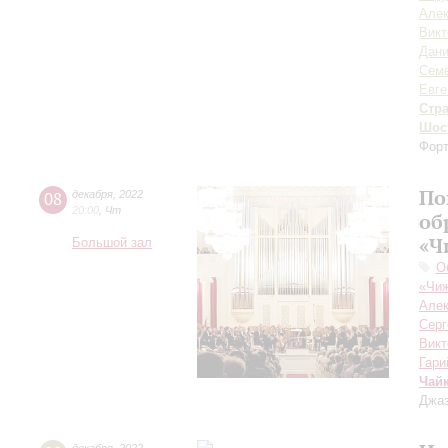
Алек
Викт
Дан
Семё
Евге
Стр
Шос
Форт
По
08
декабря
,
2022
20:00
,
Чт
об
«Ч
Большой зал
О
«Чиж
Алек
Серг
Викт
Гари
Чай
Джаз