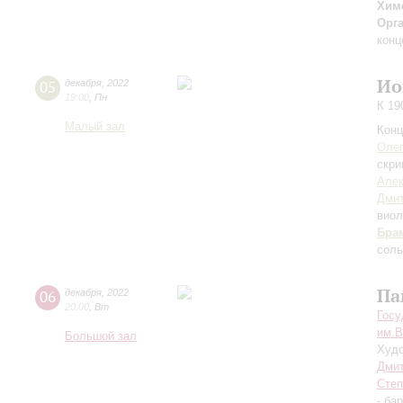
Хим
Орг
конц
Ио
05
декабря
,
2022
19:00
,
Пн
К 19
Малый зал
Конц
Оле
скри
Алек
Дми
виол
Бра
соль
Па
06
декабря
,
2022
20:00
,
Вт
Госу
им.В
Большой зал
Худо
Дмит
Степ
- ба