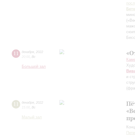
пос
Бет
мино
(«Ве
маж
сюи
Бес
«О
11
декабря
,
2022
20:00
,
Вс
Каме
Худо
Большой зал
Вив
и ст
стр
(фра
Пё
11
декабря
,
2022
15:00
,
Вс
«В
пр
Малый зал
Конц
Пете