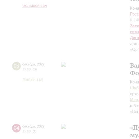
Большой зал
Конц
Росс
К 14
Зас
сим
Дют
для 
«Орг
Ва
03
декабря
,
2022
19:00
,
Сб
Фо
Малый зал
Конц
Шуб
орке
Мен
(обр
«Вен
«П
04
декабря
,
2022
15:00
,
Вс
му