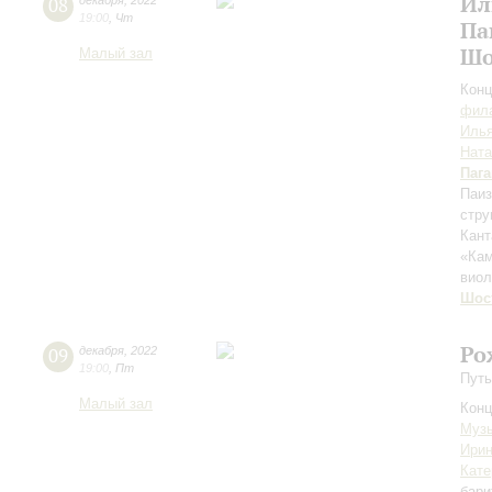
Ил
08
декабря
,
2022
19:00
,
Чт
Па
Шо
Малый зал
Конц
фила
Илья
Ната
Паг
Паиз
стру
Кант
«Ка
вио
Шос
Ро
09
декабря
,
2022
19:00
,
Пт
Путь
Малый зал
Конц
Музы
Ирин
Кате
бари