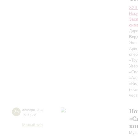
XXII
Иску
Зас
сим
Дири
Вер
Эльв
Ария
опер
«Тру
Увер
«Си
«Адр
«Вил
(«Кл
чест
Но
25
декабря
,
2022
15:00
,
Вс
«С
ко
Малый зал
Музы