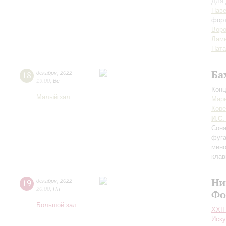
Для 
Паве
форт
Воро
Лям
Ната
Ба
18
декабря
,
2022
19:00
,
Вс
Конц
Малый зал
Мари
Коре
И.С.
Сона
фуга
мино
клав
Ни
19
декабря
,
2022
20:00
,
Пн
Фо
Большой зал
XXII
Иску