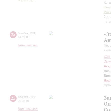
Малый зал
Конц
Пётр
Рах
2 дл
четы
«З
25
декабря
,
2022
14:00
,
Вс
Ав
Большой зал
Ново
аним
XXII
Иску
Ака
Дири
Вис
Даш
музы
За
25
декабря
,
2022
20:00
,
Вс
Оп
Со
Большой зал