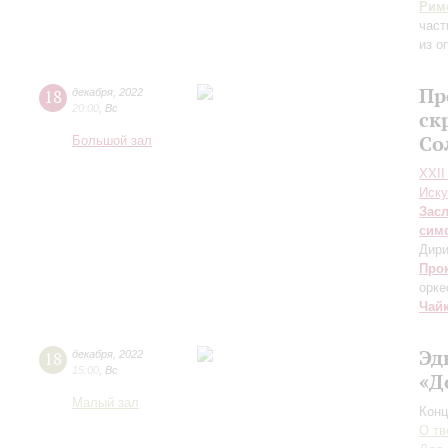
Рим
част
из о
Пр
18
декабря
,
2022
20:00
,
Вс
ск
Со
Большой зал
XXII
Иску
Зас
сим
Дири
Про
орке
Чай
Эд
18
декабря
,
2022
15:00
,
Вс
«Д
Малый зал
Конц
О тв