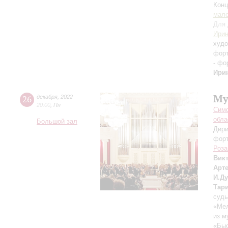
Конц
мале
Для 
Ирин
худо
форт
- фо
Ири
Му
26
декабря
,
2022
20:00
,
Пн
Симф
обла
Большой зал
Дири
фор
Роза
Вик
Арт
И.Д
Тар
судь
«Мел
из м
«Быс