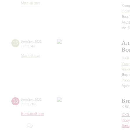
Малый зал
Конц
форт
Бах-
Анда
ми-б
Ал
15
декабря
,
2022
19:00
,
Чт
Во
Малый зал
XXII
Иску
Чай
Дар
Рах
Арии
Би
16
декабря
,
2022
20:00
,
Пт
К 90
Большой зал
XXII
Иску
Ака