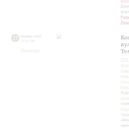
Иску
Дири
фор
Рах
Ляд
Ко
17
декабря
,
2022
19:00
,
Сб
ку
Те
Малый зал
XXII
Иску
Симф
музы
госу
Корс
Худо
Ште
скри
Иль
Чай
«Моц
орк