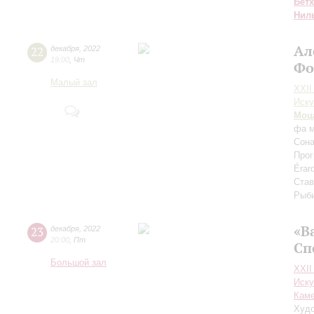
Бет
Нил
Ал
22
декабря
,
2022
19:00
,
Чт
Фо
Малый зал
XXII
Иску
Моц
фа 
Сона
Прог
Érar
Став
Рыби
«В
23
декабря
,
2022
20:00
,
Пт
Сп
Большой зал
XXII
Иску
Каме
Худо