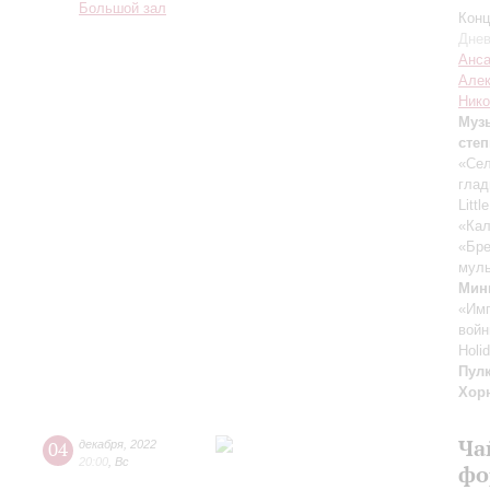
Большой зал
Конц
Днев
Анса
Алек
Нико
Музы
степ
«Сел
глад
Litt
«Кал
«Бре
муль
Мин
«Имп
вой
Holi
Пул
Хор
Ча
04
декабря
,
2022
20:00
,
Вс
фо