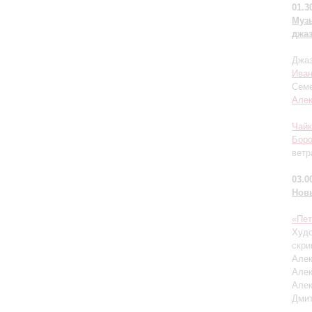
01.3
Муз
джа
Джаз
Иван
Семе
Але
Чайк
Бор
ветр
03.0
Нов
«Пет
Худо
скри
Алек
Алек
Алек
Дмит