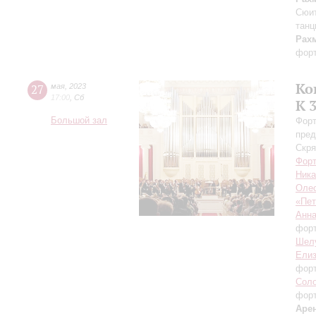
Сюит
танц
Рах
форт
Ко
27
мая
,
2023
17:00
,
Сб
К 
Большой зал
Форт
пред
Скря
Форт
Ника
Оле
«Пет
Анн
фор
Шел
Елиз
фор
Сол
фор
Аре