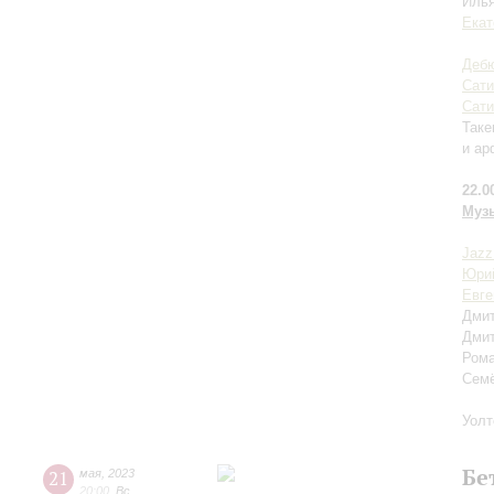
Илья
Екат
Деб
Сати
Сати
Таке
и а
22.0
Муз
Jazz
Юри
Евге
Дмит
Дмит
Рома
Семё
Уолт
Бе
21
мая
,
2023
20:00
,
Вс