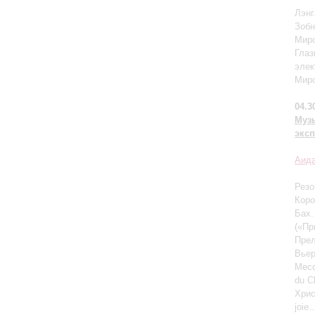
Лэнг
Зобн
Миро
Глаз
элек
Миро
04.3
Муз
эксп
Аида
Резо
Коро
Бах.
(«Пр
Прел
Вье
Месс
du C
Хрис
joie