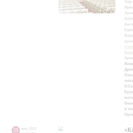
Хор 
Ири
Анса
Али
Анса
Каме
Вале
руко
Юри
Бор
Ария
Виз
Дре
Ольг
княз
Н.Се
Кули
моти
башк
и на
Орг
«К
28
мая
,
2023