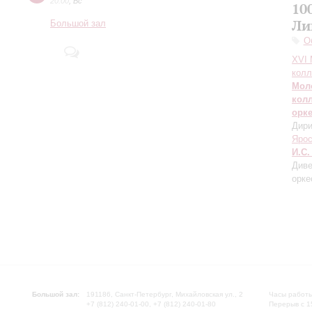
20:00
,
Вс
10
Ли
Большой зал
О
XVI
колл
Мол
кол
орк
Дири
Яро
И.С.
Диве
орке
Большой зал:
191186, Санкт-Петербург, Михайловская ул., 2
Часы работы
+7 (812) 240-01-00, +7 (812) 240-01-80
Перерыв с 1