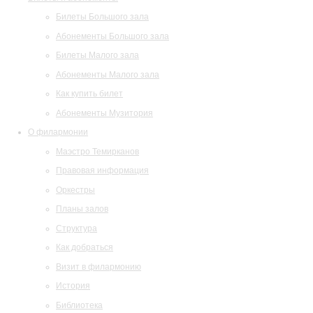
Билеты Большого зала
Абонементы Большого зала
Билеты Малого зала
Абонементы Малого зала
Как купить билет
Абонементы Музитория
О филармонии
Маэстро Темирканов
Правовая информация
Оркестры
Планы залов
Структура
Как добраться
Визит в филармонию
История
Библиотека