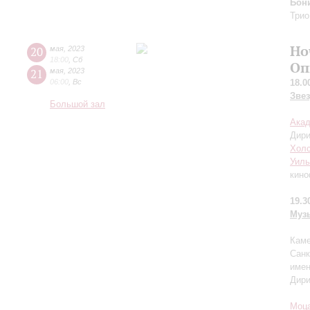
Бон
Трио
Но
20
мая
,
2023
18:00
,
Сб
Оп
21
мая
,
2023
06:00
,
Вс
18.0
Зве
Большой зал
Акад
Дир
Холс
Уил
кин
19.3
Муз
Каме
Санк
имен
Дир
Моц