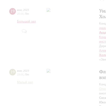
Уи
19
мая
,
2023
20:00
,
Пт
Хо
Большой зал
Конц
джи
Ака
Конц
инст
Дири
Але
Хол
«Зве
Фл
19
мая
,
2023
19:00
,
Пт
вз
Малый зал
Конц
Олес
вио
Сес
Юко