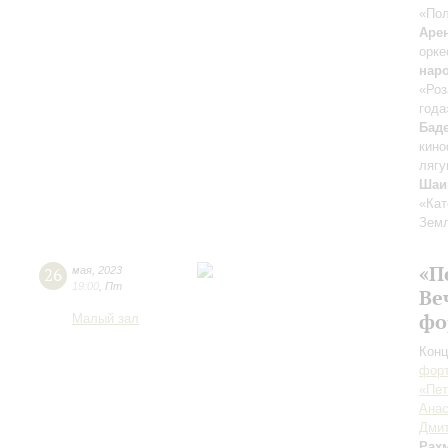
«Пол
Аре
орке
нар
«Роз
года
Бад
кино
лягу
Шаи
«Кат
Зем
«П
26
мая
,
2023
19:00
,
Пт
Ве
фо
Малый зал
Конц
форт
«Пет
Анас
Дмит
Рах