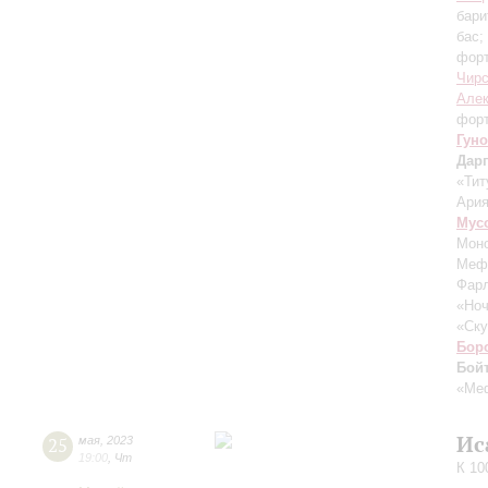
бари
бас;
фор
Чирс
Алек
форт
Гуно
Дар
«Тит
Ария
Мус
Моно
Мефи
Фарл
«Ноч
«Ску
Бор
Бой
«Ме
Ис
25
мая
,
2023
19:00
,
Чт
К 10