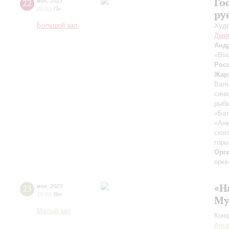
Го
22
мая
,
2023
20:00
,
Пн
ру
Большой зал
Худо
Дмит
Анд
«Вос
Рос
Жар
Валь
сини
рыб
«Бат
«Ан
сюит
горы
Орг
орке
«Н
23
мая
,
2023
19:00
,
Вт
Му
Малый зал
Конц
Анса