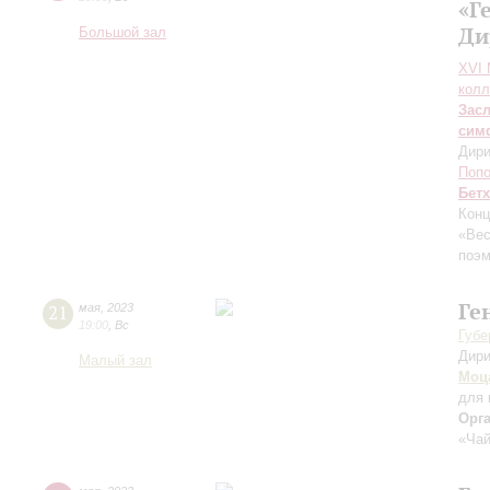
«Г
Ди
Большой зал
XVI
колл
Зас
сим
Дири
Поп
Бет
Конц
«Вес
поэ
Ге
21
мая
,
2023
19:00
,
Вс
Губе
Дири
Малый зал
Моц
для 
Орг
«Чай