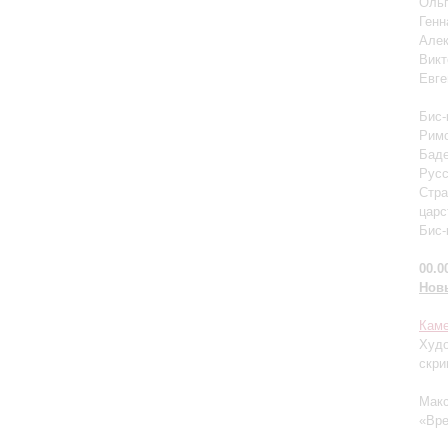
Ольг
Генн
Алек
Викт
Евге
Бис-
Римс
Баде
Русс
Стра
царс
Бис-
00.0
Нов
Каме
Худо
скри
Макс
«Вре