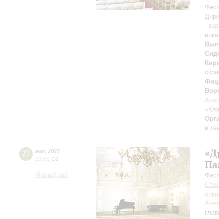
Фест
Дири
- ск
вока
Выг
Сид
Кир
скри
Фиц
Вор
Анас
«Кла
Орг
и те
«Д
27
мая
,
2023
19:00
,
Сб
Па
Малый зал
Фест
Санк
орке
Алек
глав