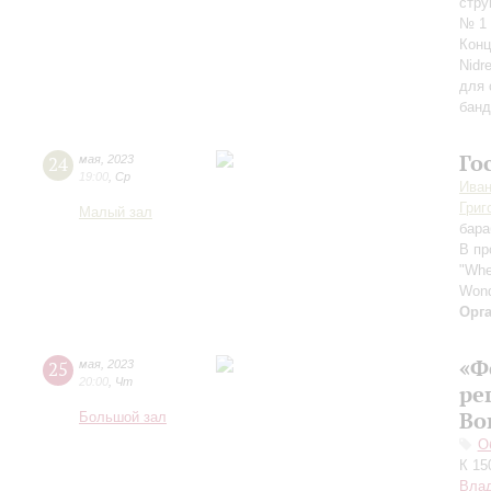
стру
№ 1 
Конц
Nidr
для 
банд
Го
24
мая
,
2023
19:00
,
Ср
Иван
Григ
Малый зал
бара
В пр
"When
Wond
Орг
«Ф
25
мая
,
2023
20:00
,
Чт
ре
Во
Большой зал
О
К 15
Вла