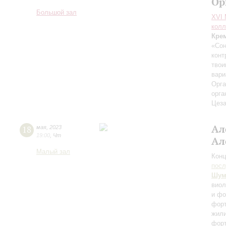
Ор
Большой зал
XVI
колл
Кре
«Сон
конт
твои
вари
Орга
орга
Цез
Ал
18
мая
,
2023
19:00
,
Чт
Ал
Малый зал
Конц
пос
Шум
виол
и фо
фор
жил
фор