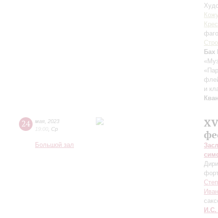
Худо
Кож
Крес
фаг
Стро
Бах 
«Му
«Пар
флей
и кл
Ква
XV
24
мая
,
2023
19:00
,
Ср
фе
Большой зал
Зас
сим
Дири
фор
Степ
Иван
сак
И.С.