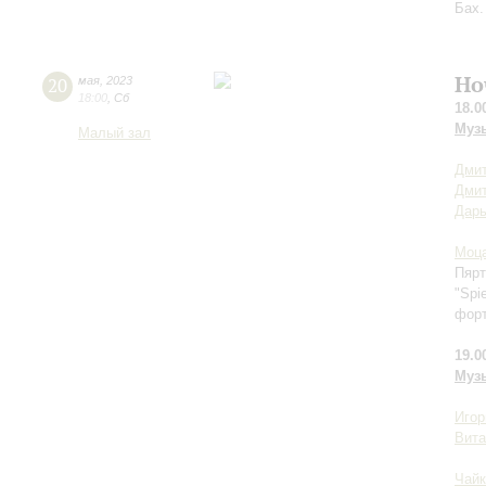
Бах.
Но
20
мая
,
2023
18:00
,
Сб
18.0
Муз
Малый зал
Дмит
Дми
Дар
Моц
Пярт
"Spi
фор
19.0
Муз
Игор
Вита
Чайк