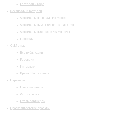
Ресторан и кафе
Фестивали и гастроли
Фестиваль «Площадь Искусств»
Фестиваль «Музыкальная коллекция»
Фестиваль «Барокко в белую ночь»
Гастроли
СМИ о нас
Все публикации
Рецензии
Интервью
Время Шостаковича
Партнеры
Наши партнеры
Фотогалерея
Стать партнером
Просветительские проекты