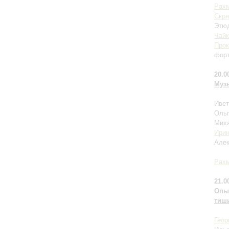
Рах
Скря
Этюд
Чайк
Про
форт
20.0
Муз
Ивет
Ольг
Миха
Ири
Алек
Рах
21.0
Опыт
тиши
Геор