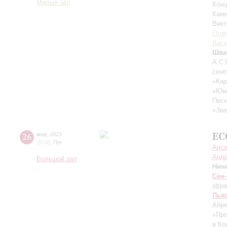
Малый зал
Конц
Каме
Викт
Оле
Васи
Шва
А.С.
сюит
«Кар
«Юмо
Песн
«Зве
EC
26
мая
,
2023
20:00
,
Пт
Анса
Андр
Большой зал
Нин
Сен
(фра
Пья
Айр
«Про
в Ко