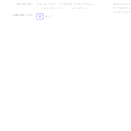
Малый зал:
191011, Санкт-Петербург, Невский пр., 30
Часы работы
+7 (812) 240-01-00, +7 (812) 240-01-70
Перерыв с 1
Вопросы на
Напишите нам:
MAX