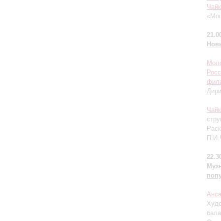
Чайк
«Моц
21.0
Нов
Моло
Росс
фил
Дир
Чайк
стру
Раск
П.И.
22.3
Муз
поп
Анса
Худо
бала