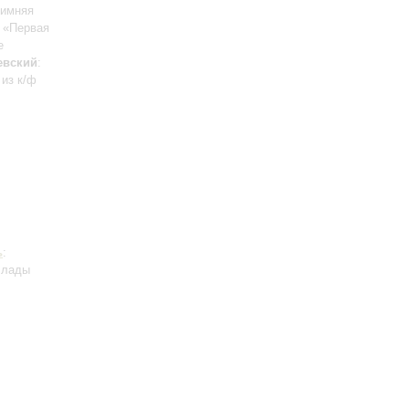
Зимняя
ф «Первая
е
евский
:
 из к/ф
ь
:
ллады