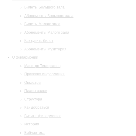
Билеты Большого зала
Абонементы Большого зала
Билеты Малого зала
Абонементы Малого зала
Как купить билет
Абонементы Музитория
О филармонии
Маэстро Темирканов
Правовая информация
Оркестры
Планы залов
Структура
Как добраться
Визит в филармонию
История
Библиотека