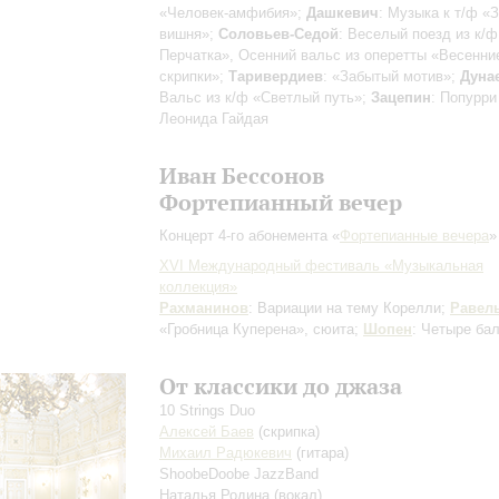
«Человек-амфибия»;
Дашкевич
: Музыка к т/ф «
вишня»;
Соловьев-Седой
: Веселый поезд из к/
Перчатка», Осенний вальс из оперетты «Весенни
скрипки»;
Таривердиев
: «Забытый мотив»;
Дуна
Вальс из к/ф «Светлый путь»;
Зацепин
: Попурри
Леонида Гайдая
Иван Бессонов
Фортепианный вечер
Концерт 4-го абонемента «
Фортепианные вечера
»
XVI Международный фестиваль «Музыкальная
коллекция»
Рахманинов
: Вариации на тему Корелли;
Равел
«Гробница Куперена», сюита;
Шопен
: Четыре ба
От классики до джаза
10 Strings Duo
Алексей Баев
(скрипка)
Михаил Радюкевич
(гитара)
ShoobeDoobe JazzBand
Наталья Родина
(вокал)