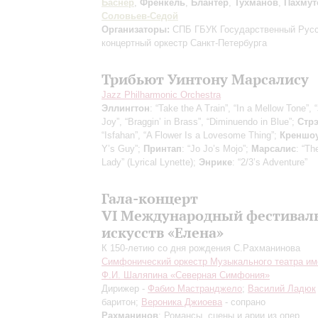
Баснер
,
Френкель
,
Блантер
,
Тухманов
,
Пахмут
Соловьев-Седой
Организаторы:
СПБ ГБУК Государственный Рус
концертный оркестр Санкт-Петербурга
Трибьют Уинтону Марсалису
Jazz Philharmonic Orchestra
Эллингтон
: “Take the A Train”, “In a Mellow Tone”,
Joy”, “Braggin’ in Brass”, “Diminuendo in Blue”;
Стр
“Isfahan”, “A Flower Is a Lovesome Thing”;
Креншо
Y’s Guy”;
Принтап
: “Jo Jo’s Mojo”;
Марсалис
: “Th
Lady” (Lyrical Lynette);
Энрике
: “2/3’s Adventure”
Гала-концерт
VI Международный фестивал
искусств «Елена»
К 150-летию со дня рождения C.Рахманинова
Симфонический оркестр Музыкального театра им
Ф.И. Шаляпина «Северная Симфония»
Дирижер -
Фабио Мастранджело
;
Василий Ладюк
баритон;
Вероника Джиоева
- сопрано
Рахманинов
: Романсы, сцены и арии из опер