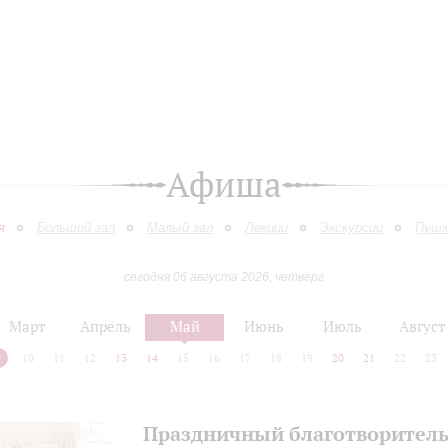
Афиша
я
Большой зал
Малый зал
Лекции
Экскурсии
Пушк
сегодня 06 августа 2026, четверг
Март
Апрель
Май
Июнь
Июль
Август
9
10
11
12
13
14
15
16
17
18
19
20
21
22
23
Праздничный благотворител