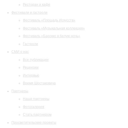
Ресторан и кафе
Фестивали и гастроли
Фестиваль «Площадь Искусств»
Фестиваль «Музыкальная коллекция»
Фестиваль «Барокко в белую ночь»
Гастроли
СМИ о нас
Все публикации
Рецензии
Интервью
Время Шостаковича
Партнеры
Наши партнеры
Фотогалерея
Стать партнером
Просветительские проекты