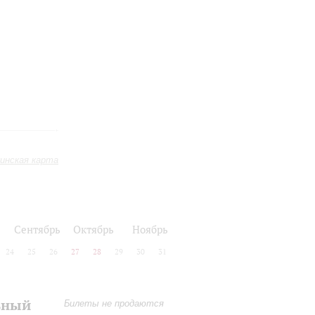
инская карта
Сентябрь
Октябрь
Ноябрь
24
25
26
27
28
29
30
31
ьный
Билеты не продаются