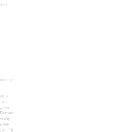
овой
твенной
лог и
з к/ф
едняя
.Петров
:
из к/ф
арая-
 из к/ф