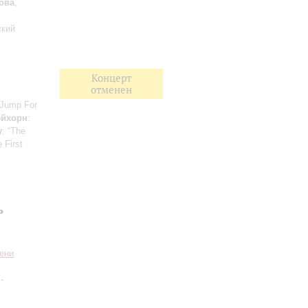
ова
,
ский
Концерт
отменен
 “Jump For
эйхорн
:
у
: “The
e First
ь
ени
-