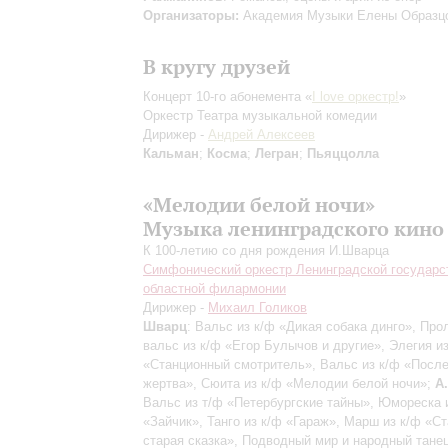
Организаторы:
Академия Музыки Елены Образц
В кругу друзей
Концерт 10-го абонемента «
I love оркестр!
»
Оркестр Театра музыкальной комедии
Дирижер -
Андрей Алексеев
Кальман
;
Косма
;
Легран
;
Пьяццолла
«Мелодии белой ночи»
Музыка ленинградского кино
К 100-летию со дня рождения И.Шварца
Симфонический оркестр Ленинградской государс
областной филармонии
Дирижер -
Михаил Голиков
Шварц
: Вальс из к/ф «Дикая собака динго», Про
вальс из к/ф «Егор Булычов и другие», Элегия и
«Станционный смотритель», Вальс из к/ф «Посл
жертва», Сюита из к/ф «Мелодии белой ночи»;
А
Вальс из т/ф «Петербургские тайны», Юмореска 
«Зайчик», Танго из к/ф «Гараж», Марш из к/ф «Ст
старая сказка», Подводный мир и народный танец