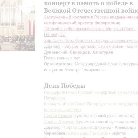
концерт в память о победе в
Великой Отечественной войн
Заслуженный коллектив России академическ
симфонический оркестр филармонии
Детский хор Филармонического общества Санкт-
Петербурга
Хор Санкт-Петербургского государственного унив
Дирижер -
Эдуард Кротман
;
Сергей Зыков
- барит
Дунаевский
,
Свиридов
,
Хачатурян
Песни военных лет
Организаторы:
Международный фонд культурны
инициатив Маэстро Темирканова
День Победы
Государственный Русский концертный оркестр Са
Петербурга
Концертный хор Санкт-Петербургского государст
института культуры
Сергей Екимов
(художественный руководитель)
Лариса Яруцкая
(художественный руководитель)
Дирижер -
Сергей Екимов
; Дирижер -
Александр
Чернобаев
;
Александр Пахмутов
- баритон