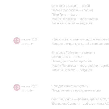
Вячеслав Белявин — гобой
Павел Опаровский — кларнет
Пётр Гриц — фагот
Мария Полшкова — фортепиано
Татьяна Власова — ведущая
«Знакомство с медными духовыми музы
12
марта
,
2026
Концерт-лекция для детей с особенност
14:00
,
Чт
Вячеслав Лебедев — валторна
Фёдор Савик — труба
Павел Даник — бас-тромбон
Мария Полшкова — фортепиано, тромб
Татьяна Власова — ведущая
Концерт камерной музыки
10
марта
,
2026
Поздравление с праздником весны
15:30
,
Вт
Георгий Долгов — флейта, артист АСО, 
Екатерина Семион — арфа, артистка АС