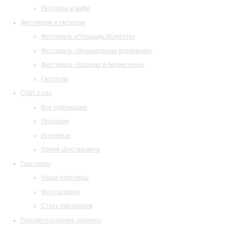
Ресторан и кафе
Фестивали и гастроли
Фестиваль «Площадь Искусств»
Фестиваль «Музыкальная коллекция»
Фестиваль «Барокко в белую ночь»
Гастроли
СМИ о нас
Все публикации
Рецензии
Интервью
Время Шостаковича
Партнеры
Наши партнеры
Фотогалерея
Стать партнером
Просветительские проекты