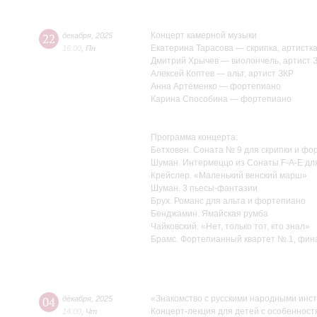
Концерт камерной музыки
22
декабря
,
2025
Екатерина Тарасова — скрипка, артистк
16:00
,
Пн
Дмитрий Хрычев — виолончель, артист 
Алексей Коптев — альт, артист ЗКР
Анна Артёменко — фортепиано
Карина Способина — фортепиано
Программа концерта:
Бетховен. Соната № 9 для скрипки и фор
Шуман. Интермеццо из Сонаты F-A-E дл
Крейслер. «Маленький венский марш»
Шуман. 3 пьесы-фантазии
Брух. Романс для альта и фортепиано
Бенджамин. Ямайская румба
Чайковский. «Нет, только тот, кто знал»
Брамс. Фортепианный квартет № 1, фин
«Знакомство с русскими народными инс
04
декабря
,
2025
Концерт-лекция для детей с особенност
14:00
,
Чт