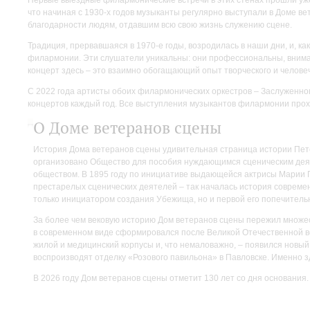
что начиная с 1930-х годов музыканты регулярно выступали в Доме в
благодарности людям, отдавшим всю свою жизнь служению сцене.
Традиция, прервавшаяся в 1970-е годы, возродилась в наши дни, и, к
филармонии. Эти слушатели уникальны: они профессиональны, вним
концерт здесь – это взаимно обогащающий опыт творческого и челове
С 2022 года артисты обоих филармонических оркестров – Заслуженног
концертов каждый год. Все выступления музыкантов филармонии прох
О Доме ветеранов сцены
История Дома ветеранов сцены удивительная страница истории Петер
организовано Общество для пособия нуждающимся сценическим деяте
обществом. В 1895 году по инициативе выдающейся актрисы Марии
престарелых сценических деятелей – так началась история современ
только инициатором создания Убежища, но и первой его попечительн
За более чем вековую историю Дом ветеранов сцены пережил множест
в современном виде сформировался после Великой Отечественной в
жилой и медицинский корпусы и, что немаловажно, – появился новый
воспроизводят отделку «Розового павильона» в Павловске. Именно з
В 2026 году Дом ветеранов сцены отметит 130 лет со дня основания.