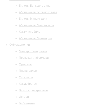
Билеты Большого зала
Абонементы Большого зала
Билеты Малого зала
Абонементы Малого зала
Как купить билет
Абонементы Музитория
О филармонии
Маэстро Темирканов
Правовая информация
Оркестры
Планы залов
Структура
Как добраться
Визит в филармонию
История
Библиотека