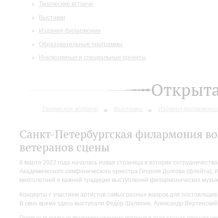
Творческие встречи
Выставки
Издания филармонии
Образовательные программы
Инклюзивные и специальные проекты
Открыт
Творческие встречи
Выставки
Издания филармони
Санкт-Петербургская филармония во
ветеранов сцены
8 марта 2022 года началась новая страница в истории сотрудничеств
Академического симфонического оркестра Георгия Долгова (флейта),
многолетней и важной традиции выступлений филармонических музыка
Концерты с участием артистов самых разных жанров для постояльцев 
В свое время здесь выступали Фёдор Шаляпин, Александр Вертинский 
Первые выездные филармонические встречи в этих стенах прошли уж