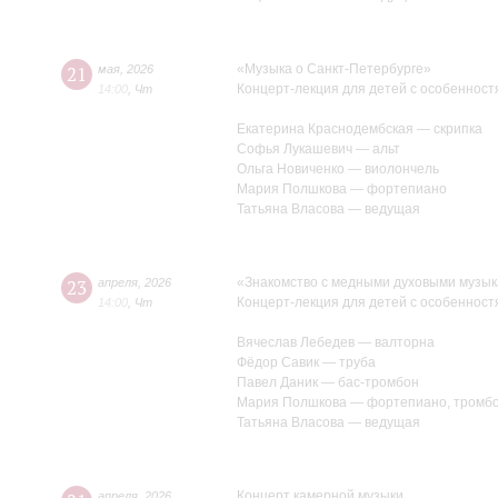
«Музыка о Санкт-Петербурге»
21
мая
,
2026
Концерт-лекция для детей с особенност
14:00
,
Чт
Екатерина Краснодембская — скрипка
Софья Лукашевич — альт
Ольга Новиченко — виолончель
Мария Полшкова — фортепиано
Татьяна Власова — ведущая
«Знакомство с медными духовыми музы
23
апреля
,
2026
Концерт-лекция для детей с особенност
14:00
,
Чт
Вячеслав Лебедев — валторна
Фёдор Савик — труба
Павел Даник — бас-тромбон
Мария Полшкова — фортепиано, тромб
Татьяна Власова — ведущая
Концерт камерной музыки
апреля
,
2026