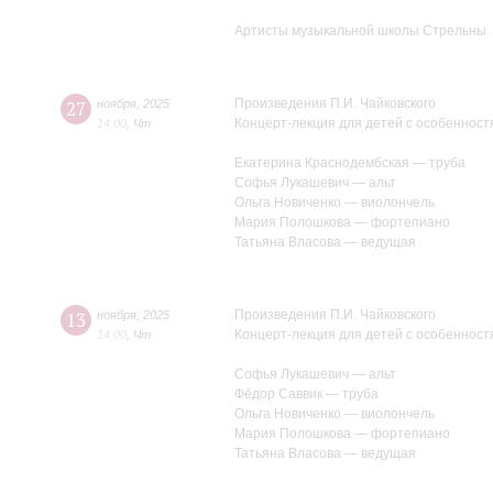
Артисты музыкальной школы Стрельны
Произведения П.И. Чайковского
27
ноября
,
2025
Концерт-лекция для детей с особенност
14:00
,
Чт
Екатерина Краснодембская — труба
Софья Лукашевич — альт
Ольга Новиченко — виолончель
Мария Полошкова — фортепиано
Татьяна Власова — ведущая
Произведения П.И. Чайковского
13
ноября
,
2025
Концерт-лекция для детей с особенност
14:00
,
Чт
Софья Лукашевич — альт
Фёдор Саввик — труба
Ольга Новиченко — виолончель
Мария Полошкова — фортепиано
Татьяна Власова — ведущая