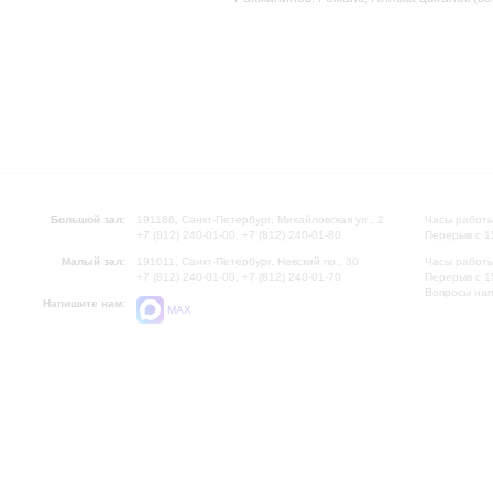
Большой зал:
191186, Санкт-Петербург, Михайловская ул., 2
Часы работы
+7 (812) 240-01-00, +7 (812) 240-01-80
Перерыв с 1
Малый зал:
191011, Санкт-Петербург, Невский пр., 30
Часы работы
+7 (812) 240-01-00, +7 (812) 240-01-70
Перерыв с 1
Вопросы на
Напишите нам:
MAX