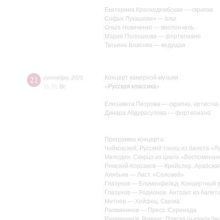
Екатерина Краснодембская — скрипка
Софья Лукашевич — альт
Ольга Новиченко — виолончель
Мария Полошкова — фортепиано
Татьяна Власова — ведущая
Концерт камерной музыки
21
сентября
,
2025
«
Русская классика
»
15:30
,
Вс
Елизавета Петрова — скрипка, артистка
Динара Абдурасулова — фортепиано
Программа концерта:
Чайковский. Русский танец из балета «
Мелодия, Скерцо из цикла «Воспоминан
Римский-Корсаков — Крейслер. Арабска
Алябьев — Лист. «Соловей»
Глазунов — Блуменфельд. Концертный 
Глазунов — Родионов. Антракт из бале
Метнер — Хейфец. Сказка
Рахманинов — Пресс. Серенада
Рахманинов. Романс, Пляска цыганок (ве