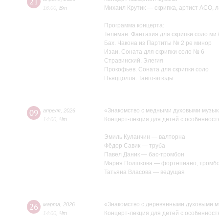
21
Михаил Крутик — скрипка, артист АСО, 
16:00
,
Вт
Программа концерта:
Телеман. Фантазия для скрипки соло ми
Бах. Чакона из Партиты № 2 ре минор
Изаи. Соната для скрипки соло № 6
Стравинский. Элегия
Прокофьев. Соната для скрипки соло
Пьяццолла. Танго-этюды
«Знакомство с медными духовыми музы
09
апреля
,
2026
Концерт-лекция для детей с особенност
14:00
,
Чт
Эмиль Куланчин — валторна
Фёдор Савик — труба
Павел Даник — бас-тромбон
Мария Полшкова — фортепиано, тромб
Татьяна Власова — ведущая
«Знакомство с деревянными духовыми 
26
марта
,
2026
Концерт-лекция для детей с особенност
14:00
,
Чт