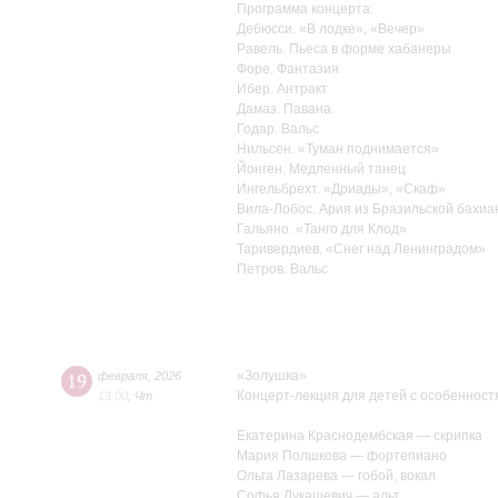
Программа концерта:
Дебюсси. «В лодке
», «Вечер»
Равель. Пьеса в форме хабанеры
Форе. Фантазия
Ибер. Антракт
Дамаз. Павана
Годар. Вальс
Нильсен.
«Туман поднимается»
Йонген. Медленный танец
Ингельбрехт.
«Дриады», «Скаф»
Вила-Лобос. Ария из Бразильской бахи
Гальяно.
«Танго для Клод»
Таривердиев.
«Снег над Ленинградом»
Петров. Вальс
«Золушка»
19
февраля
,
2026
Концерт-лекция для детей с особенност
13:00
,
Чт
Екатерина Краснодембская — скрипка
Мария Полшкова — фортепиано
Ольга Лазарева — гобой, вокал
Софья Лукашевич — альт