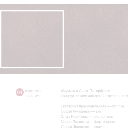
«Музыка о Санкт-Петербурге»
04
июня
,
2026
Концерт-лекция для детей с особенност
14:00
,
Чт
Екатерина Краснодембская — скрипка
Софья Лукашевич — альт
Ольга Новиченко — виолончель
Мария Полшкова — фортепиано
Софья Шленская — ведущая