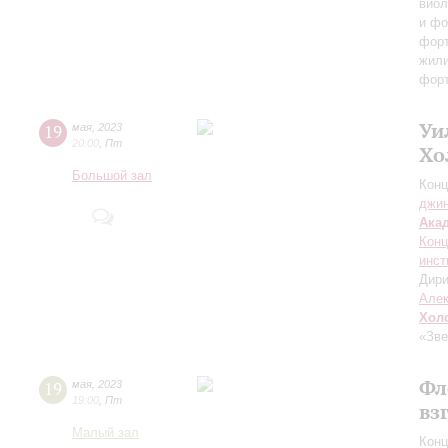
виол
и фо
фор
жил
фор
Уи
19
мая
,
2023
20:00
,
Пт
Хо
Большой зал
Конц
джи
Ака
Конц
инст
Дири
Але
Хол
«Зве
Фл
19
мая
,
2023
19:00
,
Пт
вз
Малый зал
Конц