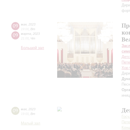
Дири
фор
Пр
09
мая
,
2023
19:00
,
Вт
ко
09
марта
,
2023
Ве
21:00
,
Чт
Зас
Большой зал
сим
Детс
Пете
Хор 
Дири
Дун
Песн
Орг
иниц
Де
09
мая
,
2023
19:00
,
Вт
Госу
Пете
Малый зал
Конц