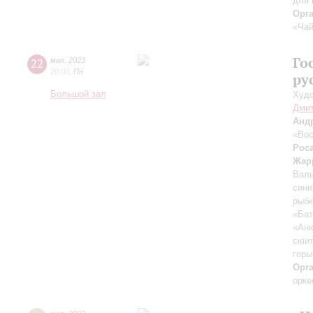
для 
Орг
«Чай
Го
22
мая
,
2023
20:00
,
Пн
ру
Большой зал
Худо
Дмит
Анд
«Вос
Рос
Жар
Валь
сини
рыб
«Бат
«Ан
сюит
горы
Орг
орке