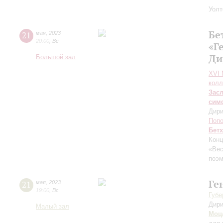
Уолт
Бе
21
мая
,
2023
20:00
,
Вс
«Г
Ди
Большой зал
XVI
колл
Зас
сим
Дири
Поп
Бет
Конц
«Вес
поэ
Ге
21
мая
,
2023
19:00
,
Вс
Губе
Дири
Малый зал
Моц