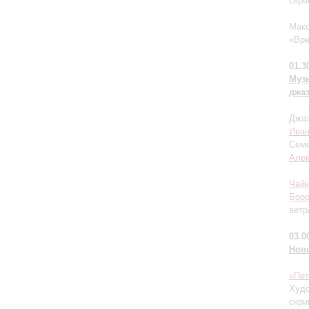
скри
Макс
«Вре
01.3
Муз
джа
Джаз
Иван
Семе
Але
Чайк
Бор
ветр
03.0
Нов
«Пет
Худо
скри