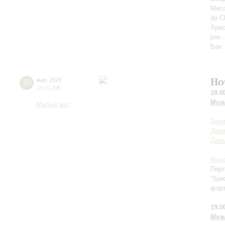
Месс
du C
Хрис
joie
Бах.
Но
20
мая
,
2023
18:00
,
Сб
18.0
Муз
Малый зал
Дмит
Дми
Дар
Моц
Пярт
"Spi
фор
19.0
Муз