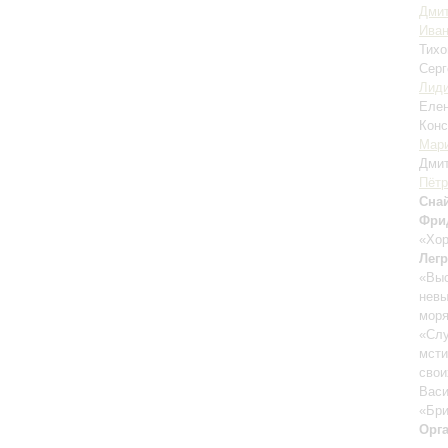
Дмит
Иван
Тихо
Серг
Лиди
Еле
Конс
Мари
Дми
Пётр
Сна
Фри
«Хор
Лег
«Выс
нев
мор
«Сл
мсти
свои
Васи
«Бри
Орг