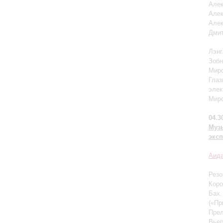
Алек
Алек
Алек
Дмит
Лэнг
Зобн
Миро
Глаз
элек
Миро
04.3
Муз
эксп
Аида
Резо
Коро
Бах.
(«Пр
Прел
Вье