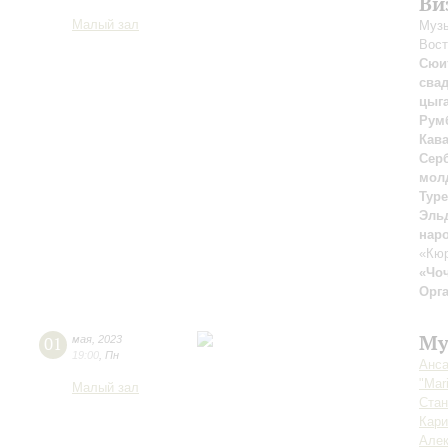
Ви
Малый зал
Музы
Вост
Сюи
сва
цыг
Рум
Кав
Сер
молд
Тур
Эль
нар
«Кюр
«Чо
Орг
Му
01
мая
,
2023
19:00
,
Пн
Анса
"Mar
Малый зал
Стан
Кар
Алек