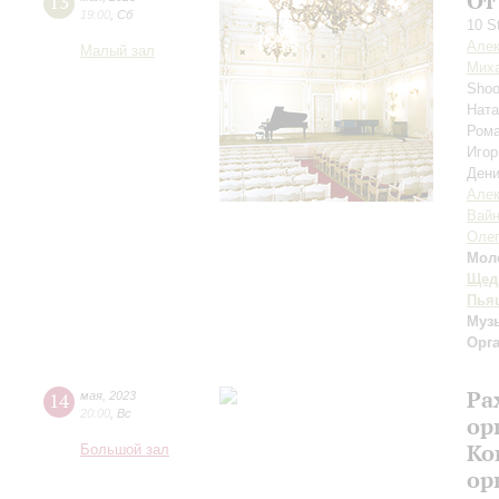
От
13
19:00
,
Сб
10 S
Алек
Малый зал
Мих
Shoo
Нат
Ром
Игор
Ден
Алек
Вай
Олег
Мол
Щед
Пья
Музы
Орг
Ра
14
мая
,
2023
20:00
,
Вс
ор
Ко
Большой зал
ор