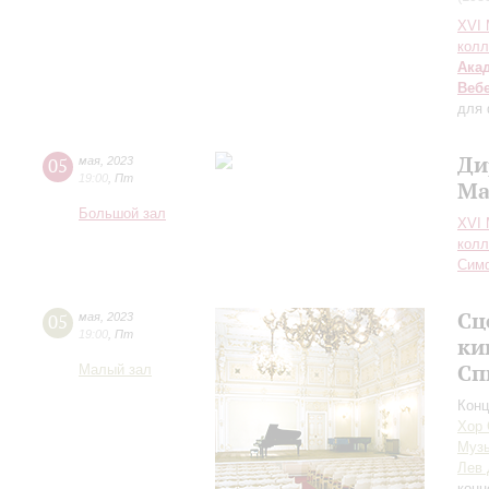
XVI
колл
Ака
Веб
для 
Ди
05
мая
,
2023
19:00
,
Пт
Ма
Большой зал
XVI
колл
Симф
Сц
05
мая
,
2023
19:00
,
Пт
ки
Сп
Малый зал
Конц
Хор 
Музы
Лев 
конц