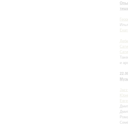
Опыт
тиши
Геор
Илья
Екат
Деб
Сати
Сати
Таке
и а
22.0
Муз
Jazz
Юри
Евге
Дмит
Дмит
Рома
Семё