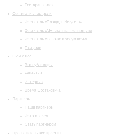
Ресторан и кафе
Фестивали и гастроли
Фестиваль «Площадь Искусств»
Фестиваль «Музыкальная коллекция»
Фестиваль «Барокко в белую ночь»
Гастроли
СМИ о нас
Все публикации
Рецензии
Интервью
Время Шостаковича
Партнеры
Наши партнеры
Фотогалерея
Стать партнером
Просветительские проекты