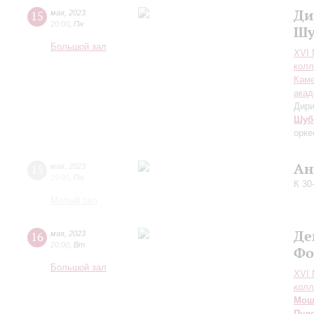
Ди
15
мая
,
2023
20:00
,
Пн
Шу
Большой зал
XVI
колл
Каме
акад
Дири
Шуб
орке
Ан
15
мая
,
2023
19:00
,
Пн
К 30
Малый зал
Де
16
мая
,
2023
20:00
,
Вт
Фо
Большой зал
XVI
колл
Мош
Пул