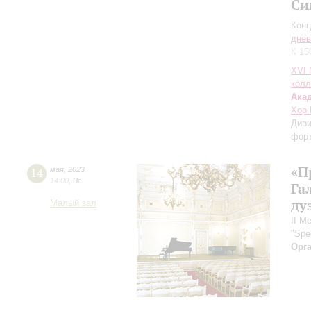
Си
Конц
днев
К 15
XVI
колл
Ака
Хор 
Дири
форт
«П
14
мая
,
2023
14:00
,
Вс
Га
ду
Малый зал
II М
"Spe
Орг