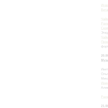
Игор
Вита
Чайк
Рах
Скря
Этюд
Чайк
Про
форт
20.0
Муз
Ивет
Ольг
Миха
Ири
Алек
Рах
21.0