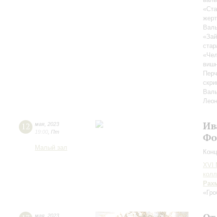
«Ста
жерт
Валь
«Зай
стар
«Че
виш
Перч
скри
Валь
Леон
Ив
12
мая
,
2023
19:00
,
Пт
Фо
Малый зал
Конц
XVI
колл
Рах
«Гро
мая
,
2023