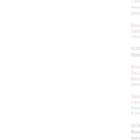
Санк
имен
Дир
Моц
Чайк
«Моц
21.0
Нов
Моло
Росс
фил
Дир
Чайк
стру
Раск
П.И.
22.3
Муз
поп