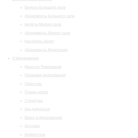
Билеты Большого зала
Абонементы Большого зала
Билеты Малого зала
Абонементы Малого зала
Как купить билет
Абонементы Музитория
О филармонии
Маэстро Темирканов
Правовая информация
Оркестры
Планы залов
Структура
Как добраться
Визит в филармонию
История
Библиотека