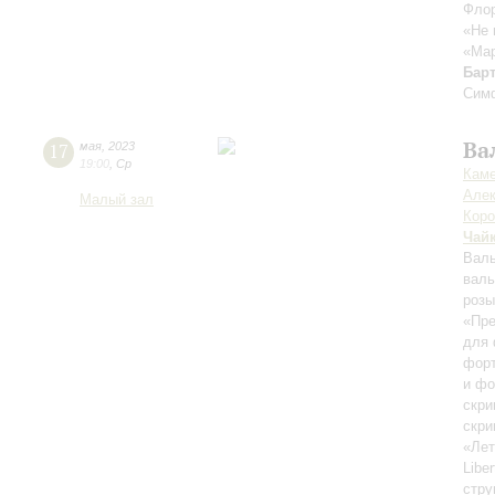
Флор
«Не 
«Мар
Бар
Симф
Ва
17
мая
,
2023
19:00
,
Ср
Каме
Алек
Малый зал
Кор
Чай
Валь
вал
роз
«Пре
для 
фор
и фо
скри
скри
«Лет
Libe
стру