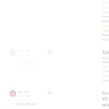
инст
Серг
Лари
Дири
Чер
Бас
Сол
Орг
конц
Тр
10
мая
,
2023
20:00
,
Ср
Jazz
Элл
Большой зал
Joy”,
“Isf
Y’s 
Lady”
Га
11
мая
,
2023
20:00
,
Чт
VI
ис
Большой зал