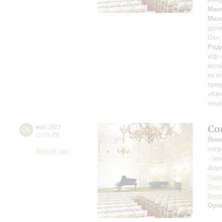
Ман
Мил
дол
Оз»
Род
к/ф 
мюзи
из о
прек
«Ка
ночи
Со
06
мая
,
2023
19:00
,
Сб
Яни
сопр
Малый зал
- те
фор
Чай
Лео
Биз
Орг