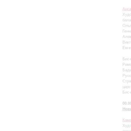
Анса
Худо
бала
Ольг
Генн
Алек
Викт
Евге
Бис-
Римс
Баде
Русс
Стра
царс
Бис-
00.0
Нов
Каме
Худо