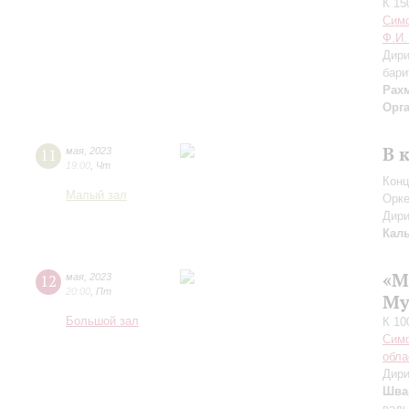
К 15
Симф
Ф.И.
Дири
бари
Рах
Орг
В 
11
мая
,
2023
19:00
,
Чт
Конц
Малый зал
Орке
Дири
Кал
«М
12
мая
,
2023
20:00
,
Пт
Му
Большой зал
К 10
Симф
обла
Дири
Шва
валь