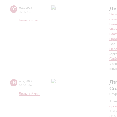
Ди
03
мая
,
2023
20:00
,
Ср
Зас
сим
Большой зал
Гли
Чай
Глаз
Про
Валь
Веб
(орк
Сиб
«Кон
сюит
Ди
04
мая
,
2023
20:00
,
Чт
Со
Большой зал
Откр
Конц
орке
К 70
(195