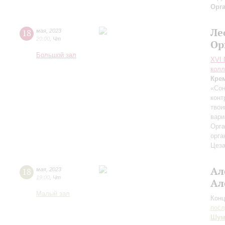
Орг
Ле
18
мая
,
2023
20:00
,
Чт
Ор
Большой зал
XVI
колл
Кре
«Сон
конт
твои
вари
Орга
орга
Цез
Ал
18
мая
,
2023
19:00
,
Чт
Ал
Малый зал
Конц
пос
Шум