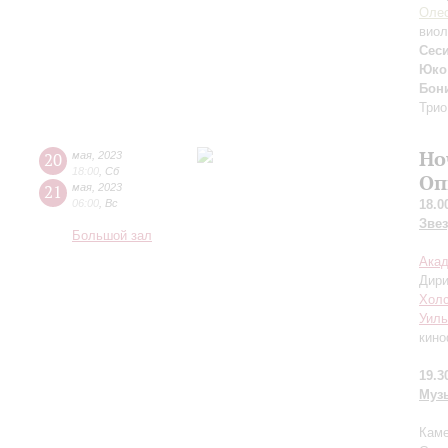
Олес
вио
Сес
Юко
Бон
Трио
Но
20
мая
,
2023
18:00
,
Сб
Оп
21
мая
,
2023
06:00
,
Вс
18.0
Зве
Большой зал
Акад
Дир
Холс
Уил
кин
19.3
Муз
Каме