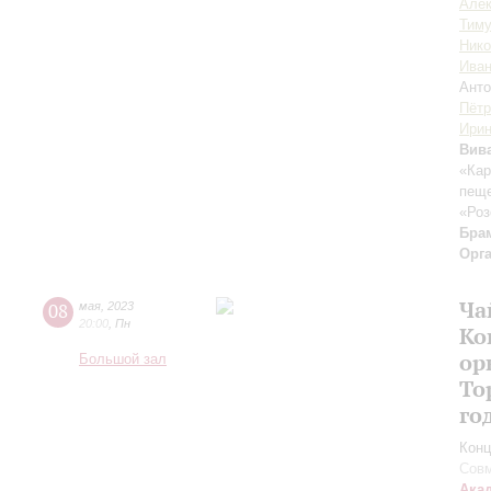
Алек
Тиму
Ник
Иван
Анто
Пётр
Ирин
Вив
«Ка
пеще
«Роз
Бра
Орг
Ча
08
мая
,
2023
20:00
,
Пн
Ко
ор
Большой зал
То
го
Конц
Совм
Ака