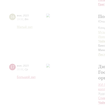
Григ
По
16
мая
,
2023
19:00
,
Вт
Юные
Малый зал
Конц
Музы
Ири
Чай
Бик
Мин
Лис
Ди
17
мая
,
2023
20:00
,
Ср
Го
ор
Большой зал
XVI
колл
Худо
Спив
Чай