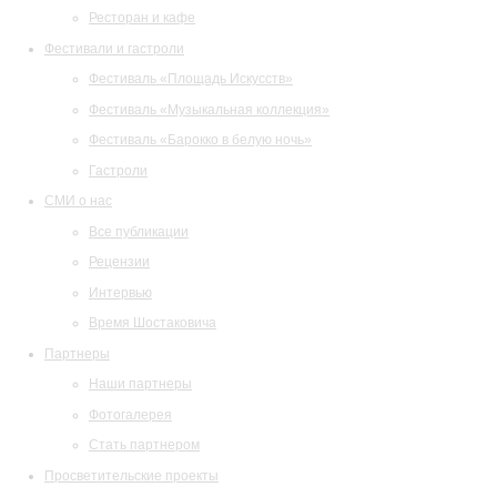
Ресторан и кафе
Фестивали и гастроли
Фестиваль «Площадь Искусств»
Фестиваль «Музыкальная коллекция»
Фестиваль «Барокко в белую ночь»
Гастроли
СМИ о нас
Все публикации
Рецензии
Интервью
Время Шостаковича
Партнеры
Наши партнеры
Фотогалерея
Стать партнером
Просветительские проекты