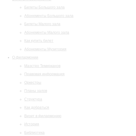
Билеты Большого зала
Абонементы Большого зала
Билеты Малого зала
Абонементы Малого зала
Как купить билет
Абонементы Музитория
О филармонии
Маэстро Темирканов
Правовая информация
Оркестры
Планы залов
Структура
Как добраться
Визит в филармонию
История
Библиотека