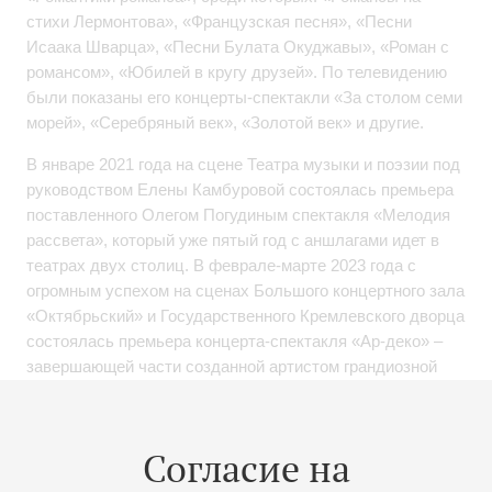
стихи Лермонтова», «Французская песня», «Песни
Исаака Шварца», «Песни Булата Окуджавы», «Роман с
романсом», «Юбилей в кругу друзей». По телевидению
были показаны его концерты-спектакли «За столом семи
морей», «Серебряный век», «Золотой век» и другие.
В январе 2021 года на сцене Театра музыки и поэзии под
руководством Елены Камбуровой состоялась премьера
поставленного Олегом Погудиным спектакля «Мелодия
рассвета», который уже пятый год с аншлагами идет в
театрах двух столиц. В феврале-марте 2023 года с
огромным успехом на сценах Большого концертного зала
«Октябрьский» и Государственного Кремлевского дворца
состоялась премьера концерта-спектакля «Ар-деко» –
завершающей части созданной артистом грандиозной
трилогии о судьбах русского искусства. 30 октября 2023
года на сцене Театра Елены Камбуровой с успехом
прошла премьера спектакля «Лермонтов. Я к вам пишу»,
Согласие на
в котором Олег Погудин не только сыграл главную роль,