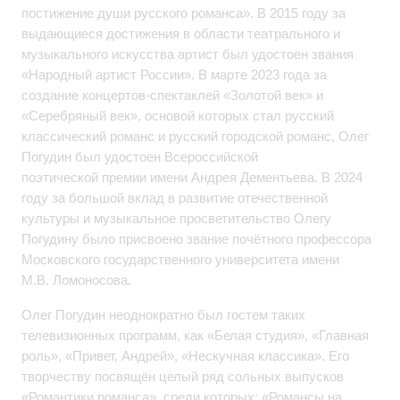
постижение души русского романса». В 2015 году за
выдающиеся достижения в области театрального и
музыкального искусства артист был удостоен звания
«Народный артист России». В марте 2023 года за
создание концертов-спектаклей «Золотой век» и
«Серебряный век», основой которых стал русский
классический романс и русский городской романс, Олег
Погудин был удостоен Всероссийской
поэтической премии имени Андрея Дементьева. В 2024
году за большой вклад в развитие отечественной
культуры и музыкальное просветительство Олегу
Погудину было присвоено звание почётного профессора
Московского государственного университета имени
М.В. Ломоносова.
Олег Погудин неоднократно был гостем таких
телевизионных программ, как «Белая студия», «Главная
роль», «Привет, Андрей», «Нескучная классика». Его
творчеству посвящён целый ряд сольных выпусков
«Романтики романса», среди которых: «Романсы на