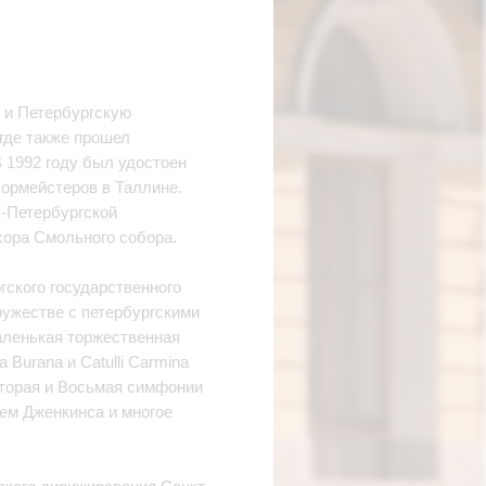
 и Петербургскую
где также прошел
 1992 году был удостоен
ормейстеров в Таллине.
т-Петербургской
хора Смольного собора.
гского государственного
ружестве с петербургскими
аленькая торжественная
 Burana и Catulli Carmina
торая и Восьмая симфонии
ем Дженкинса и многое