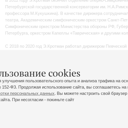
В 2012 году Э.Кротман окончил отделение оперно-симфониче
Петербургской государственной консерватории им. Н.А.Римск
профессора М.Кукушкина). В качестве дирижера сотрудничал
театра, Академическим симфоническим оркестром Санкт-Пет
Симфоническим оркестром Министерства обороны РФ, Губер
Петербурга, оркестром Капеллы «Таврическая» и другими ко
С 2018 по 2020 год Э.Кротман работал дирижером Певческой
С 2021 года – доцент кафедры хорового дирижирования Санк
государственного института культуры.
льзование cookies
Награжден медалью ордена «За заслуги перед Отечеством» 2
я улучшения пользовательского опыта и анализа трафика на ос
 152-ФЗ. Продолжая использование сайта, вы соглашаетесь на 
ботки персональных данных
. Вы можете настроить свой браузер 
йта. При несогласии - покиньте сайт