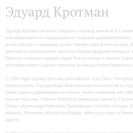
Эдуард Кротман
Эдуард Кротман окончил Хоровое училище имени М.И.Глинки
консерваторию по специальности «хоровое дирижирование», 
ассистентуру-стажировку (класс профессора А.Никлусова). В
диплома и специального приза на Международном конкурсе х
Работал главным хормейстером Театра оперы и балета Санк
консерватории и художественным руководителем Камерного 
С 1994 года Эдуард Кротман возглавляет хор Санкт-Петербур
университета. Под руководством музыканта коллектив в сод
оркестрами и дирижерами исполнил такие сочинения, как «М
месса» Россини, Gloria и Magnificat Вивальди, кантаты Carmina
Орфа, «Александр Невский» Прокофьева и Exodus Килара, В
Малера, Реквиемы Моцарта и Верди, «Месса за мир» и Рекви
другое.