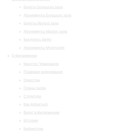
Билеты Большого зала
Абонементы Большого зала
Билеты Малого зала
Абонементы Малого зала
Как купить билет
Абонементы Музитория
О филармонии
Маэстро Темирканов
Правовая информация
Оркестры
Планы залов
Структура
Как добраться
Визит в филармонию
История
Библиотека