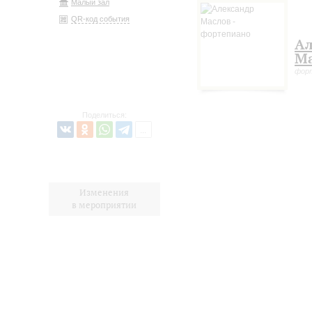
Малый зал
QR-код события
Ал
Ма
фор
Поделиться:
Изменения
в мероприятии