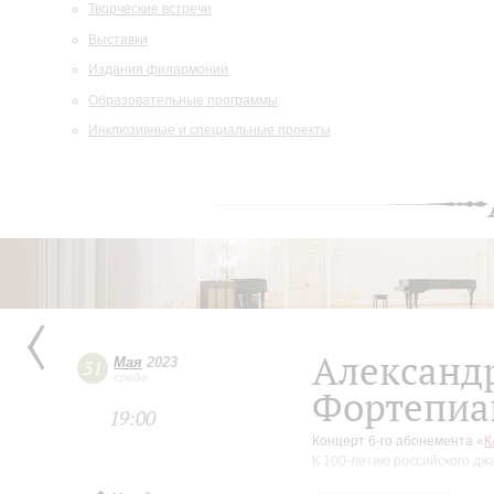
Творческие встречи
Выставки
Издания филармонии
Образовательные программы
Инклюзивные и специальные проекты
Александ
Мая
2023
31
среда
Фортепиа
19:00
Концерт 6-го абонемента «
К
К 100-летию российского дж