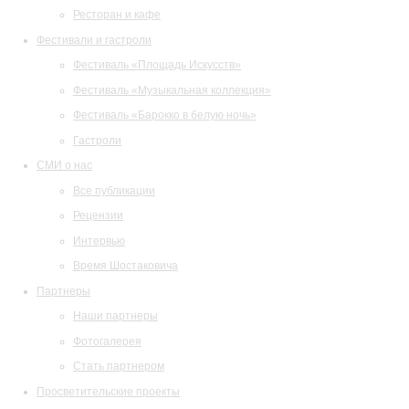
Ресторан и кафе
Фестивали и гастроли
Фестиваль «Площадь Искусств»
Фестиваль «Музыкальная коллекция»
Фестиваль «Барокко в белую ночь»
Гастроли
СМИ о нас
Все публикации
Рецензии
Интервью
Время Шостаковича
Партнеры
Наши партнеры
Фотогалерея
Стать партнером
Просветительские проекты