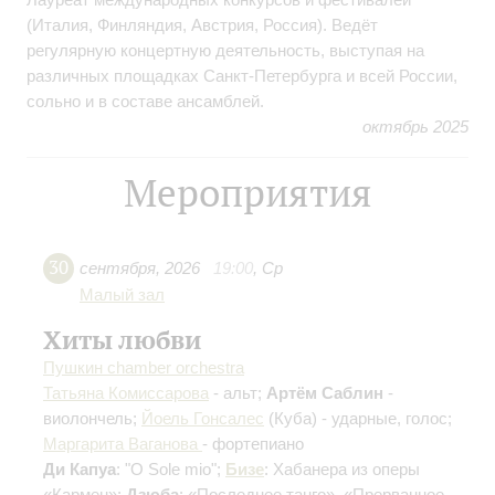
(Италия, Финляндия, Австрия, Россия). Ведёт
регулярную концертную деятельность, выступая на
различных площадках Санкт-Петербурга и всей России,
сольно и в составе ансамблей.
октябрь 2025
Мероприятия
30
сентября
,
2026
19:00
,
Ср
Малый зал
Хиты любви
Пушкин chamber orchestra
Татьяна Комиссарова
- альт;
Артём Саблин
-
виолончель;
Йоель Гонсалес
(Куба) - ударные, голос;
Маргарита Ваганова
- фортепиано
Ди Капуа
: "O Sole mio";
Бизе
: Хабанера из оперы
«Кармен»;
Дзюба
: «Последнее танго», «Прерванное