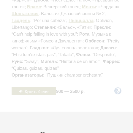
танго»;
Брамс
: Венгерский танец;
Монти
: «Чардаш»;
Шостакович
: Вальс из Джазовой сюиты № 2;
Гардель
: "Por una cabeza";
Пьяццолла
: Oblivion,
Libertango;
Степанян
: «Вальс», «Тати»;
Пресли
:
“Can’t help falling in love with you”;
Рота
: Музыка к
кинофильму «Ромео и Джульетта»;
Орбисон
: “Pretty
woman”;
Гладков
: «Луч солнца золотого»;
Дассен
:
“Et si tu n’existais pas”, “Takata”;
Фонси
: “Despasito”;
Руис
: “Sway”;
Мигель
: “Historia de un amor”;
Фаррес
:
“Quizas, guizas, quizas”
Организаторы:
"Пушкин chamber orchestra"
Купить билет
900 — 2500 р.
08
января
,
2027
19:00
,
Пт
Малый зал