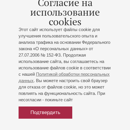
Согласие на
Рок-хиты «при свечах»
использование
Екатерина Нагорная
- скрипка;
Татьяна Комиссарова
cookies
- альт;
Маргарита Ваганова
- фортепиано;
Йоель
Гонсалес
(Куба) - ударные
Этот сайт использует файлы cookie для
Шор
: Музыка из кинофильмов «Властелин колец»,
улучшения пользовательского опыта и
«Хоббит»;
Циммер
: Музыка из мультфильма
анализа трафика на основании Федерального
«Король лев», Сюита из музыки к кинофильму
закона «О персональных данных» от
«Интерстеллар»;
Хорнер
: Музыка из кинофильма
27.07.2006 № 152-ФЗ. Продолжая
«Аватар»;
Бадельт
: Музыка из кинофильма
использование сайта, вы соглашаетесь на
«Пираты Карибского моря»;
Queen
: "A Kind of Magic",
использование файлов cookie в соответствии
с нашей
Политикой обработки персональных
"Another One Bites The Dust", "Bicycle Race", "I Want
данных
. Вы можете настроить свой браузер
To Break Free", "Killer Queen", "Somebody To Love",
для отказа от файлов cookie, но это может
"We Will Rock You", "We Are The Champions",
повлиять на функциональность сайта. При
"Bohemian Rhapsody", "The Show Must Go On"
несогласии - покиньте сайт
Организаторы:
ИП Д.Н.Хотько
Подтвердить
Купить билет
900 — 2000 р.