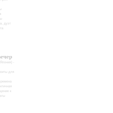
ы
к
ры
а, дуэт
ета
вечер
Япония) -
сюиты для
Времена
Античная
щение к
наты