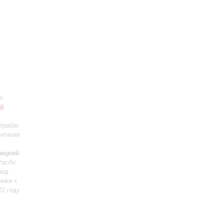
о
ий
нтрабас
антазия
вицкий
:
Pacific
под
инки с
22 году