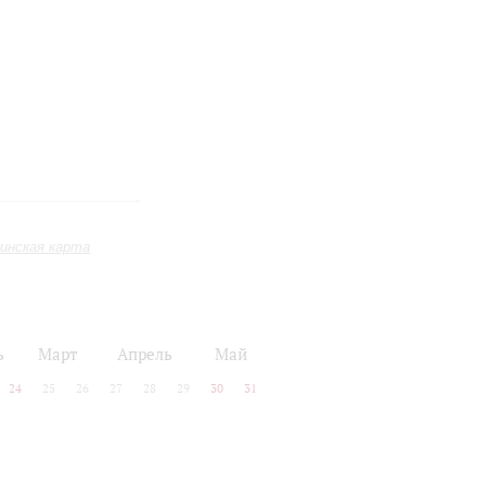
инская карта
ь
Март
Апрель
Май
24
25
26
27
28
29
30
31