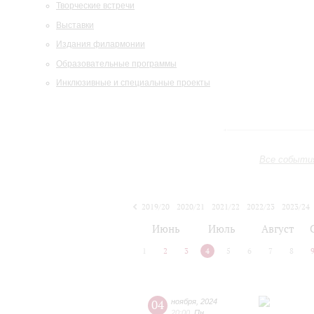
Творческие встречи
Выставки
Издания филармонии
Образовательные программы
Инклюзивные и специальные проекты
Все событи
2019/20
2020/21
2021/22
2022/23
2023/24
2024/25
2025/26
2026/27
Июнь
Июль
Август
1
2
3
4
5
6
7
8
04
ноября
,
2024
20:00
,
Пн