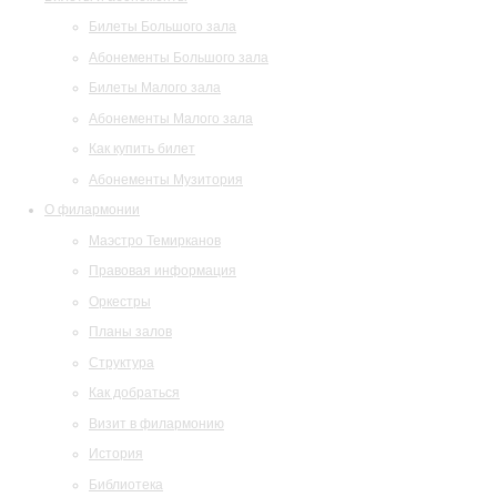
Билеты Большого зала
Абонементы Большого зала
Билеты Малого зала
Абонементы Малого зала
Как купить билет
Абонементы Музитория
О филармонии
Маэстро Темирканов
Правовая информация
Оркестры
Планы залов
Структура
Как добраться
Визит в филармонию
История
Библиотека