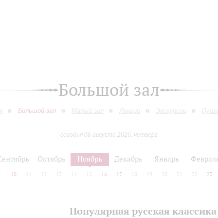
Большой зал
я
Большой зал
Малый зал
Лекции
Экскурсии
Пушк
сегодня 06 августа 2026, четверг
Сентябрь
Октябрь
Ноябрь
Декабрь
Январь
Феврал
9
10
11
12
13
14
15
16
17
18
19
20
21
22
23
Популярная русская классика