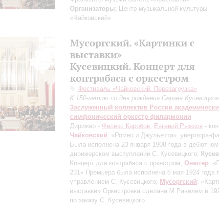
Организаторы:
Центр музыкальной культуры
«Чайковский»
Мусоргский. «Картинки с
выставки»
Кусевицкий. Концерт для
контрабаса с оркестром
Фестиваль «Чайковский. Перезагрузка»
К 150-летию со дня рождения Сергея Кусевицког
Заслуженный коллектив России академическ
симфонический оркестр филармонии
Дирижер -
Феликс Коробов
;
Евгений Рыжков
- ко
Чайковский
: «Ромео и Джульетта», увертюра-ф
Была исполнена 23 января 1908 года в дебютном
дирижерском выступлении С. Кусевицкого
;
Кусе
Концерт для контрабаса с оркестром;
Онеггер
: «
231»
Премьера была исполнена 8 мая 1924 года 
управлением С. Кусевицкого
;
Мусоргский
: «Карт
выставки»
Оркестровка сделана М.Равелем в 19
по заказу С. Кусевицкого