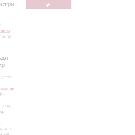
естра
ка
рлиоз
:
тиста)
ьда
ер
кусств
армонии
ий
-
прано;
нор
ы;
ьды» из
 Ария