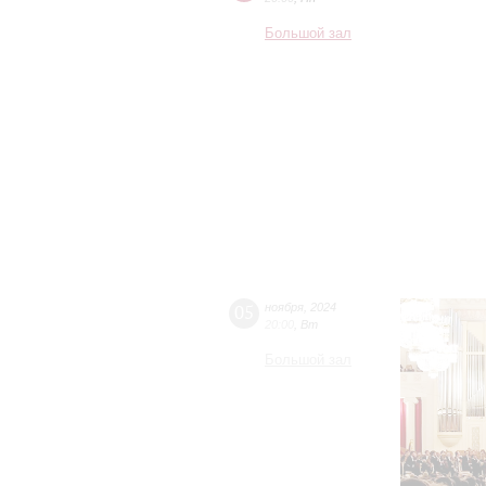
Большой зал
05
ноября
,
2024
20:00
,
Вт
Большой зал