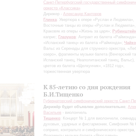
Санкт-Петербургский государственный симфонич
оркестр «Классика»
Дирижер -
Александр Канторов
Глинка
: Увертюра к опере «Руслан и Людмила»,
Восточные танцы из оперы «Руслан и Людмила»,
Краковяк из оперы «Жизнь за царя»;
Рубинштей
каприс;
Глазунов
: Антракт из балета «Раймонда»
«Испанский танец» из балета «Раймонда»;
Чайко
Вальс из Серенады для струнного оркестра, «Ле
озеро», фрагменты музыки балета
(Венгерский та
Испанский танец, Неаполитанский танец, Вальс)
,
цветов из балета «Щелкунчик», «1812 год»,
торжественная увертюра
К 85-летию со дня рождения
Б.И.Тищенко
Губернаторский симфонический оркестр Санкт-Пе
Дирижёр будет объявлен дополнительно
;
Але
Васильев
- виолончель
Тищенко
: Концерт № 1 для виолончели, семнадц
духовых, ударных и фисгармонии, Симфония № 
сопрано, контральто и симфонического оркестра,
Фрагменты музыки балета «Ярославна»