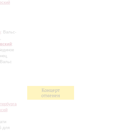
еский
н
: Вальс-
,
вский
:
бединое
нец,
 Вальс
Концерт
отменен
тербурга
ксей
ати
6 для