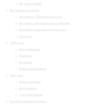
Ресторан и кафе
Фестивали и гастроли
Фестиваль «Площадь Искусств»
Фестиваль «Музыкальная коллекция»
Фестиваль «Барокко в белую ночь»
Гастроли
СМИ о нас
Все публикации
Рецензии
Интервью
Время Шостаковича
Партнеры
Наши партнеры
Фотогалерея
Стать партнером
Просветительские проекты