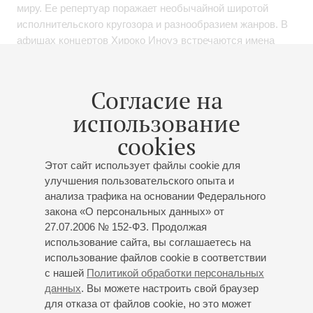
миру. Ее репертуар поражает необычайной широтой
исполнительского кругозора и разнообразием жанров. В
афишах концертов Хироко Иноуэ встречаются имена
композиторов разных эпох – от старых мастеров до
авторов ХХ века, и самых разных стран. Произведения
российских композиторов – Чайковского, Рахманинова,
Согласие на
Таривердиева постоянно звучат в концертах Хироко
использование
Иноуэ наряду с шедеврами европейского барокко и
экзотической музыкой Страны Восходящего Солнца.
cookies
Хироко регулярно знакомит поклонников органного
Этот сайт использует файлы cookie для
искусства с практически не известной российскому
улучшения пользовательского опыта и
слушателю музыкой Японии.
анализа трафика на основании Федерального
закона «О персональных данных» от
Сотрудничает с оркестром из разных городов России, в
27.07.2006 № 152-ФЗ. Продолжая
том числе с Государственным академическим камерным
использование сайта, вы соглашаетесь на
оркестром России под управлением А.Уткина, с
использование файлов cookie в соответствии
лауреатами международных конкурсов В. Кожухаровой
с нашей
Политикой обработки персональных
(саксофон), В.Лаврик (труба), Ж.-П.Стайверсом (орган,
данных
. Вы можете настроить свой браузер
Нидерланды).
для отказа от файлов cookie, но это может