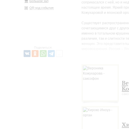
Большой зал
соприкасался с ней, но и н
настоящее время. Яркий при
QR-код события
Кожухаровой и японской орг
Существует распространенны
сочетающимися друг с друго
именно в тотальном крушении
различия, так и слитности т
женщин. Это представительн
Поделиться:
мировоззрения. Россия – Яп
Программа «От сердца к сер
рожденную в различии и сли
Ве
Ко
сакс
Хи