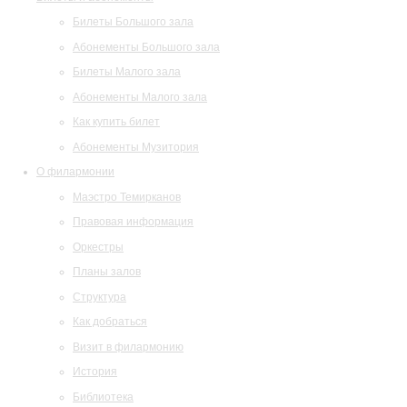
Билеты Большого зала
Абонементы Большого зала
Билеты Малого зала
Абонементы Малого зала
Как купить билет
Абонементы Музитория
О филармонии
Маэстро Темирканов
Правовая информация
Оркестры
Планы залов
Структура
Как добраться
Визит в филармонию
История
Библиотека