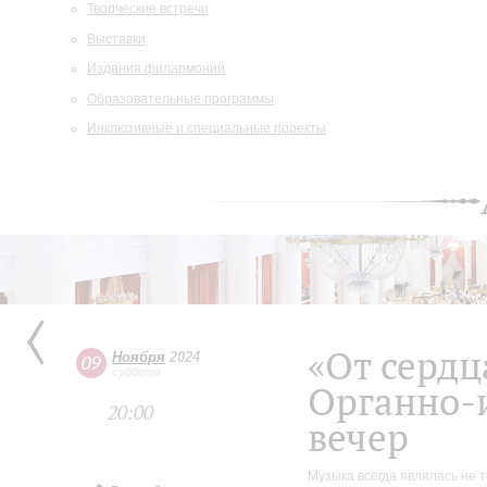
Творческие встречи
Выставки
Издания филармонии
Образовательные программы
Инклюзивные и специальные проекты
«От сердц
Ноября
2024
09
суббота
Органно-
20:00
вечер
Музыка всегда являлась не т