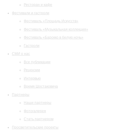
Ресторан и кафе
Фестивали и гастроли
Фестиваль «Площадь Искусств»
Фестиваль «Музыкальная коллекция»
Фестиваль «Барокко в белую ночь»
Гастроли
СМИ о нас
Все публикации
Рецензии
Интервью
Время Шостаковича
Партнеры
Наши партнеры
Фотогалерея
Стать партнером
Просветительские проекты