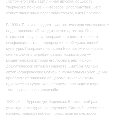
Листом его связывает личная дружба, общность
творческих поисков и интересов. Впоследствии Лист
станет пламенным пропагандистом музыки Берлиоза.
В 1830 г. Берлиоз создает «Фантастическую симфонию» с
подзаголовком: «Эпизод из жизни артиста». Она
открывает новую эру программного романтического
симфонизма, став шедевром мировой музыкальной
культуры. Программа написана Берлиозом и основана
она на факте биографии самого композитора —
романтической истории его любви к английской
драматической актрисе Генриетте Смитсон. Однако
автобиографические мотивы в музыкальном обобщении
приобретают значение общеромантической темы
одиночества художника в современном мире и шире —
темы «утраченных иллюзий».
1830 г. был бурным для Берлиоза. В четвертый раз
участвуя в конкурсе на получение Римской премии, он
наконец одержал победу, представив на суд жюри