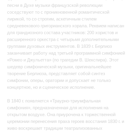
песни в Духе музыки французской революции
соседствуют то с проникновенной романтической
лирикой, то со строгим, аскетичным стилем
средневекового григорианского хорала. Реквием написан
для грандиозного состава участников: 200 хористов и
расширенного оркестра с четырьмя дополнительными
группами духовых инструментов. В 1839 г. Берлиоз
заканчивает работу над третьей программной симфонией
«Ромео и Джульетта» (по трагедии В. Шекспира). Этот
шедевр симфонической музыки, оригинальнейшее
творение Берлиоза, представляет собой синтез
симфонии, оперы, оратории и допускает не только
концертное, но и сценическое исполнение.
В 1840 г. появляется «Траурно-триумфальная
симфония», предназначенная для исполнения на
открытом воздухе. Она приурочена к торжественной
церемонии перенесения праха героев восстания 1830 г. и
живо воскрешает традиции театрализованных