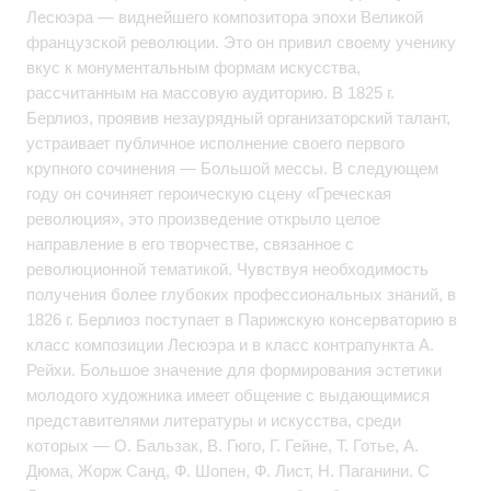
Лесюэра — виднейшего композитора эпохи Великой
французской революции. Это он привил своему ученику
вкус к монументальным формам искусства,
рассчитанным на массовую аудиторию. В 1825 г.
Берлиоз, проявив незаурядный организаторский талант,
устраивает публичное исполнение своего первого
крупного сочинения — Большой мессы. В следующем
году он сочиняет героическую сцену «Греческая
революция», это произведение открыло целое
направление в его творчестве, связанное с
революционной тематикой. Чувствуя необходимость
получения более глубоких профессиональных знаний, в
1826 г. Берлиоз поступает в Парижскую консерваторию в
класс композиции Лесюэра и в класс контрапункта А.
Рейхи. Большое значение для формирования эстетики
молодого художника имеет общение с выдающимися
представителями литературы и искусства, среди
которых — О. Бальзак, В. Гюго, Г. Гейне, Т. Готье, А.
Дюма, Жорж Санд, Ф. Шопен, Ф. Лист, Н. Паганини. С