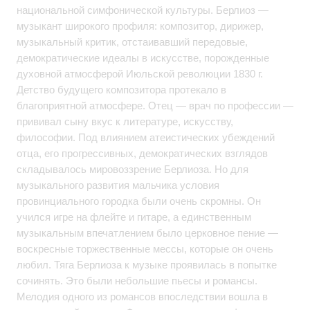
национальной симфонической культуры. Берлиоз —
музыкант широкого профиля: композитор, дирижер,
музыкальный критик, отстаивавший передовые,
демократические идеалы в искусстве, порожденные
духовной атмосферой Июльской революции 1830 г.
Детство будущего композитора протекало в
благоприятной атмосфере. Отец — врач по профессии —
прививал сыну вкус к литературе, искусству,
философии. Под влиянием атеистических убеждений
отца, его прогрессивных, демократических взглядов
складывалось мировоззрение Берлиоза. Но для
музыкального развития мальчика условия
провинциального городка были очень скромны. Он
учился игре на флейте и гитаре, а единственным
музыкальным впечатлением было церковное пение —
воскресные торжественные мессы, которые он очень
любил. Тяга Берлиоза к музыке проявилась в попытке
сочинять. Это были небольшие пьесы и романсы.
Мелодия одного из романсов впоследствии вошла в