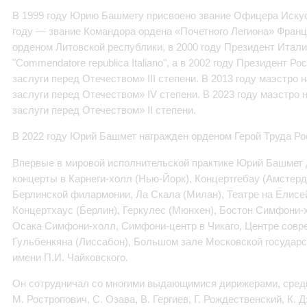
В 1999 году Юрию Башмету присвоено звание Офицера Искусс
году — звание Командора ордена «Почетного Легиона» Фран
орденом Литовской республики, в 2000 году Президент Итали
"Commendatore republica Italiano", а в 2002 году Президент Р
заслуги перед Отечеством» III степени. В 2013 году маэстро
заслуги перед Отечеством» IV степени. В 2023 году маэстро
заслуги перед Отечеством» II степени.
В 2022 году Юрий Башмет награжден орденом Герой Труда Р
Впервые в мировой исполнительской практике Юрий Башмет
концерты в Карнеги-холл (Нью-Йорк), Концертгебау (Амстерд
Берлинской филармонии, Ла Скала (Милан), Театре на Елисе
Концертхаус (Берлин), Геркулес (Мюнхен), Бостон Симфони-х
Осака Симфони-холл, Симфони-центр в Чикаго, Центре совр
Гульбенкяна (Лиссабон), Большом зале Московской государс
имени П.И. Чайковского.
Он сотрудничал со многими выдающимися дирижерами, среди 
М. Ростропович, С. Озава, В. Гергиев, Г. Рождественский, К. Д