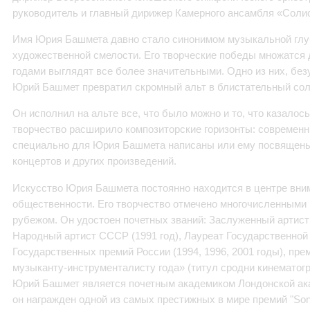
руководитель и главный дирижер Камерного ансамбля «Сол
Имя Юрия Башмета давно стало синонимом музыкальной глуб
художественной смелости. Его творческие победы множатся д
годами выглядят все более значительными. Одно из них, безу
Юрий Башмет превратил скромный альт в блистательный со
Он исполнил на альте все, что было можно и то, что казалось
творчество расширило композиторские горизонты: современ
специально для Юрия Башмета написаны или ему посвящены
концертов и других произведений.
Искусство Юрия Башмета постоянно находится в центре вни
общественности. Его творчество отмечено многочисленными 
рубежом. Он удостоен почетных званий: Заслуженный артист
Народный артист СССР (1991 год), Лауреат Государственной
Государственных премий России (1994, 1996, 2001 годы), п
музыканту-инструменталисту года» (титул сродни кинематог
Юрий Башмет является почетным академиком Лондонской ака
он награжден одной из самых престижных в мире премий "Sonn