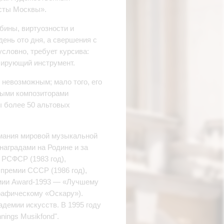
исты
Москвы».
ины, виртуозности и
ень ото дня, а свершения с
словно, требует курсива:
лирующий инструмент.
 невозможным; мало того, его
ными композиторами
 более 50 альтовых
мания мировой музыкальной
наградами на Родине и за
 РСФСР (1983 год),
 премии СССР (1986 год),
ремии Аward-1993 — «Лучшему
рафическому «Оскару»).
демии искусств. В 1995 году
ings Musikfond".