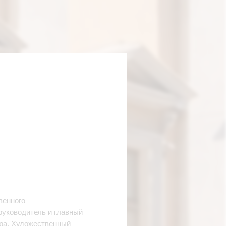
венного
уководитель и главный
ра.
Художественный