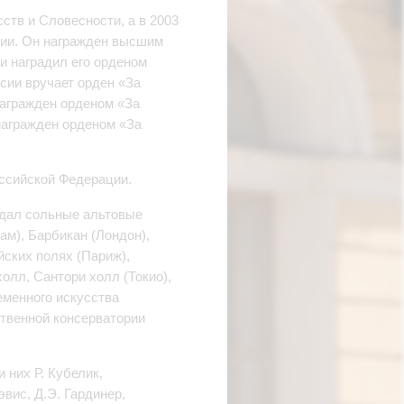
тв и Словесности, а в 2003
ции. Он награжден высшим
и наградил его орденом
оссии вручает орден «За
 награжден орденом «За
 награжден орденом «За
оссийской Федерации.
 дал сольные альтовые
ам), Барбикан (Лондон),
йских полях (Париж),
олл, Сантори холл (Токио),
еменного искусства
твенной консерватории
них Р. Кубелик,
эвис, Д.Э. Гардинер,