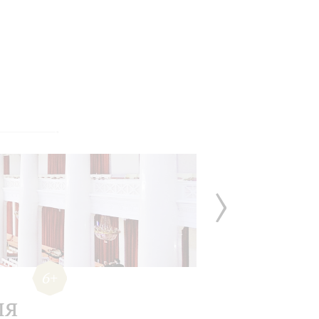
6+
ля