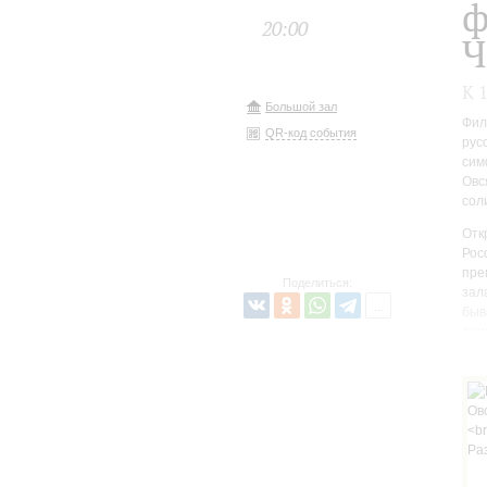
ф
20:00
Ч
К 
Большой зал
Фил
QR-код события
рус
сим
Овс
сол
Отк
Рос
пре
Поделиться:
зал
быв
дир
стр
зат