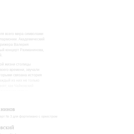
для всего мира символами
илармонии. Академический
дирижера Валерия
ый концерт Рахманинова,
й.
ной жизни столицы
воего времени, звучали
оторыми связана история
аждый из них не только
нят, как Чайковский
л одну из самых
онии, а затем, после
 фортепианный концерт.
анинов
ерт № 3 для фортепиано с оркестром
вский