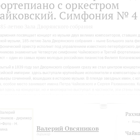
ортепиано с оркестром
айковский. Симфония № 4
185-летию Зала Дворянского собрания
армония посвящает концерт из музыки двух великих композиторов, ставших 
ской музыки, 185-летию Зала Дворянского собрания – ныне Большого зала ф
фонический оркестр исполнит под управлением известного петербургского 
яникова знаменитые Четвертую симфонию Чайковского и Третий фортепианн
ист – один из самых ярких молодых российских пианистов Филипп Копачевски
рытый в 1839 году зал Дворянского собрания сразу же стал центром концерт
сийской империи: здесь выступали крупнейшие исполнители и композиторы с
мьеры сочинений, вошедших в историю музыки. В плеяде звездных имен, с к
а, особое место занимают имена Петра Чайковского и Сергея Рахманинова. К
ал здесь на концертах, но и многократно выступал: в частности, эти стены пом
ижировал последним в своей жизни концертом, а Рахманинов сначала пережи
ашных творческих катастроф – присутствовал при провале своей Первой симф
яжной депрессии, триумфально вернулся, исполнив свой знаменитый Второй
Рахм
Конц
Валерий Овсяников
Чайко
дирижер