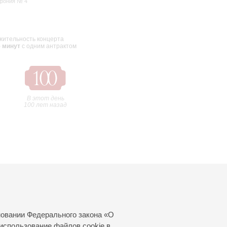
фония № 4
ительность концерта
5 минут
с одним антрактом
В этот день
100 лет назад
новании Федерального закона «О
использование файлов cookie в