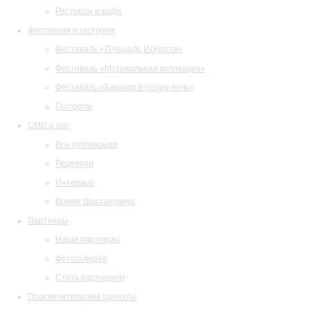
Ресторан и кафе
Фестивали и гастроли
Фестиваль «Площадь Искусств»
Фестиваль «Музыкальная коллекция»
Фестиваль «Барокко в белую ночь»
Гастроли
СМИ о нас
Все публикации
Рецензии
Интервью
Время Шостаковича
Партнеры
Наши партнеры
Фотогалерея
Стать партнером
Просветительские проекты