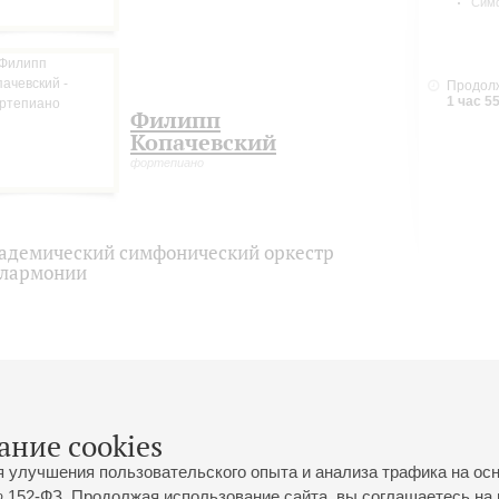
Сим
Продолж
1 час 5
Филипп
Копачевский
фортепиано
адемический симфонический оркестр
лармонии
ание cookies
я улучшения пользовательского опыта и анализа трафика на ос
 152-ФЗ. Продолжая использование сайта, вы соглашаетесь на 