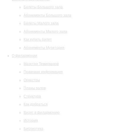
Билеты Большого зала
Абонементы Большого зала
Билеты Малого зала
Абонементы Малого зала
Как купить билет
Абонементы Музитория
О филармонии
Маэстро Темирканов
Правовая информация
Оркестры
Планы залов
Структура
Как добраться
Визит в филармонию
История
Библиотека