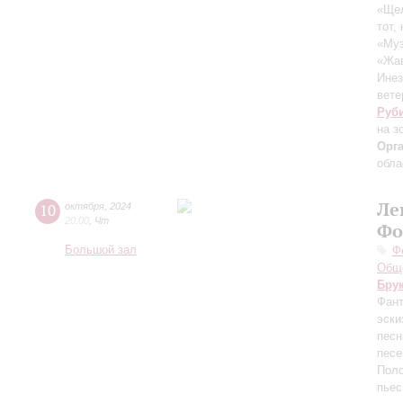
«Щел
тот,
«Муз
«Жав
Инез
вете
Руб
на з
Орг
обла
Ле
10
октября
,
2024
20:00
,
Чт
Фо
Большой зал
Ф
Обще
Бру
Фант
эски
песн
песе
Поло
пьес