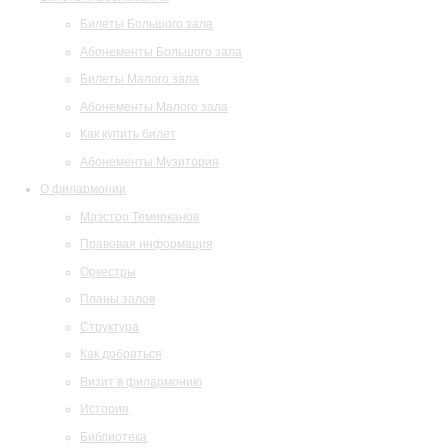
Билеты Большого зала
Абонементы Большого зала
Билеты Малого зала
Абонементы Малого зала
Как купить билет
Абонементы Музитория
О филармонии
Маэстро Темирканов
Правовая информация
Оркестры
Планы залов
Структура
Как добраться
Визит в филармонию
История
Библиотека