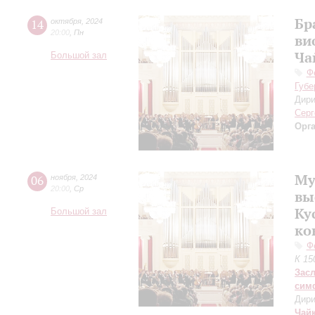
Бр
14
октября
,
2024
20:00
,
Пн
ви
Ча
Большой зал
Ф
Губе
Дири
Серг
Орг
Му
06
ноября
,
2024
20:00
,
Ср
вы
Ку
Большой зал
ко
Ф
К 15
Зас
сим
Дири
Чай