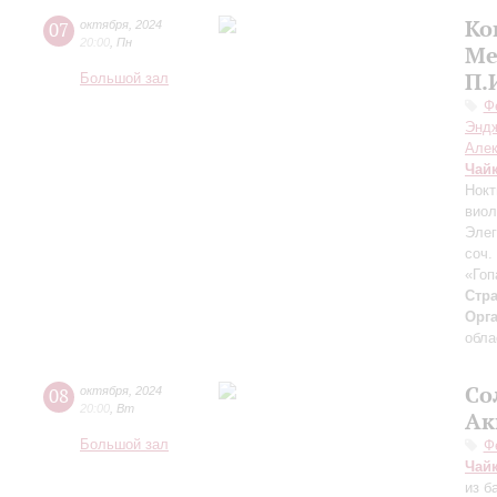
Ко
07
октября
,
2024
20:00
,
Пн
Ме
П.
Большой зал
Ф
Энд
Але
Чай
Нокт
виол
Элег
соч.
«Гоп
Стра
Орг
обла
Со
08
октября
,
2024
20:00
,
Вт
Ак
Большой зал
Ф
Чай
из б