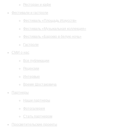
Ресторан и кафе
Фестивали и гастроли
Фестиваль «Площадь Искусств»
Фестиваль «Музыкальная коллекция»
Фестиваль «Барокко в белую ночь»
Гастроли
СМИ о нас
Все публикации
Рецензии
Интервью
Время Шостаковича
Партнеры
Наши партнеры
Фотогалерея
Стать партнером
Просветительские проекты