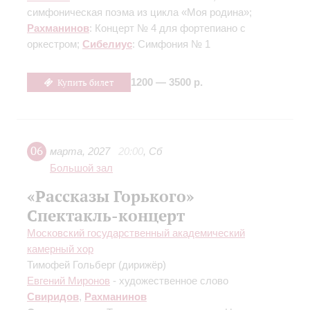
симфоническая поэма из цикла «Моя родина»;
Рахманинов
: Концерт № 4 для фортепиано с
оркестром;
Сибелиус
: Симфония № 1
Купить билет
1200 — 3500 р.
06
марта
,
2027
20:00
,
Сб
Большой зал
«Рассказы Горького»
Спектакль-концерт
Московский государственный академический
камерный хор
Тимофей Гольберг
(дирижёр)
Евгений Миронов
- художественное слово
Свиридов
,
Рахманинов