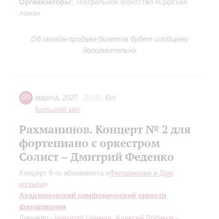
Организаторы:
Театральное агентство «Царская
ложа»
Об онлайн-продаже билетов будет сообщено
дополнительно
09
марта
,
2027
20:00
,
Вт
Большой зал
Рахманинов. Концерт № 2 для
фортепиано с оркестром
Солист – Дмитрий Феденко
Концерт 6-го абонемента «
Филармония и Дом
музыки
»
Академический симфонический оркестр
филармонии
Дирижёр -
Николай Цинман
;
Алексей Лобиков
-