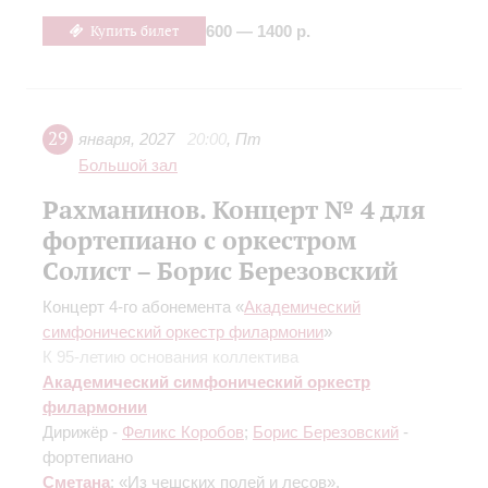
Купить билет
600 — 1400 р.
29
января
,
2027
20:00
,
Пт
Большой зал
Рахманинов. Концерт № 4 для
фортепиано с оркестром
Солист – Борис Березовский
Концерт 4-го абонемента «
Академический
симфонический оркестр филармонии
»
К 95-летию основания коллектива
Академический симфонический оркестр
филармонии
Дирижёр -
Феликс Коробов
;
Борис Березовский
-
фортепиано
Сметана
: «Из чешских полей и лесов»,