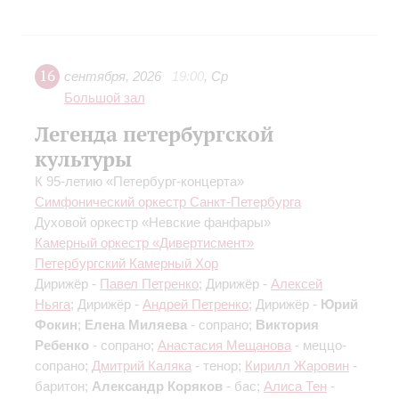
16
сентября
,
2026
19:00
,
Ср
Большой зал
Легенда петербургской
культуры
К 95-летию «Петербург-концерта»
Симфонический оркестр Санкт-Петербурга
Духовой оркестр «Невские фанфары»
Камерный оркестр «Дивертисмент»
Петербургский Камерный Хор
Дирижёр -
Павел Петренко
; Дирижёр -
Алексей
Ньяга
; Дирижёр -
Андрей Петренко
; Дирижёр -
Юрий
Фокин
;
Елена Миляева
- сопрано;
Виктория
Ребенко
- сопрано;
Анастасия Мещанова
- меццо-
сопрано;
Дмитрий Каляка
- тенор;
Кирилл Жаровин
-
баритон;
Александр Коряков
- бас;
Алиса Тен
-