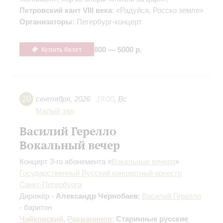
Петровский кант VIII века
: «Радуйся, Росско земле»
Организаторы:
Петербург-концерт
Купить билет
800 — 5000 р.
20
сентября
,
2026
19:00
,
Вс
Малый зал
Василий Герелло
Вокальный вечер
Концерт 3-го абонемента «
Вокальные вечера
»
Государственный Русский концертный оркестр
Санкт-Петербурга
Дирижёр -
Александр Чернобаев
;
Василий Герелло
- баритон
Чайковский
,
Рахманинов
;
Старинные русские