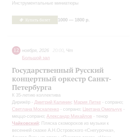
Инструментальные миниатюры
Купить билет
1000 — 1800 р.
12
ноября
,
2026
20:00
,
Чт
Большой зал
Государственный Русский
концертный оркестр Санкт-
Петербурга
К 35-летию коллектива
Дирижёр -
Дмитрий Калинин
;
Мария Литке
- сопрано;
Светлана Москаленко
- сопрано;
Цветана Омельчук
-
меццо-сопрано;
Александр Михайлов
- тенор
Чайковский
: Пляска скоморохов из музыки к
весенней сказке А.Н.Островского «Снегурочка»,