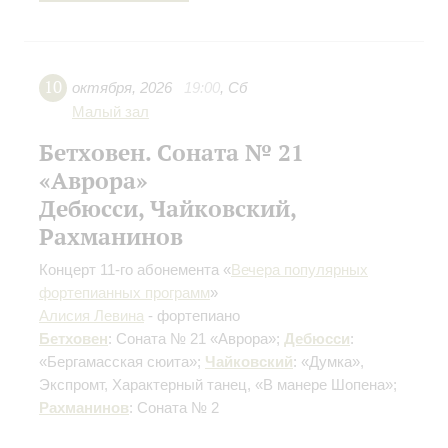
10
октября
,
2026
19:00
,
Сб
Малый зал
Бетховен. Соната № 21
«Аврора»
Дебюсси, Чайковский,
Рахманинов
Концерт 11-го абонемента «
Вечера популярных
фортепианных программ
»
Алисия Левина
- фортепиано
Бетховен
: Соната № 21 «Аврора»;
Дебюсси
:
«Бергамасская сюита»;
Чайковский
: «Думка»,
Экспромт, Характерный танец, «В манере Шопена»;
Рахманинов
: Соната № 2