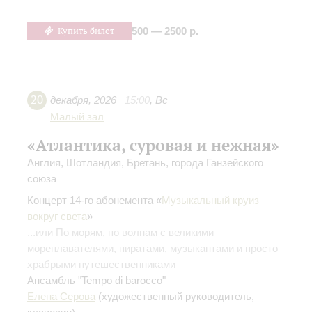
Купить билет
500 — 2500 р.
20
декабря
,
2026
15:00
,
Вс
Малый зал
«Атлантика, суровая и нежная»
Англия, Шотландия, Бретань, города Ганзейского
союза
Концерт 14-го абонемента «
Музыкальный круиз
вокруг света
»
...или По морям, по волнам с великими
мореплавателями, пиратами, музыкантами и просто
храбрыми путешественниками
Ансамбль "Tempo di barocco"
Елена Серова
(художественный руководитель,