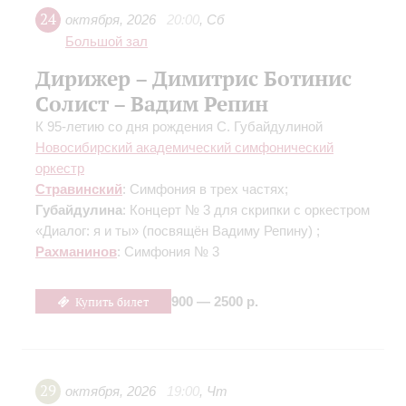
24
октября
,
2026
20:00
,
Сб
Большой зал
Дирижер – Димитрис Ботинис
Солист – Вадим Репин
К 95-летию со дня рождения С. Губайдулиной
Новосибирский академический симфонический
оркестр
Стравинский
: Симфония в трех частях;
Губайдулина
: Концерт № 3 для скрипки с оркестром
«Диалог: я и ты»
(посвящён Вадиму Репину)
;
Рахманинов
: Симфония № 3
Купить билет
900 — 2500 р.
29
октября
,
2026
19:00
,
Чт