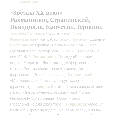
Малый зал
«Звёзды ХХ века»
Рахманинов, Стравинский,
Пьяццолла, Капустин, Гершвин
Тимофей Калмыков
- фортепиано;
Илья
Финкельштейн
- контрабас;
Борис Никонов
- ударные
Рахманинов
: Прелюдия соль минор, соч. 23 № 5,
Прелюдия соль мажор, соч. 32 № 5, Этюд-картина,
соч. 39 № 1;
Рахманинов
- Уайлд
: «Весенние
воды»;
Капустин
: Два этюда для фортепиано из
цикла «Восемь концертных этюдов» для
фортепиано
(Prelude, Toccatina)
;
Стравинский
:
«Масленица» из балета «Петрушка»
(три
фрагмента)
;
Гершвин
: Summertime из оперы «Порги
и Бесс»
(переложение для джаз-трио)
, "It Ain't
Necessarily So" из оперы «Порги и Бесс»
(переложение для джаз-трио)
;
Пьяццолла
: «Осень»
из цикла «Времена года в Буэнос-Айресе», «Зима»