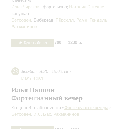
клавесин)
Илья Чирсков
- фортепиано;
Наталия Энтелис
-
ведущая
Бетховен
,
Биберган
,
Пёрселл
,
Рамо
,
Гендель
,
Рахманинов
Купить билет
700 — 1200 р.
22
декабря
,
2026
19:00
,
Вт
Малый зал
Илья Папоян
Фортепианный вечер
Концерт 4-го абонемента «
Фортепианные вечера
»
Бетховен
,
И.С. Бах
,
Рахманинов