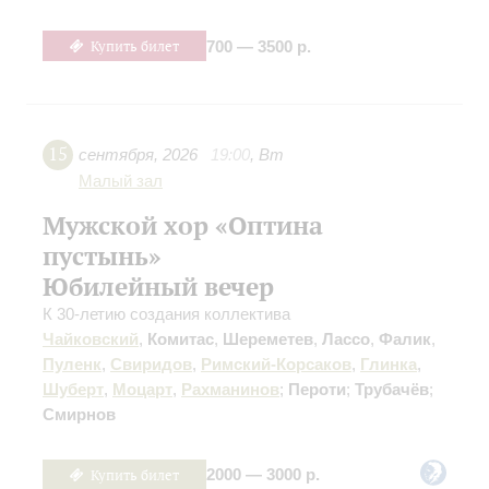
Купить билет
700 — 3500 р.
15
сентября
,
2026
19:00
,
Вт
Малый зал
Мужской хор «Оптина
пустынь»
Юбилейный вечер
К 30-летию создания коллектива
Чайковский
,
Комитас
,
Шереметев
,
Лассо
,
Фалик
,
Пуленк
,
Свиридов
,
Римский-Корсаков
,
Глинка
,
Шуберт
,
Моцарт
,
Рахманинов
;
Пероти
;
Трубачёв
;
Смирнов
Купить билет
2000 — 3000 р.