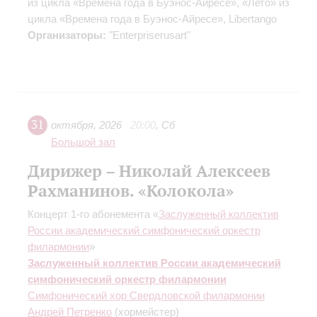
из цикла «Времена года в Буэнос-Айресе», «Лето» из
цикла «Времена года в Буэнос-Айресе», Libertango
Организаторы:
"Enterpriserusart"
31
октября
,
2026
20:00
,
Сб
Большой зал
Дирижер – Николай Алексеев
Рахманинов. «Колокола»
Концерт 1-го абонемента «
Заслуженный коллектив
России академический симфонический оркестр
филармонии
»
Заслуженный коллектив России академический
симфонический оркестр филармонии
Симфонический хор Свердловской филармонии
Андрей Петренко
(хормейстер)