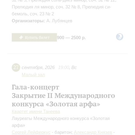
Прелюдия ля минор, соч. 32 № 8, Прелюдия си-
бемоль, соч. 23 № 2
Организаторы:
А. Лубянцев
Купить билет
900 — 2500 р.
27
сентября
,
2026
19:00
,
Вс
Малый зал
Гала-концерт
Закрытие II Международного
конкурса «Золотая арфа»
Квартет имени Танеева
Лауреаты Международного конкурса «Золотая
арфа»
Сергей Лейферкус
- баритон;
Александр Князев
-