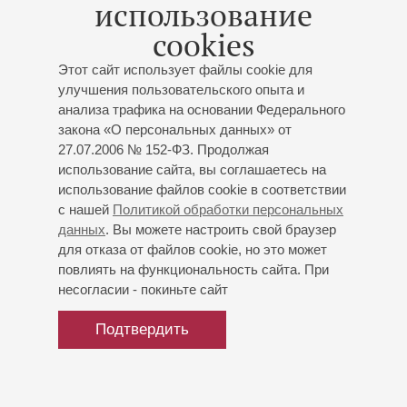
транскрипции Сергея
использование
Рахманинова
cookies
Концерт 11-го абонемента «
Вечера популярных
Этот сайт использует файлы cookie для
фортепианных программ
»
улучшения пользовательского опыта и
Тимофей Доля
- фортепиано
анализа трафика на основании Федерального
Метнер
: Три сказки, Канцона-серенада из цикла
закона «О персональных данных» от
«Забытые мотивы»;
И.С. Бах
-
Рахманинов
:
27.07.2006 № 152-ФЗ. Продолжая
Прелюдия, гавот и жига из Партиты для скрипки ми
использование сайта, вы соглашаетесь на
мажор;
Шуберт
-
Рахманинов
: «Куда?» из
использование файлов cookie в соответствии
вокального цикла «Прекрасная мельничиха»;
Бизе
-
с нашей
Политикой обработки персональных
Рахманинов
: Менуэт из сюиты «Арлезианка»;
данных
. Вы можете настроить свой браузер
Мусоргский
-
Рахманинов
: Гопак из оперы
для отказа от файлов cookie, но это может
повлиять на функциональность сайта. При
«Сорочинская ярмарка»;
Мендельсон
-
несогласии - покиньте сайт
Рахманинов
: Скерцо из музыки по Шекспиру «Сон в
летнюю ночь»;
Рахманинов
: «Маргаритки»
Подтвердить
(авторская транскрипция)
, «Сирень»
(авторская
транскрипция)
;
Чайковский
-
Рахманинов
:
Колыбельная песня;
Крейслер -
Рахманинов
:
«Муки любви», «Радость любви»