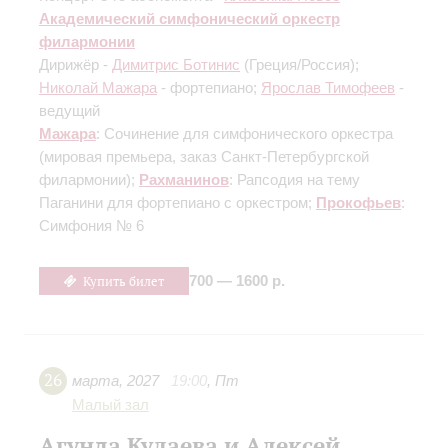
Академический симфонический оркестр
филармонии
Дирижёр -
Димитрис Ботинис
(Греция/Россия);
Николай Мажара
- фортепиано;
Ярослав Тимофеев
-
ведущий
Мажара
: Сочинение для симфонического оркестра
(мировая премьера, заказ Санкт-Петербургской
филармонии)
;
Рахманинов
: Рапсодия на тему
Паганини для фортепиано с оркестром;
Прокофьев
:
Симфония № 6
Купить билет
700 — 1600 р.
26
марта
,
2027
19:00
,
Пт
Малый зал
Агунда Кулаева и Алексей