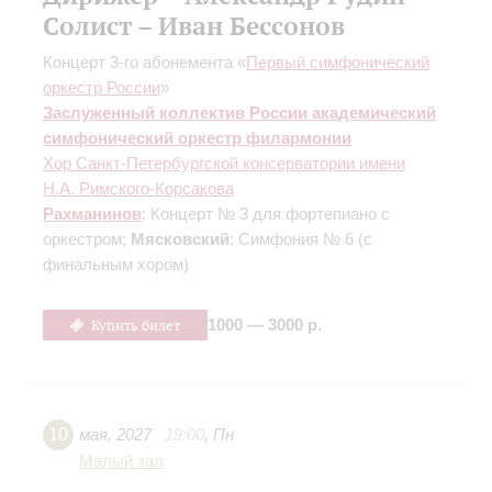
Солист – Иван Бессонов
Концерт 3-го абонемента «
Первый симфонический
оркестр России
»
Заслуженный коллектив России академический
симфонический оркестр филармонии
Хор Санкт-Петербургской консерватории имени
Н.А. Римского-Корсакова
Рахманинов
: Концерт № 3 для фортепиано с
оркестром;
Мясковский
: Симфония № 6
(с
финальным хором)
Купить билет
1000 — 3000 р.
10
мая
,
2027
19:00
,
Пн
Малый зал