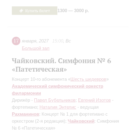
Купить билет
1300 — 3000 р.
17
января
,
2027
15:00
,
Вс
Большой зал
Чайковский. Симфония № 6
«Патетическая»
Концерт 10-го абонемента «
Шесть шедевров
»
Академический симфонический оркестр
филармонии
Дирижёр -
Павел Бубельников
;
Евгений Изотов
-
фортепиано;
Наталия Энтелис
- ведущая
Рахманинов
: Концерт № 1 для фортепиано с
оркестром
(2-я редакция)
;
Чайковский
: Симфония
№ 6 «Патетическая»