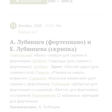
Купить билет
1500 — 3000 р.
31
декабря
,
2026
15:00
,
Чт
Малый зал
А. Лубянцев (фортепиано) и
Е. Лубянцева (скрипка)
Чайковский
: «Вальс-скерцо» для скрипки и
фортепиано;
Шуберт
: Серенада
(для скрипки с
фортепиано)
;
Шуберт
- Эрнст
: «Лесной царь»
(для
скрипки соло)
;
Равель
: «Павана на смерть
инфанты»;
Сарасате
: «Баскское каприччио»
(для
скрипки с фортепиано)
;
Лубянцев
: «Доброта» для
фортепиано со скрипкой, «Мечта» для фортепиано
со скрипкой;
Рахманинов
: 12 избранных прелюдий
для фортепиано
Организаторы:
А. Лубянцев