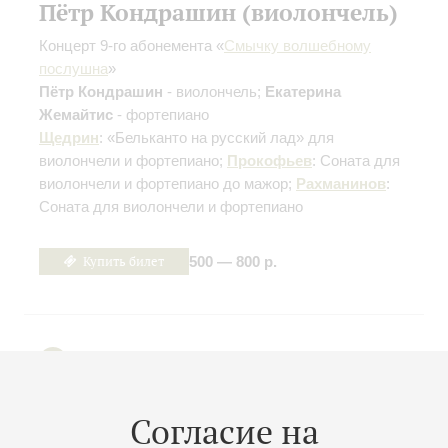
Пётр Кондрашин (виолончель)
Концерт 9-го абонемента «
Смычку волшебному
послушна
»
Пётр Кондрашин
- виолончель;
Екатерина
Жемайтис
- фортепиано
Щедрин
: «Бельканто на русский лад» для
виолончели и фортепиано;
Прокофьев
: Соната для
виолончели и фортепиано до мажор;
Рахманинов
:
Соната для виолончели и фортепиано
Купить билет
500 — 800 р.
17
мая
,
2027
19:00
,
Пн
Малый зал
Согласие на
Все фортепианные