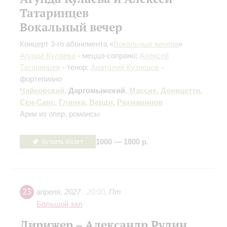
Татаринцев
Вокальный вечер
Концерт 3-го абонемента «
Вокальные вечера
»
Агунда Кулаева
- меццо-сопрано;
Алексей
Татаринцев
- тенор;
Анатолий Кузнецов
-
фортепиано
Чайковский
,
Даргомыжский
,
Массне
,
Доницетти
,
Сен-Санс
,
Глинка
,
Верди
,
Рахманинов
Арии из опер, романсы
Купить билет
1000 — 1800 р.
23
апреля
,
2027
20:00
,
Пт
Большой зал
Дирижер – Александр Рудин