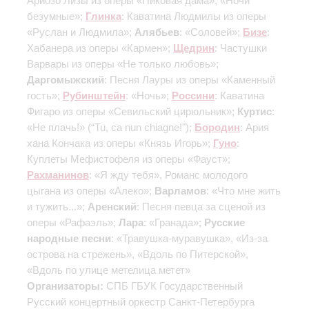
Ариозо Лизы из оперы «Пиковая дама», «Ночи
безумные»;
Глинка
: Каватина Людмилы из оперы
«Руслан и Людмила»;
Алябьев
: «Соловей»;
Бизе
:
Хабанера из оперы «Кармен»;
Щедрин
: Частушки
Варвары из оперы «Не только любовь»;
Даргомыжский
: Песня Лауры из оперы «Каменный
гость»;
Рубинштейн
: «Ночь»;
Россини
: Каватина
Фигаро из оперы «Севильский цирюльник»;
Куртис
:
«Не плачь!» (“Tu, ca nun chiagne!");
Бородин
: Ария
хана Кончака из оперы «Князь Игорь»;
Гуно
:
Куплеты Мефистофеля из оперы «Фауст»;
Рахманинов
: «Я жду тебя», Романс молодого
цыгана из оперы «Алеко»;
Варламов
: «Что мне жить
и тужить...»;
Аренский
: Песня певца за сценой из
оперы «Рафаэль»;
Лара
: «Гранада»;
Русские
народные песни
: «Травушка-муравушка», «Из-за
острова на стрежень», «Вдоль по Питерской»,
«Вдоль по улице метелица метет»
Организаторы:
СПБ ГБУК Государственный
Русский концертный оркестр Санкт-Петербурга