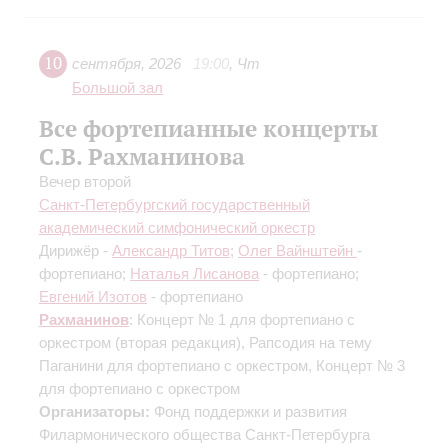
10
сентября
,
2026
19:00
,
Чт
Большой зал
Все фортепианные концерты
С.В. Рахманинова
Вечер второй
Санкт-Петербургский государственный
академический симфонический оркестр
Дирижёр -
Александр Титов
;
Олег Вайнштейн
-
фортепиано;
Наталья Лисанова
- фортепиано;
Евгений Изотов
- фортепиано
Рахманинов
: Концерт № 1 для фортепиано с
оркестром
(вторая редакция)
, Рапсодия на тему
Паганини для фортепиано с оркестром, Концерт № 3
для фортепиано с оркестром
Организаторы:
Фонд поддержки и развития
Филармонического общества Санкт-Петербурга