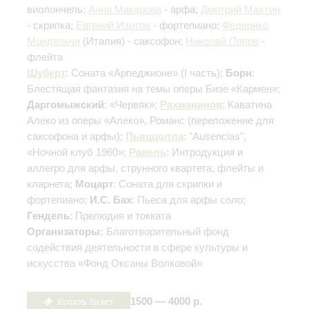
виолончель;
Анна Макарова
- арфа;
Дмитрий Махтин
- скрипка;
Евгений Изотов
- фортепиано;
Федерико
Мондельчи
(Италия) - саксофон;
Николай Попов
-
флейта
Шуберт
: Соната «Арпеджионе»
(I часть)
;
Борн
:
Блестящая фантазия на темы оперы Бизе «Кармен»;
Даргомыжский
: «Червяк»;
Рахманинов
: Каватина
Алеко из оперы «Алеко», Романс (переложение для
саксофона и арфы);
Пьяццолла
: "Ausencias",
«Ночной клуб 1960»;
Равель
: Интродукция и
аллегро для арфы, струнного квартета, флейты и
кларнета;
Моцарт
: Соната для скрипки и
фортепиано;
И.С. Бах
: Пьеса для арфы соло;
Гендель
: Прелюдия и токката
Организаторы:
Благотворительный фонд
содействия деятельности в сфере культуры и
искусства «Фонд Оксаны Волковой»
Купить билет
1500 — 4000 р.