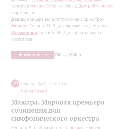
тромбон;
Михаил Усов
- скрипка;
Дмитрий Феденко
-
фортепиано
Давид
: Концертино для тромбона с оркестром;
Моцарт
: Концерт № 3 для скрипки с оркестром;
Рахманинов
: Концерт № 2 для фортепиано с
оркестром
Купить билет
700 — 1600 р.
20
марта
,
2027
20:00
,
Сб
Большой зал
Мажара. Мировая премьера
сочинения для
симфонического оркестра
Концерт 8-го абонемента «
Классика. Новое
»