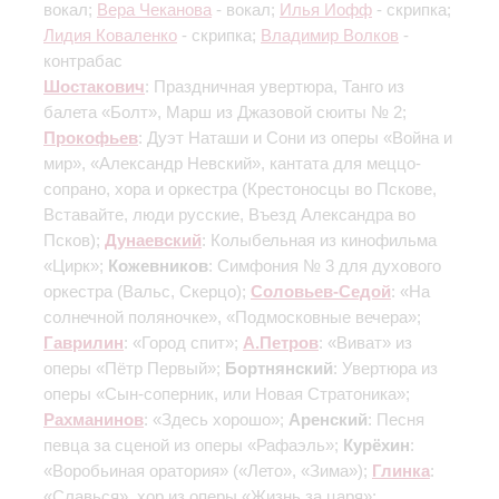
вокал;
Вера Чеканова
- вокал;
Илья Иофф
- скрипка;
Лидия Коваленко
- скрипка;
Владимир Волков
-
контрабас
Шостакович
: Праздничная увертюра, Танго из
балета «Болт», Марш из Джазовой сюиты № 2;
Прокофьев
: Дуэт Наташи и Сони из оперы «Война и
мир», «Александр Невский», кантата для меццо-
сопрано, хора и оркестра
(Крестоносцы во Пскове,
Вставайте, люди русские, Въезд Александра во
Псков)
;
Дунаевский
: Колыбельная из кинофильма
«Цирк»;
Кожевников
: Симфония № 3 для духового
оркестра
(Вальс, Скерцо)
;
Соловьев-Седой
: «На
солнечной поляночке», «Подмосковные вечера»;
Гаврилин
: «Город спит»;
А.Петров
: «Виват» из
оперы «Пётр Первый»;
Бортнянский
: Увертюра из
оперы «Сын-соперник, или Новая Стратоника»;
Рахманинов
: «Здесь хорошо»;
Аренский
: Песня
певца за сценой из оперы «Рафаэль»;
Курёхин
:
«Воробьиная оратория»
(«Лето», «Зима»)
;
Глинка
:
«Славься», хор из оперы «Жизнь за царя»;