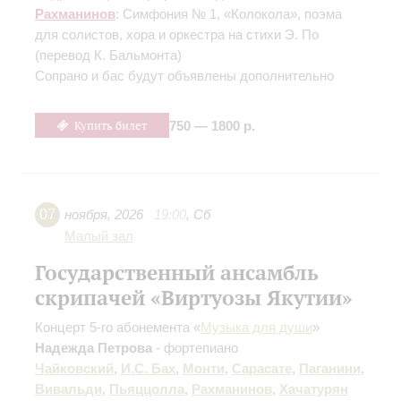
Рахманинов
: Симфония № 1, «Колокола», поэма
для солистов, хора и оркестра на стихи Э. По
(перевод К. Бальмонта)
Сопрано и бас будут объявлены дополнительно
Купить билет
750 — 1800 р.
07
ноября
,
2026
19:00
,
Сб
Малый зал
Государственный ансамбль
скрипачей «Виртуозы Якутии»
Концерт 5-го абонемента «
Музыка для души
»
Надежда Петрова
- фортепиано
Чайковский
,
И.С. Бах
,
Монти
,
Сарасате
,
Паганини
,
Вивальди
,
Пьяццолла
,
Рахманинов
,
Хачатурян