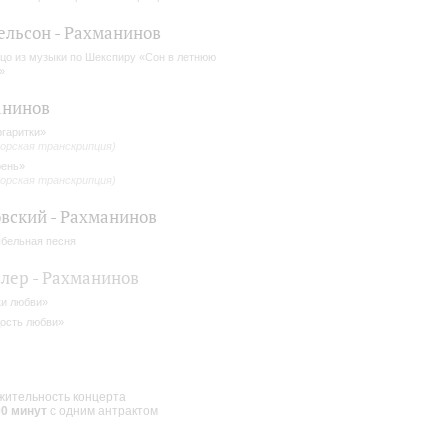
льсон - Рахманинов
цо из музыки по Шекспиру «Сон в летнюю
»
анинов
гаритки»
орская транскрипция)
ень»
орская транскрипция)
вский - Рахманинов
бельная песня
лер - Рахманинов
и любви»
ость любви»
ительность концерта
00 минут
с одним антрактом