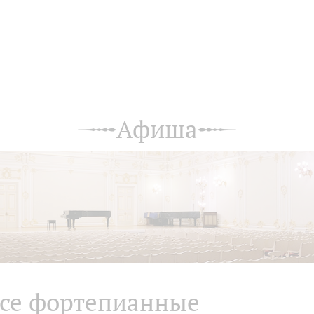
Афиша
се фортепианные