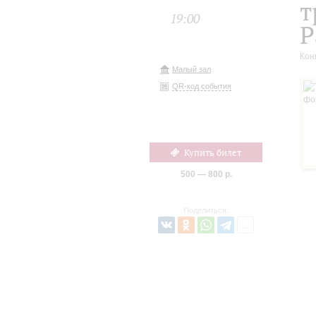
т
19:00
Р
Кон
Малый зал
QR-код события
Купить билет
500 — 800 р.
Поделиться: