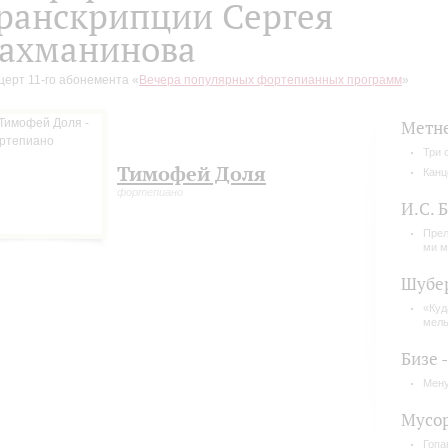
ранскрипции Сергея
ахманинова
церт 11-го абонемента «
Вечера популярных фортепианных программ
»
Метн
Три 
Тимофей Доля
Канц
фортепиано
И.С. 
Прел
ми м
Шубер
«Куд
мель
Бизе 
Мену
Мусор
Гопа