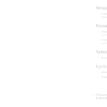
Менде
Скер
ночь
Рахм
«Мар
(авт
«Сир
(авт
Чайко
Колы
Крейс
«Мук
«Рад
Продолж
2 часа 