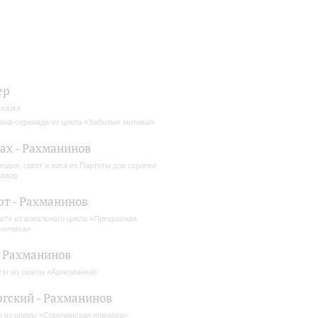
ер
сказки
она-серенада из цикла «Забытые мотивы»
Бах - Рахманинов
юдия, гавот и жига из Партиты для скрипки
ажор
т - Рахманинов
а?» из вокального цикла «Прекрасная
ничиха»
- Рахманинов
эт из сюиты «Арлезианка»
гский - Рахманинов
к из оперы «Сорочинская ярмарка»