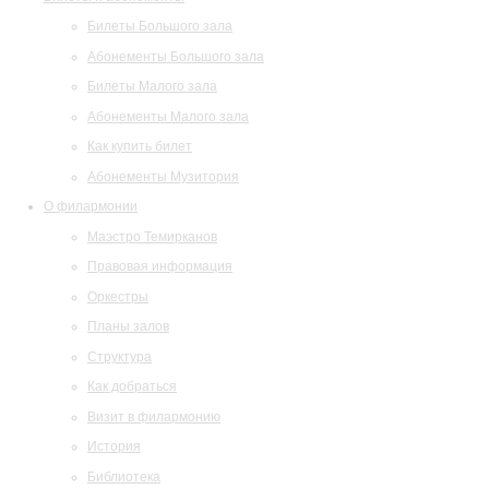
Билеты Большого зала
Абонементы Большого зала
Билеты Малого зала
Абонементы Малого зала
Как купить билет
Абонементы Музитория
О филармонии
Маэстро Темирканов
Правовая информация
Оркестры
Планы залов
Структура
Как добраться
Визит в филармонию
История
Библиотека