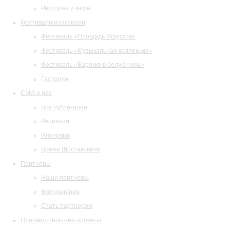
Ресторан и кафе
Фестивали и гастроли
Фестиваль «Площадь Искусств»
Фестиваль «Музыкальная коллекция»
Фестиваль «Барокко в белую ночь»
Гастроли
СМИ о нас
Все публикации
Рецензии
Интервью
Время Шостаковича
Партнеры
Наши партнеры
Фотогалерея
Стать партнером
Просветительские проекты