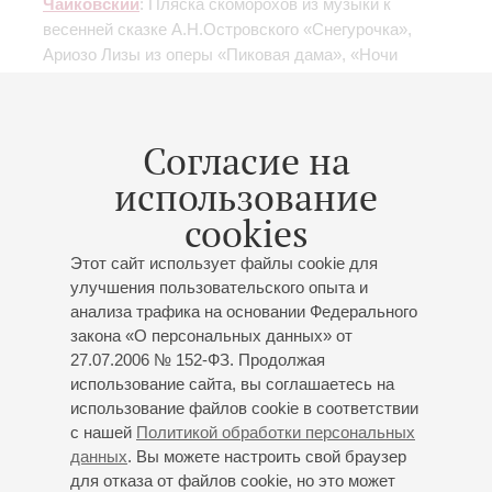
Чайковский
: Пляска скоморохов из музыки к
весенней сказке А.Н.Островского «Снегурочка»,
Ариозо Лизы из оперы «Пиковая дама», «Ночи
безумные»;
Глинка
: Каватина Людмилы из оперы
«Руслан и Людмила»;
Алябьев
: «Соловей»;
Бизе
:
Хабанера из оперы «Кармен»;
Щедрин
: Частушки
Согласие на
Варвары из оперы «Не только любовь»;
Даргомыжский
: Песня Лауры из оперы «Каменный
использование
гость»;
Рубинштейн
: «Ночь»;
Россини
: Каватина
cookies
Фигаро из оперы «Севильский цирюльник»;
Куртис
:
«Не плачь!» (“Tu, ca nun chiagne!");
Бородин
: Ария
Этот сайт использует файлы cookie для
хана Кончака из оперы «Князь Игорь»;
Гуно
:
улучшения пользовательского опыта и
Куплеты Мефистофеля из оперы «Фауст»;
анализа трафика на основании Федерального
Рахманинов
: «Я жду тебя», Романс молодого
закона «О персональных данных» от
цыгана из оперы «Алеко»;
Варламов
: «Что мне жить
27.07.2006 № 152-ФЗ. Продолжая
и тужить...»;
Аренский
: Песня певца за сценой из
использование сайта, вы соглашаетесь на
оперы «Рафаэль»;
Лара
: «Гранада»;
Русские
использование файлов cookie в соответствии
с нашей
Политикой обработки персональных
народные песни
: «Травушка-муравушка», «Из-за
данных
. Вы можете настроить свой браузер
острова на стрежень», «Вдоль по Питерской»,
для отказа от файлов cookie, но это может
«Вдоль по улице метелица метет»