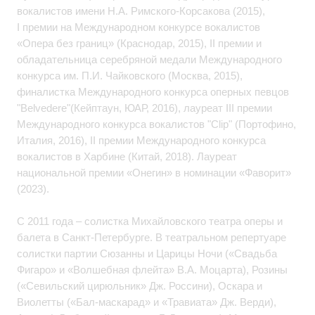
вокалистов имени Н.А. Римского-Корсакова (2015),
I премии на Международном конкурсе вокалистов
«Опера без границ» (Краснодар, 2015), II премии и
обладательница серебряной медали Международного
конкурса им. П.И. Чайковского (Москва, 2015),
финалистка Международного конкурса оперных певцов
"Belvedere"(Кейптаун, ЮАР, 2016), лауреат III премии
Международного конкурса вокалистов "Clip" (Портофино,
Италия, 2016), II премии Международного конкурса
вокалистов в Харбине (Китай, 2018). Лауреат
национальной премии «Онегин» в номинации «Фаворит»
(2023).
С 2011 года – солистка Михайловского театра оперы и
балета в Санкт-Петербурге. В театральном репертуаре
солистки партии Сюзанны и Царицы Ночи («Свадьба
Фигаро» и «Волшебная флейта» В.А. Моцарта), Розины
(«Севильский цирюльник» Дж. Россини), Оскара и
Виолетты («Бал-маскарад» и «Травиата» Дж. Верди),