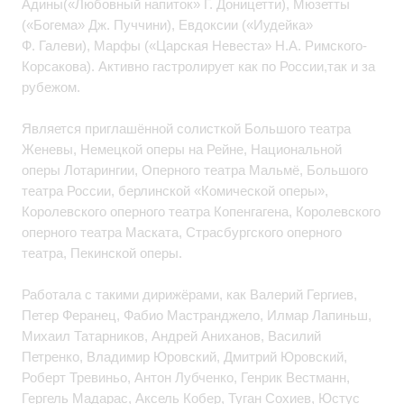
Адины(«Любовный напиток» Г. Доницетти), Мюзетты
(«Богема» Дж. Пуччини), Евдоксии («Иудейка»
Ф. Галеви), Марфы («Царская Невеста» Н.А. Римского-
Корсакова). Активно гастролирует как по России,так и за
рубежом.
Является приглашённой солисткой Большого театра
Женевы, Немецкой оперы на Рейне, Национальной
оперы Лотарингии, Оперного театра Мальмё, Большого
театра России, берлинской «Комической оперы»,
Королевского оперного театра Копенгагена, Королевского
оперного театра Маската, Страсбургского оперного
театра, Пекинской оперы.
Работала с такими дирижёрами, как Валерий Гергиев,
Петер Феранец, Фабио Мастранджело, Илмар Лапиньш,
Михаил Татарников, Андрей Аниханов, Василий
Петренко, Владимир Юровский, Дмитрий Юровский,
Роберт Тревиньо, Антон Лубченко, Генрик Вестманн,
Гергель Мадарас, Аксель Кобер, Туган Сохиев, Юстус