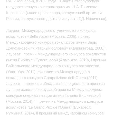
Р.А. Иксановой), в 2012 году – Санкт-Петербургскую
государственную консерваторию им. Н.А. Римского-
Корсакова (класс профессора, заслуженной артистки
России, заслуженного деятеля искусств Т.Д. Новиченко).
Лауреат Международного студенческого конкурса
вокалистов «Bella voce» (Москва, 2006), призер
Международного конкурса вокалистов имени Зары
Долухановой «Янтарный соловей» (Калининград, 2008),
лауреат I премии Международного конкурса вокалистов
имени Бибигуль Тулегеновой (Алма-Ата, 2010), I премии
Байкальского международного конкурса вокалистов
(Улан-Удэ, 2011), финалистка Международкого
вокального конкурса Competizione dell' Opera (2011),
лауреат III премии и обладатель специального приза за
лучшее исполнение русской арии на Международном
конкурсе оперных певцов имени Галины Вишневской
(Москва, 2014), II премии на Международном конкурсе
вокалистов "Le Grand Prix de l’Opera" (Бухарест,
Румыния, 2014), II премии на международном конкурсе