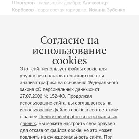
Шавгуров
- калмыцкая домбра;
Александр
Корбаков
- саратовская гармошка;
Иоанна Зубенко
- башкирский курай;
Альберт Хатмуллин
- баян;
Олена Уугай
- якутский хомус/варган
Дитель - Шейнкман
: «Коробейники»;
Катаев
: Пьеса
Согласие на
для калмыцкой домбры, Концерт для калмыцкой
домбры с оркестром;
Калинин
: Концертная
использование
фантазия на тему русской народной песни
cookies
«Калинка»;
Тихонов
: Две мелодии Северной Осетии;
Шаханов
: Баллада, «Сивка-бурка», концерт для
Этот сайт использует файлы cookie для
гуслей с оркестром (II и III части);
Юлдашев
: «Хан
улучшения пользовательского опыта и
Кызы», «Легенда о журавлях»;
Лямкин
: Парафраз
анализа трафика на основании Федерального
на цыганские темы;
Абакшонок
: «Расставание в
закона «О персональных данных» от
7.40»;
Валеев
: «Неугасимое вдохновение»;
Гридин
:
27.07.2006 № 152-ФЗ. Продолжая
«Утушка луговая», Казачья песня «Любо, братцы,
использование сайта, вы соглашаетесь на
любо»;
Донская казачья песня «Ой, при лужку,
использование файлов cookie в соответствии
с нашей
Политикой обработки персональных
при лужке»
;
Уугай
: «Восход солнца в сердце»;
данных
. Вы можете настроить свой браузер
Песнь Благословления
;
Фантазия на тему
для отказа от файлов cookie, но это может
русской народной песни «Барыня»
повлиять на функциональность сайта. При
Организаторы:
Фонд поддержки и развития