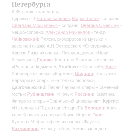
Петербурга
К 35-летию коллектива
Дирижёр -
Дмитрий Калинин
;
Мария Литке
- сопрано;
Светлана Москаленко
- сопрано;
Цветана Омельчук
-
меццо-сопрано;
Александр Михайлов
- тенор
Чайковский
: Пляска скоморохов из музыки к
весенней сказке А.Н.Островского «Снегурочка»,
Ариозо Лизы из оперы «Пиковая дама», «Ночи
безумные»;
Глинка
: Каватина Людмилы из оперы
«Руслан и Людмила»;
Алябьев
: «Соловей»;
Бизе
:
Хабанера из оперы «Кармен»;
Щедрин
: Частушки
Варвары из оперы «Не только любовь»;
Даргомыжский
: Песня Лауры из оперы «Каменный
гость»;
Рубинштейн
: «Ночь»;
Россини
: Каватина
Фигаро из оперы «Севильский цирюльник»;
Куртис
:
«Не плачь!» (“Tu, ca nun chiagne!");
Бородин
: Ария
хана Кончака из оперы «Князь Игорь»;
Гуно
:
Куплеты Мефистофеля из оперы «Фауст»;
Рахманинов
: «Я жду тебя», Романс молодого