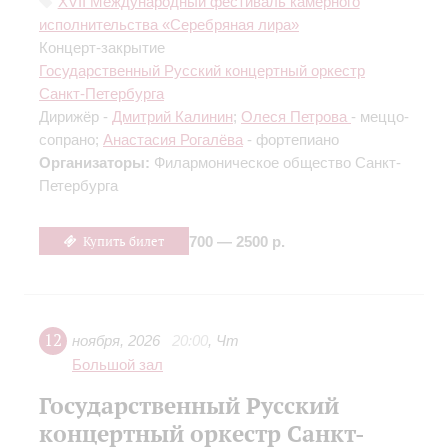
XVII Международный фестиваль камерного
исполнительства «Серебряная лира»
Концерт-закрытие
Государственный Русский концертный оркестр
Санкт-Петербурга
Дирижёр -
Дмитрий Калинин
;
Олеся Петрова
- меццо-
сопрано;
Анастасия Рогалёва
- фортепиано
Организаторы:
Филармоническое общество Санкт-
Петербурга
Купить билет
700 — 2500 р.
12
ноября
,
2026
20:00
,
Чт
Большой зал
Государственный Русский
концертный оркестр Санкт-