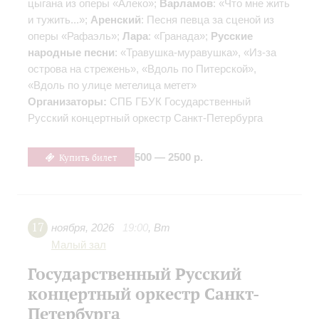
цыгана из оперы «Алеко»;
Варламов
: «Что мне жить
и тужить...»;
Аренский
: Песня певца за сценой из
оперы «Рафаэль»;
Лара
: «Гранада»;
Русские
народные песни
: «Травушка-муравушка», «Из-за
острова на стрежень», «Вдоль по Питерской»,
«Вдоль по улице метелица метет»
Организаторы:
СПБ ГБУК Государственный
Русский концертный оркестр Санкт-Петербурга
Купить билет
500 — 2500 р.
17
ноября
,
2026
19:00
,
Вт
Малый зал
Государственный Русский
концертный оркестр Санкт-
Петербурга