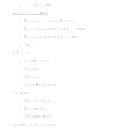
Ресторан и кафе
Фестивали и гастроли
Фестиваль «Площадь Искусств»
Фестиваль «Музыкальная коллекция»
Фестиваль «Барокко в белую ночь»
Гастроли
СМИ о нас
Все публикации
Рецензии
Интервью
Время Шостаковича
Партнеры
Наши партнеры
Фотогалерея
Стать партнером
Просветительские проекты