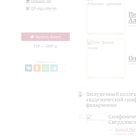
Большой зал
QR-код события
Н
Ал
дир
Купить билет
750 — 1800 р.
Ол
Поделиться:
тен
Заслуженный коллек
академический симф
филармонии
Симфониче
Свердловс
Андрей Пет
хормейстер