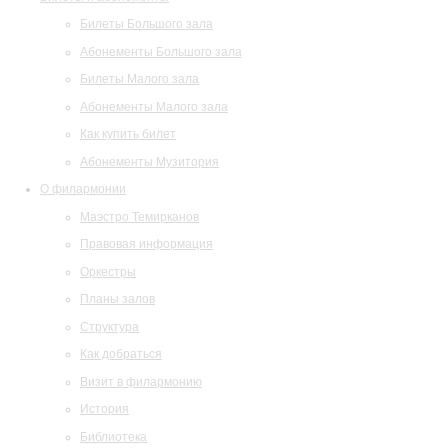
Билеты Большого зала
Абонементы Большого зала
Билеты Малого зала
Абонементы Малого зала
Как купить билет
Абонементы Музитория
О филармонии
Маэстро Темирканов
Правовая информация
Оркестры
Планы залов
Структура
Как добраться
Визит в филармонию
История
Библиотека