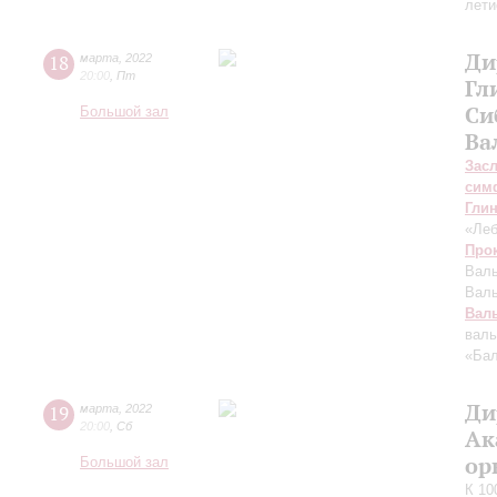
лети
Ди
18
марта
,
2022
20:00
,
Пт
Гл
Си
Большой зал
Ва
Зас
сим
Гли
«Леб
Про
Валь
Валь
Вал
вал
«Ба
Ди
19
марта
,
2022
20:00
,
Сб
Ак
ор
Большой зал
К 10