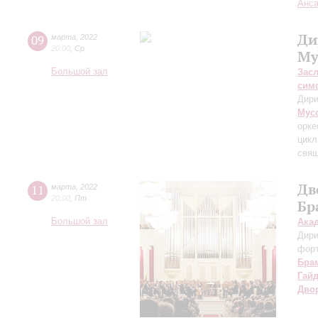
Анса
Ди
09
марта
,
2022
20:00
,
Ср
Му
Большой зал
Зас
сим
Дири
Мус
орке
цикл
свя
Дв
11
марта
,
2022
20:00
,
Пт
Бр
Большой зал
Ака
Дири
форт
Бра
Гай
Дво