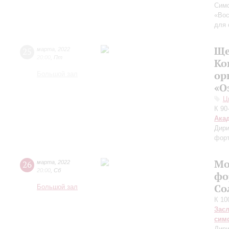
Симф
«Вос
для 
Ще
25
марта
,
2022
20:00
,
Пт
Ко
ор
Большой зал
«О
Ц
К 90
Ака
Дири
фор
Мо
26
марта
,
2022
20:00
,
Сб
фо
Со
Большой зал
К 10
Зас
сим
Дири