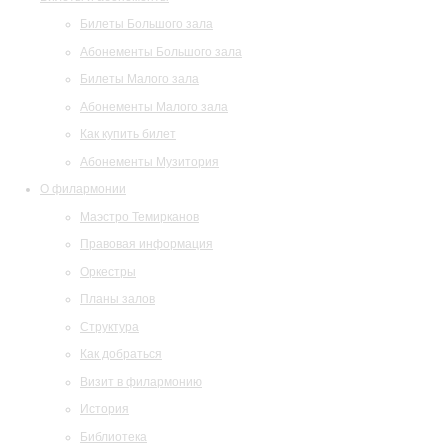
Билеты Большого зала
Абонементы Большого зала
Билеты Малого зала
Абонементы Малого зала
Как купить билет
Абонементы Музитория
О филармонии
Маэстро Темирканов
Правовая информация
Оркестры
Планы залов
Структура
Как добраться
Визит в филармонию
История
Библиотека