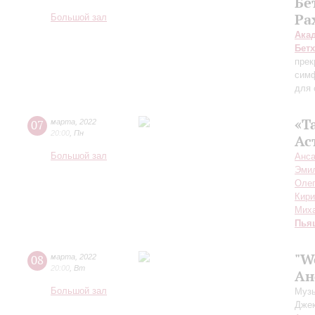
Бе
Ра
Большой зал
Ака
Бет
прек
симф
для 
«Т
07
марта
,
2022
20:00
,
Пн
Ас
Большой зал
Анса
Эми
Олег
Кири
Мих
Пья
"W
08
марта
,
2022
20:00
,
Вт
Ан
Большой зал
Музы
Джек