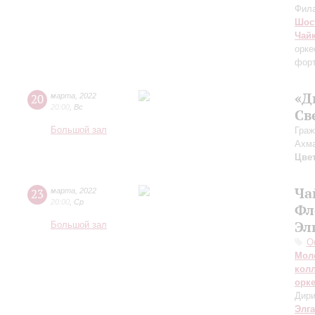
Фил
Шос
Чай
орке
форт
«Д
20
марта
,
2022
20:00
,
Вс
Св
Большой зал
Граж
Ахм
Цве
Ча
23
марта
,
2022
20:00
,
Ср
Фл
Эл
Большой зал
О
Мол
кол
орк
Дири
Элг