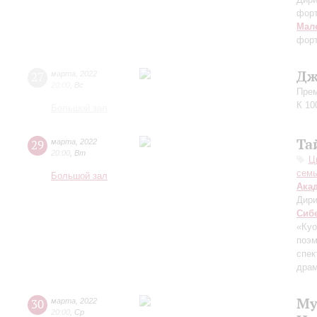
фор
Мал
форт
Дж
27
марта
,
2022
20:00
,
Вс
Прем
К 10
Большой зал
Та
29
марта
,
2022
20:00
,
Вт
Ц
сем
Большой зал
Ака
Дири
Сиб
«Куо
поэ
спек
драм
Му
30
марта
,
2022
20:00
,
Ср