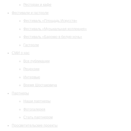
Ресторан и кафе
Фестивали и гастроли
Фестиваль «Площадь Искусств»
Фестиваль «Музыкальная коллекция»
Фестиваль «Барокко в белую ночь»
Гастроли
СМИ о нас
Все публикации
Рецензии
Интервью
Время Шостаковича
Партнеры
Наши партнеры
Фотогалерея
Стать партнером
Просветительские проекты