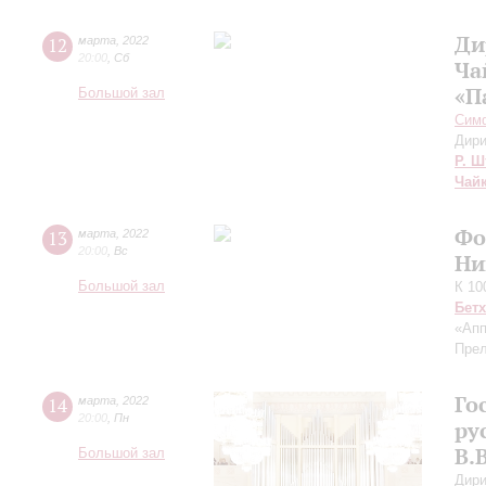
Ди
12
марта
,
2022
20:00
,
Сб
Ча
«П
Большой зал
Симф
Дири
Р. Ш
Чай
Фо
13
марта
,
2022
20:00
,
Вс
Ни
Большой зал
К 10
Бет
«Апп
Прел
Го
14
марта
,
2022
20:00
,
Пн
ру
В.
Большой зал
Дири