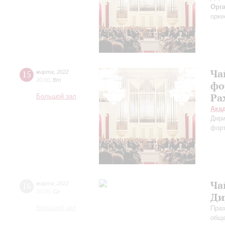
Орг
орке
Ча
15
марта
,
2022
20:00
,
Вт
фо
Ра
Большой зал
Ака
Дири
фор
Ча
16
марта
,
2022
20:00
,
Ср
Ди
Большой зал
Праз
обще