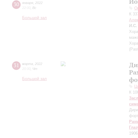
Ио
30
января
,
2022
22:00
,
Вс
О
К 33
Большой зал
Алек
И.С.
Хора
мажо
Хора
(Pas
Ди
31
марта
,
2022
20:00
,
Чт
Ра
фо
Большой зал
Ц
К 10
Зас
сим
Дири
фор
Рах
Глаз
1906