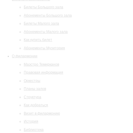
Билеты Большого зала
Абонементы Большого зала
Билеты Малого зала
Абонементы Малого зала
Как купить билет
Абонементы Музитория
О филармонии
Маэстро Темирканов
Правовая информация
Оркестры
Планы залов
Структура
Как добраться
Визит в филармонию
История
Библиотека