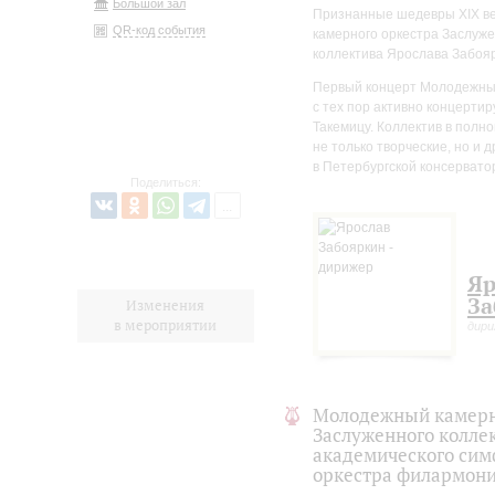
Большой зал
Признанные шедевры XIX ве
QR-код события
камерного оркестра Заслуже
коллектива Ярослава Забоя
Первый концерт Молодежный 
с тех пор активно концерти
Такемицу. Коллектив в полн
не только творческие, но и 
в Петербургской консервато
Поделиться:
Яр
За
Изменения
в мероприятии
дир
Молодежный камерн
Заслуженного колле
академического сим
оркестра филармон