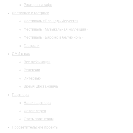
Ресторан и кафе
Фестивали и гастроли
Фестиваль «Площадь Искусств»
Фестиваль «Музыкальная коллекция»
Фестиваль «Барокко в белую ночь»
Гастроли
СМИ о нас
Все публикации
Рецензии
Интервью
Время Шостаковича
Партнеры
Наши партнеры
Фотогалерея
Стать партнером
Просветительские проекты