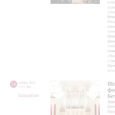
клар
дуд
сопр
Вив
Конц
стих
соли
Шле
Шна
medi
пла
«Ма
с ор
Орг
куль
Шо
16
ноября
,
2021
20:00
,
Вт
фо
Бе
Большой зал
Ака
Дири
Мнд