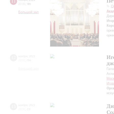
Пе
11
20:00
,
Чт
О
Ака
Большой зал
Дири
Игор
Кор
орке
орке
Иг
12
ноября
,
2021
20:00
,
Пт
дж
Большой зал
Гала
Acro
Моск
Игор
Орг
иску
Ди
13
ноября
,
2021
20:00
,
Сб
Со