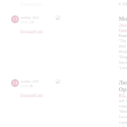
Большой зал
К 10
Mo
13
ноября
,
2021
20:00
,
Сб
Jazz
Кири
Большой зал
Кер
“The
Well
Rhyt
“Rha
Nece
“Love
Лю
14
ноября
,
2021
20:00
,
Вс
Ор
Большой зал
И.С.
auf,
хора
"Mei
Госп
хора