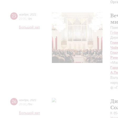
Орг
Ве
25
ноября
,
2021
20:00
,
Чт
ми
Большой зал
Памя
Губе
Дири
Гли
Чай
Глаз
Рим
«Мас
Гав
А.П
Валь
наро
ф «Г
Ди
26
ноября
,
2021
20:00
,
Пт
Со
Большой зал
К 85