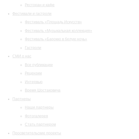
Ресторан и кафе
Фестивали и гастроли
Фестиваль «Площадь Искусств»
Фестиваль «Музыкальная коллекция»
Фестиваль «Барокко в белую ночь»
Гастроли
СМИ о нас
Все публикации
Рецензии
Интервью
Время Шостаковича
Партнеры
Наши партнеры
Фотогалерея
Стать партнером
Просветительские проекты