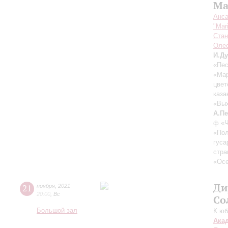
Ma
Анса
"Mar
Стан
Оле
И.Д
«Пес
«Мар
цвет
каза
«Вых
А.П
ф «Ч
«Пол
гуса
стра
«Осе
Ди
21
ноября
,
2021
20:00
,
Вс
Со
Большой зал
К юб
Ака