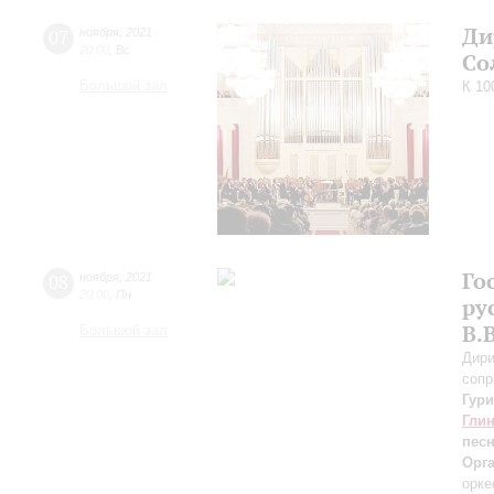
Ди
07
ноября
,
2021
20:00
,
Вс
Со
Большой зал
К 10
Го
08
ноября
,
2021
20:00
,
Пн
ру
В.
Большой зал
Дири
сопр
Гур
Гли
пес
Орг
орке