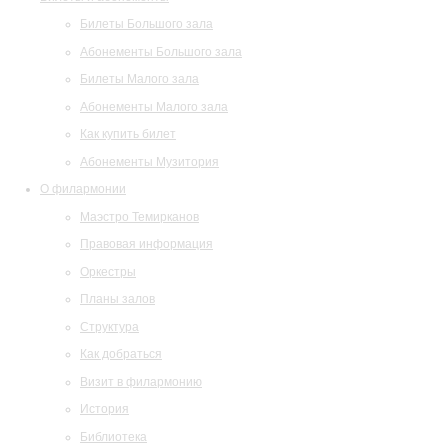
Билеты Большого зала
Абонементы Большого зала
Билеты Малого зала
Абонементы Малого зала
Как купить билет
Абонементы Музитория
О филармонии
Маэстро Темирканов
Правовая информация
Оркестры
Планы залов
Структура
Как добраться
Визит в филармонию
История
Библиотека