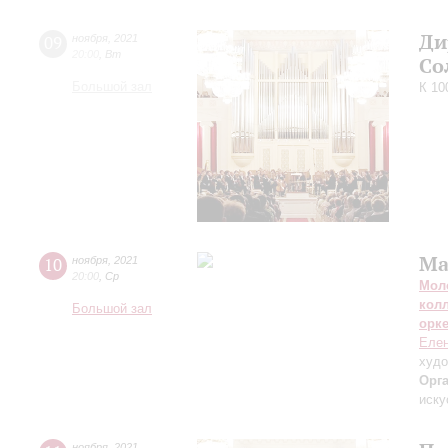
Ди
09
ноября
,
2021
20:00
,
Вт
Со
Большой зал
К 10
Ма
10
ноября
,
2021
20:00
,
Ср
Мол
кол
Большой зал
орк
Елен
худо
Орг
иску
ноября
,
2021