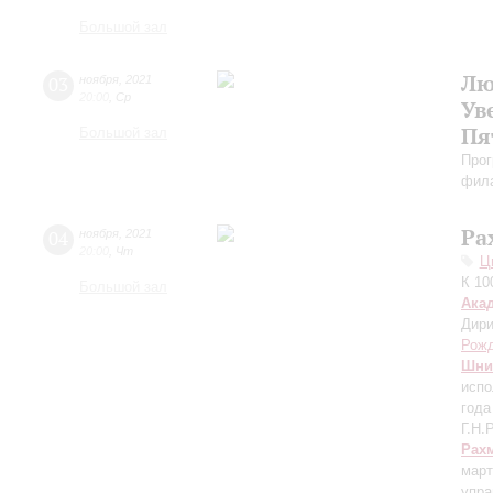
Большой зал
Лю
03
ноября
,
2021
20:00
,
Ср
Ув
Пя
Большой зал
Прог
фила
Ра
04
ноября
,
2021
20:00
,
Чт
Ц
К 10
Большой зал
Ака
Дири
Рожд
Шни
испо
года
Г.Н.
Рах
март
упра