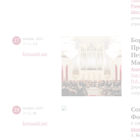
Урал
Рах
Шос
дека
упра
Бо
27
ноября
,
2021
20:00
,
Сб
Пр
Не
Большой зал
Ма
Ака
Хор 
Н.А.
Дири
сопр
Со
28
ноября
,
2021
20:00
,
Вс
Фо
Большой зал
К 10
Шоп
4;
Я