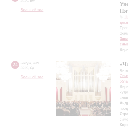
20:00
,
Вт
Ув
Пя
Большой зал
Ц
деся
Прог
фила
Зас
сим
Дири
«Ч
24
ноября
,
2021
20:00
,
Ср
Лите
Симф
Большой зал
обла
Дири
худо
слов
Анд
про
Стр
симф
Корс