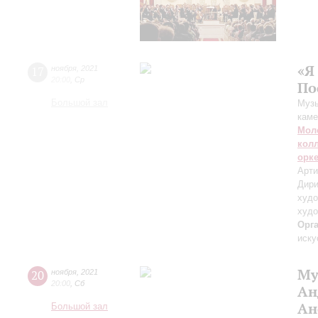
«Я
17
ноября
,
2021
20:00
,
Ср
По
Большой зал
Музы
каме
Мол
кол
орк
Арти
Дири
худо
худо
Орг
иску
Му
20
ноября
,
2021
20:00
,
Сб
Ан
Ан
Большой зал