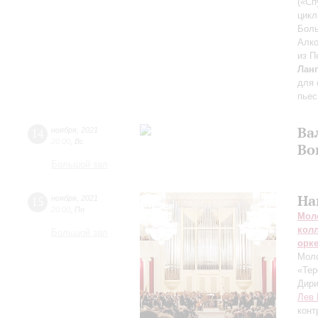
(«Сп
цикл
Боль
Алко
из П
Лан
для 
пьес
Ва
14
ноября
,
2021
20:00
,
Вс
Во
Большой зал
На
15
ноября
,
2021
20:00
,
Пн
Мол
кол
Большой зал
орк
Моло
«Тер
Дири
Лев 
конт