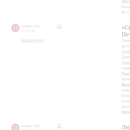
Лис
Конц
№ 4
«С
22
ноября
,
2021
20:00
,
Пн
Пе
Большой зал
Закр
фест
Симф
Дири
Паве
скри
Рим
Шем»
Вен
темы
Конц
Конц
(пос
Орг
Лю
23
ноября
,
2021