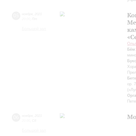
Ко
05
ноября
,
2021
20:00
,
Пт
Ме
ка
Большой зал
«С
Оль
Бём
мино
Букс
Хора
Прел
Бет
op. 
(«Лу
Орг
Пете
Mo
06
ноября
,
2021
20:00
,
Сб
Большой зал