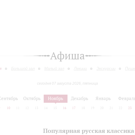
Афиша
я
Большой зал
Малый зал
Лекции
Экскурсии
Пушк
сегодня 07 августа 2026, пятница
Сентябрь
Октябрь
Ноябрь
Декабрь
Январь
Феврал
9
10
11
12
13
14
15
16
17
18
19
20
21
22
23
Популярная русская классика