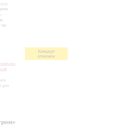
идов
,
роте
;
-
а
;
т по
Концерт
отменен
тербурга
ксей
ати
6 для
тром»