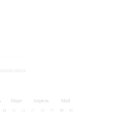
инская карта
ь
Март
Апрель
Май
24
25
26
27
28
29
30
31