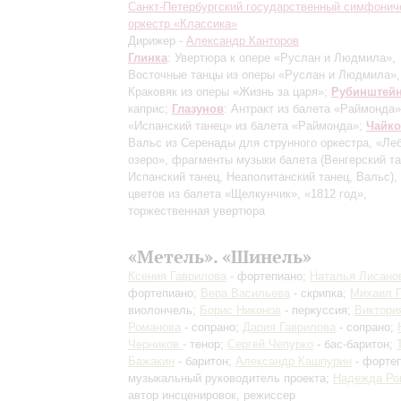
Санкт-Петербургский государственный симфонич
оркестр «Классика»
Дирижер -
Александр Канторов
Глинка
: Увертюра к опере «Руслан и Людмила»,
Восточные танцы из оперы «Руслан и Людмила»,
Краковяк из оперы «Жизнь за царя»;
Рубинштей
каприс;
Глазунов
: Антракт из балета «Раймонда»
«Испанский танец» из балета «Раймонда»;
Чайко
Вальс из Серенады для струнного оркестра, «Ле
озеро», фрагменты музыки балета
(Венгерский та
Испанский танец, Неаполитанский танец, Вальс)
,
цветов из балета «Щелкунчик», «1812 год»,
торжественная увертюра
«Метель». «Шинель»
Ксения Гаврилова
- фортепиано;
Наталья Лисано
фортепиано;
Вера Васильева
- скрипка;
Михаил Г
виолончель;
Борис Никонов
- перкуссия;
Виктори
Романова
- сопрано;
Дария Гаврилова
- сопрано;
Черников
- тенор;
Сергей Чепурко
- бас-баритон;
Бажакин
- баритон;
Александр Кашпурин
- фортеп
музыкальный руководитель проекта;
Надежда Ро
автор инсценировок, режиссер