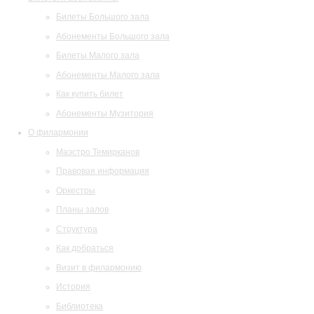
Билеты Большого зала
Абонементы Большого зала
Билеты Малого зала
Абонементы Малого зала
Как купить билет
Абонементы Музитория
О филармонии
Маэстро Темирканов
Правовая информация
Оркестры
Планы залов
Структура
Как добраться
Визит в филармонию
История
Библиотека