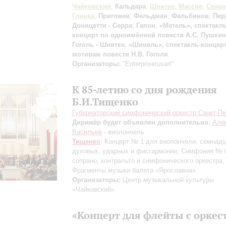
Чайковский
,
Кальдара
,
Шнитке
,
Массне
,
Свир
Глинка
;
Пригожев
;
Фельдман
;
Фальбинов
;
Пер
Доницетти - Серра
;
Гапон
;
«Метель», спектакль
концерт по одноимённой повести А.С. Пушкин
Гоголь - Шнитке. «Шинель», спектакль-концер
мотивам повести Н.В. Гоголя
Организаторы:
"Enterpriserusart"
К 85-летию со дня рождения
Б.И.Тищенко
Губернаторский симфонический оркестр Санкт-Пе
Дирижёр будет объявлен дополнительно
;
Але
Васильев
- виолончель
Тищенко
: Концерт № 1 для виолончели, семнадц
духовых, ударных и фисгармонии, Симфония № 
сопрано, контральто и симфонического оркестра,
Фрагменты музыки балета «Ярославна»
Организаторы:
Центр музыкальной культуры
«Чайковский»
«Концерт для флейты с оркес