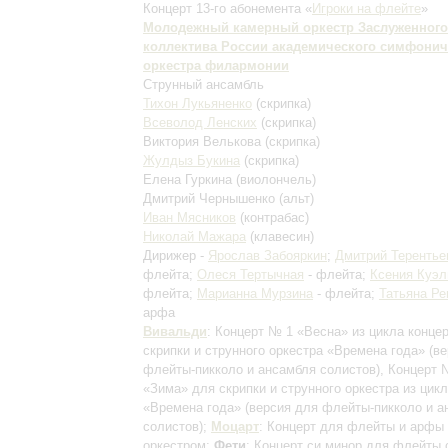
Концерт 13-го абонемента «
Игроки на флейте
»
Молодежный камерный оркестр Заслуженного
коллектива России академического симфонич
оркестра филармонии
Струнный ансамбль
Тихон Лукьяненко
(скрипка)
Всеволод Ленских
(скрипка)
Виктория Велькова
(скрипка)
Жулдыз Букина
(скрипка)
Елена Гуркина
(виолончель)
Дмитрий Чернышенко
(альт)
Иван Мясников
(контрабас)
Николай Мажара
(клавесин)
Дирижер -
Ярослав Забояркин
;
Дмитрий Терентье
флейта;
Олеся Тертычная
- флейта;
Ксения Куэл
флейта;
Марианна Мурзина
- флейта;
Татьяна Ре
арфа
Вивальди
: Концерт № 1 «Весна» из цикла конце
скрипки и струнного оркестра «Времена года»
(в
флейты-пикколо и ансамбля солистов)
, Концерт 
«Зима» для скрипки и струнного оркестра из цик
«Времена года»
(версия для флейты-пикколо и а
солистов)
;
Моцарт
: Концерт для флейты и арфы
оркестром;
Фети
: Концерт си минор для флейты 