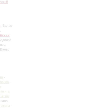
еский
н
: Вальс-
,
вский
:
бединое
нец,
 Вальс
ва
-
ранов
-
я
Никита
Тигрий
иано,
гожина
-