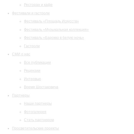
Ресторан и кафе
Фестивали и гастроли
Фестиваль «Площадь Искусств»
Фестиваль «Музыкальная коллекция»
Фестиваль «Барокко в белую ночь»
Гастроли
СМИ о нас
Все публикации
Рецензии
Интервью
Время Шостаковича
Партнеры
Наши партнеры
Фотогалерея
Стать партнером
Просветительские проекты