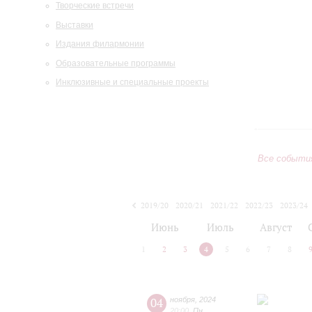
Творческие встречи
Выставки
Издания филармонии
Образовательные программы
Инклюзивные и специальные проекты
Все событи
2019/20
2020/21
2021/22
2022/23
2023/24
2024/25
2025/26
2026/27
Июнь
Июль
Август
1
2
3
4
5
6
7
8
04
ноября
,
2024
20:00
,
Пн