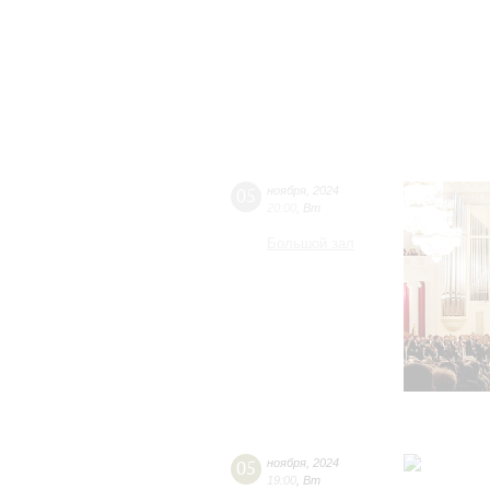
05
ноября
,
2024
20:00
,
Вт
Большой зал
05
ноября
,
2024
19:00
,
Вт