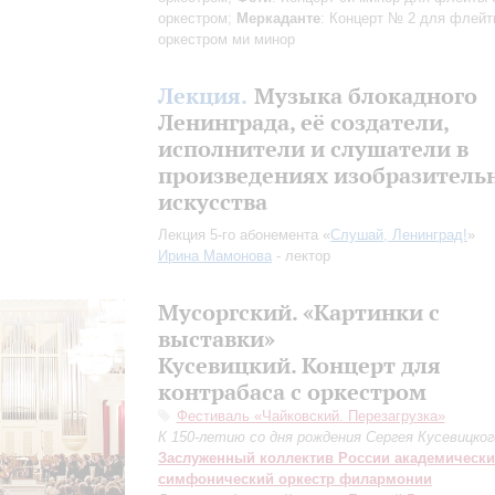
оркестром;
Меркаданте
: Концерт № 2 для флейт
оркестром ми минор
Лекция.
Музыка блокадного
Ленинграда, её создатели,
исполнители и слушатели в
произведениях изобразитель
искусства
Лекция 5-го абонемента «
Слушай, Ленинград!
»
Ирина Мамонова
- лектор
Мусоргский. «Картинки с
выставки»
Кусевицкий. Концерт для
контрабаса с оркестром
Фестиваль «Чайковский. Перезагрузка»
К 150-летию со дня рождения Сергея Кусевицког
Заслуженный коллектив России академическ
симфонический оркестр филармонии