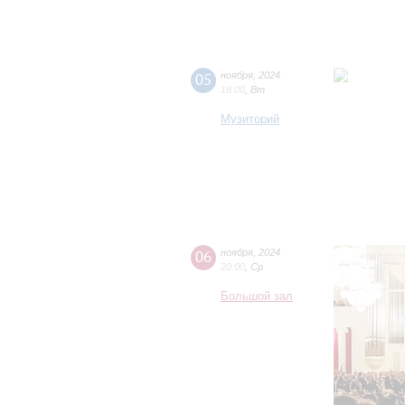
05
ноября
,
2024
18:00
,
Вт
Музиторий
06
ноября
,
2024
20:00
,
Ср
Большой зал