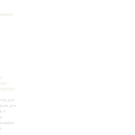
еского
в
-
ьяр
-
пникова
-
ртов для
ерсия для
№ 4
ла
нсамбля
 с
с