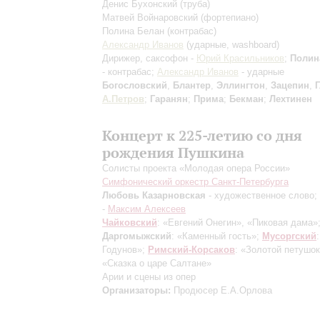
Денис Бухонский
(труба)
Матвей Войнаровский
(фортепиано)
Полина Белан
(контрабас)
Александр Иванов
(ударные, washboard)
Дирижер, саксофон -
Юрий Красильников
;
Полин
- контрабас;
Александр Иванов
- ударные
Богословский
,
Блантер
,
Эллингтон
,
Зацепин
,
А.Петров
;
Гаранян
;
Прима
;
Бекман
;
Лехтинен
Концерт к 225-летию со дня
рождения Пушкина
Солисты проекта «Молодая опера России»
Симфонический оркестр Санкт-Петербурга
Любовь Казарновская
- художественное слово;
-
Максим Алексеев
Чайковский
: «Евгений Онегин», «Пиковая дама»
Даргомыжский
: «Каменный гость»;
Мусоргский
Годунов»;
Римский-Корсаков
: «Золотой петушок
«Сказка о царе Салтане»
Арии и сцены из опер
Организаторы:
Продюсер Е.А.Орлова