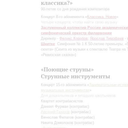
классика?»
90-летие со дня рождения композитора
Концерт 8-го абонемента «
Классика. Новое
»
Четыре концерта, чтобы найти свою музыку
Заслуженный коллектив России академическ
симфонический оркестр филармонии
Дирижёр -
Феликс Коробов
;
Ярослав Тимофеев
- 
Шнитке
: Симфония № 1
К 50-летию премьеры
, «
сюита» (Сюита из музыки к спектаклю Театра на 
«Ревизская сказка»)
«Поющие струны»
Струнные инструменты
Концерт 15-го абонемента «
Занимательные истор
музыкальных инструментах
»
Для дошкольников и младших школьников
Квартет контрабасистов
Даниил Фурман
(контрабас)
Арсений Газизов
(контрабас)
Вячеслав Филатов
(контрабас)
Никита Домолоков
(контрабас)