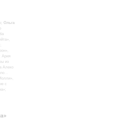
о;
Ольга
о
ба
йта»,
;
рон»,
: Ария
фы из
на Алеко
rano…
Молли»,
ие с
на»;
а»