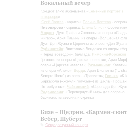
Вокальный вечер
Концерт 14-го абонемента «
Семейный портрет в
интерьере
»
Юрий Лаптев
- баритон;
Полина Лаптева
- сопран
Пивоварова
- скрипка;
Елена Спист
- фортепиан
Моцарт
: Дуэт Графа и Сюзанны из оперы «Свадь
Фигаро», Ария Памины из оперы «Волшебная фле
Дуэт Дон Жуана и Церлины из оперы «Дон Жуан»
Рубинштейн
: Эпиталама Виндекса из оперы «Не
«Перед воеводой», баллада;
Римский-Корсаков
Грязного из оперы «Царская невеста», Ария Мар
оперы «Царская невеста»;
Рахманинов
: Кавати
из оперы «Алеко»;
Верди
: Ария Виолетты ("E st
Sempre libera") из оперы «Травиата»;
Глинка
: «К 
Баркарола («Уснули голубые») из цикла «Прощан
Петербургом»;
Чайковский
: «Серенада Дон Жуа
Радвилович
: «Перевернутый мир» для сопрано,
баритона, клавесина и скрипки
Бизе – Щедрин. «Кармен-сюит
Вебер, Шуберт
Общедоступный концерт