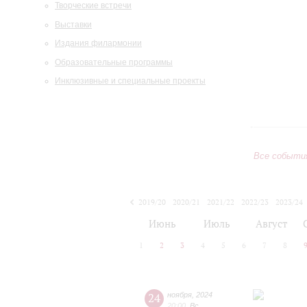
Творческие встречи
Выставки
Издания филармонии
Образовательные программы
Инклюзивные и специальные проекты
Все событи
2019/20
2020/21
2021/22
2022/23
2023/24
2024/25
2025/26
2026/27
Июнь
Июль
Август
1
2
3
4
5
6
7
8
24
ноября
,
2024
20:00
,
Вс