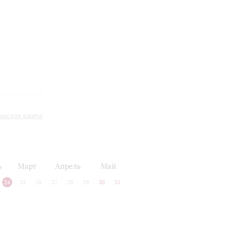
инская карта
ь
Март
Апрель
Май
24
25
26
27
28
29
30
31