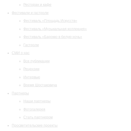
Ресторан и кафе
Фестивали и гастроли
Фестиваль «Площадь Искусств»
Фестиваль «Музыкальная коллекция»
Фестиваль «Барокко в белую ночь»
Гастроли
СМИ о нас
Все публикации
Рецензии
Интервью
Время Шостаковича
Партнеры
Наши партнеры
Фотогалерея
Стать партнером
Просветительские проекты