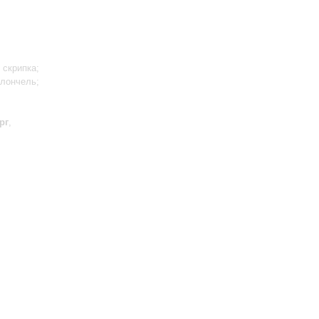
 скрипка;
олончель;
рг
,