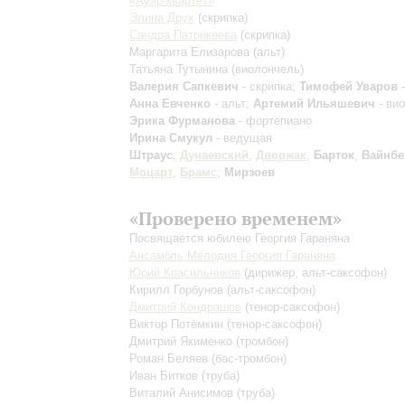
«Ауэр-квартет»
Элина Друх
(скрипка)
Сандра Патрикеева
(скрипка)
Маргарита Елизарова
(альт)
Татьяна Тутынина
(виолончель)
Валерия Сапкевич
- скрипка;
Тимофей Уваров
-
Анна Евченко
- альт;
Артемий Ильяшевич
- ви
Эрика Фурманова
- фортепиано
Ирина Смукул
- ведущая
Штраус
,
Дунаевский
,
Дворжак
,
Барток
,
Вайнбе
Моцарт
,
Брамс
;
Мирзоев
«Проверено временем»
Посвящается юбилею Георгия Гараняна
Ансамбль Мелодия Георгия Гараняна
Юрий Красильников
(дирижер, альт-саксофон)
Кирилл Горбунов
(альт-саксофон)
Дмитрий Кондрашов
(тенор-саксофон)
Виктор Потёмкин
(тенор-саксофон)
Дмитрий Якименко
(тромбон)
Роман Беляев
(бас-тромбон)
Иван Битков
(труба)
Виталий Анисимов
(труба)