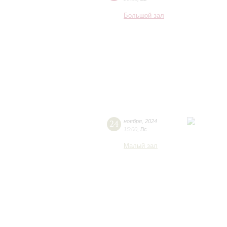
Большой зал
24
ноября
,
2024
15:00
,
Вс
Малый зал