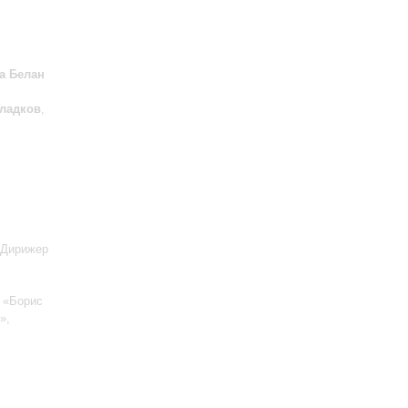
а Белан
Гладков
,
 Дирижер
;
: «Борис
»,