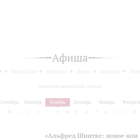
Афиша
я
Большой зал
Малый зал
Лекции
Экскурсии
Пушк
сегодня 08 августа 2026, суббота
Сентябрь
Октябрь
Ноябрь
Декабрь
Январь
Феврал
9
10
11
12
13
14
15
16
17
18
19
20
21
22
23
«Альфред Шнитке: новое или