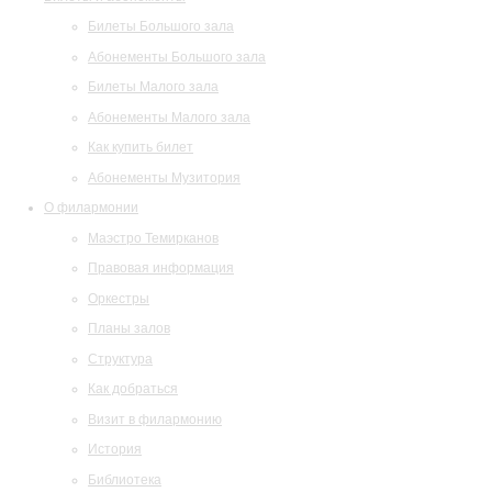
Билеты Большого зала
Абонементы Большого зала
Билеты Малого зала
Абонементы Малого зала
Как купить билет
Абонементы Музитория
О филармонии
Маэстро Темирканов
Правовая информация
Оркестры
Планы залов
Структура
Как добраться
Визит в филармонию
История
Библиотека