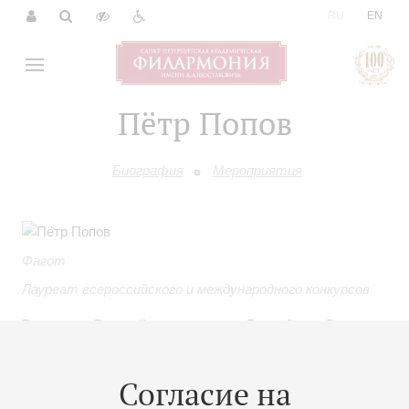
|
RU
EN
Пётр Попов
Биография
Мероприятия
Фагот
Лауреат всероссийского и международного конкурсов
Выпускник Высшей школы музыки Республики Саха
(Якутия) имени В.А. Босикова (класс А.В. Семёнова).
Согласие на
Лауреат регионального и всероссийского конкурсов во
Владивостоке и Волгограде, в 2001 году стал