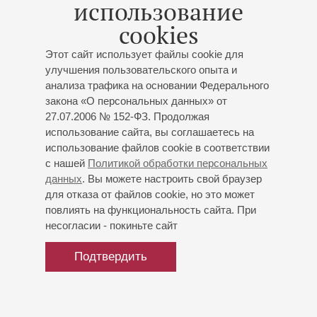
использование
обладателем Гран-при Международного юношеского
cookies
конкурса имени Е.А. Мравинского в Санкт-Петербурге в
составе квинтета деревянных духовых инструментов.
Этот сайт использует файлы cookie для
улучшения пользовательского опыта и
С 2000 года начал профессиональную карьеру в составе
анализа трафика на основании Федерального
оркестра Государственного театра оперы и балета
закона «О персональных данных» от
Республики Саха (Якутия) имени Д.К. Сивцева-Суоруна
27.07.2006 № 152-ФЗ. Продолжая
Омоллоона. В 2012 году был приглашён
использование сайта, вы соглашаетесь на
концертмейстером группы фаготов Симфонического
использование файлов cookie в соответствии
оркестра Государственной филармонии Республики Саха
с нашей
Политикой обработки персональных
данных
. Вы можете настроить свой браузер
(Якутия) имени Г.М. Кривошапко. С 2018 года является
для отказа от файлов cookie, но это может
артистом Симфонического оркестра Михайловского
повлиять на функциональность сайта. При
театра.
несогласии - покиньте сайт
сентябрь 2024
Подтвердить