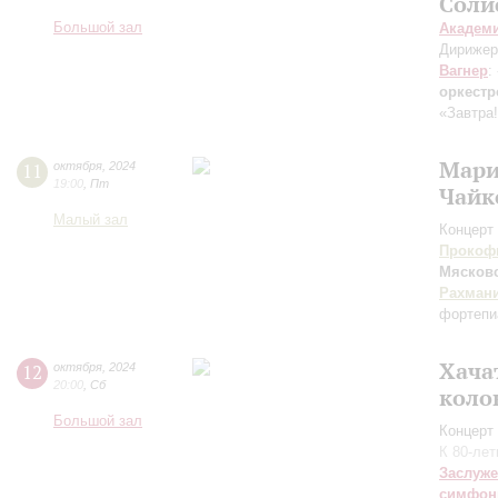
Соли
Большой зал
Академ
Дирижер
Вагнер
:
оркест
«Завтра
Мари
11
октября
,
2024
19:00
,
Пт
Чайк
Малый зал
Концерт 
Прокоф
Мясков
Рахман
фортепи
Хача
12
октября
,
2024
20:00
,
Сб
коло
Большой зал
Концерт 
К 80-ле
Заслуже
симфон