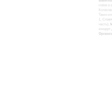
Вавилов
гобоя и
Колесов
Танго-э
1, Слав
часть);
концерт
Организ