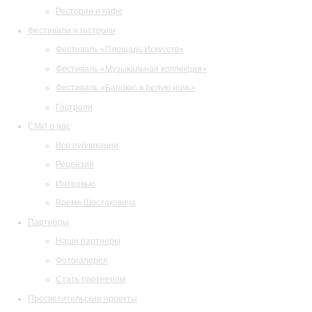
Ресторан и кафе
Фестивали и гастроли
Фестиваль «Площадь Искусств»
Фестиваль «Музыкальная коллекция»
Фестиваль «Барокко в белую ночь»
Гастроли
СМИ о нас
Все публикации
Рецензии
Интервью
Время Шостаковича
Партнеры
Наши партнеры
Фотогалерея
Стать партнером
Просветительские проекты