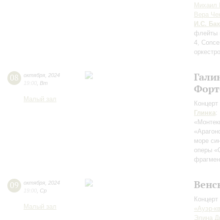
Михаил 
Вера Че
И.С. Бах
флейты 
4, Conce
оркестр
Гали
08
октября
,
2024
19:00
,
Вт
Форт
Малый зал
Концерт 
Глинка
:
«Монтек
«Арагон
море си
оперы «
фрагмен
Венс
09
октября
,
2024
19:00
,
Ср
Концерт 
Малый зал
«Ауэр-к
Элина Д