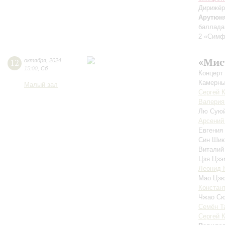
Дирижёр
Арутюн
баллада
2 «Симф
«Мис
12
октября
,
2024
15:00
,
Сб
Концерт
Камерны
Малый зал
Сергей 
Валерия
Лю Сую
Арсений
Евгения
Син Ши
Виталий
Цзя Цз
Леонид 
Мао Цз
Констан
Чжао С
Семён Т
Сергей 