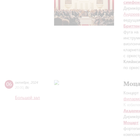
симфон
Дирижёр
Андреев
ведуща
Бриттен
фуга на
инструм
виолонч
кларнет
с оркес
Кляйнси
по орке
Моца
06
октября
,
2024
20:00
,
Вс
Концерт 
Большой зал
филарм
К юбиле
Академ
Дирижёр
Моцарт
фортепи
компози