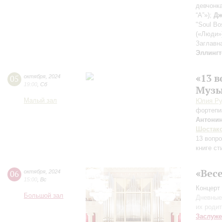
девчонк
“A”»);
Дж
"Soul Bo
(«Люди»
Заглавн
Эллингт
«13 
05
октября
,
2024
19:00
,
Сб
Музы
Малый зал
Юлия Ру
фортепи
Антонин
Шостак
13 вопро
книге ст
«Вес
06
октября
,
2024
15:00
,
Вс
Концерт 
Большой зал
Дневные
их роди
Заслуже