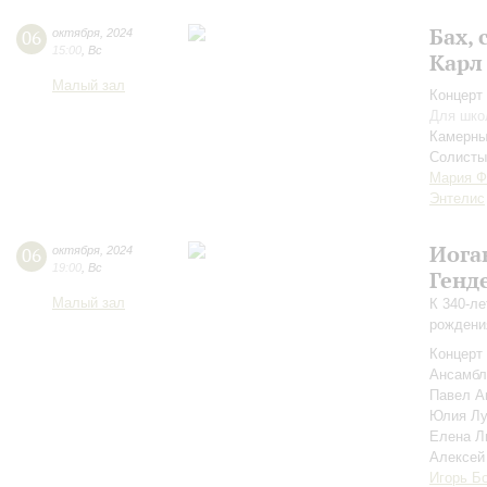
Бах, 
06
октября
,
2024
15:00
,
Вс
Карл
Малый зал
Концерт 
Для шко
Камерны
Солисты
Мария Ф
Энтелис
Иога
06
октября
,
2024
19:00
,
Вс
Генд
Малый зал
К 340-ле
рождени
Концерт 
Ансамбл
Павел А
Юлия Л
Елена Л
Алексей
Игорь Б