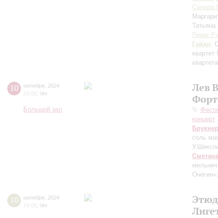
Сандра 
Маргари
Татьяна
Ренат Р
Гайдн
: 
квартет 
квартет
Лев 
10
октября
,
2024
20:00
,
Чт
Форт
Большой зал
Фести
концерт
Брукне
соль ма
У.Шексп
Сметан
мельнич
Онегин»
Этюд
10
октября
,
2024
19:00
,
Чт
Лиге