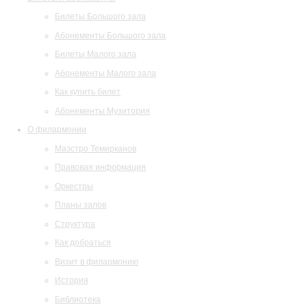
Билеты Большого зала
Абонементы Большого зала
Билеты Малого зала
Абонементы Малого зала
Как купить билет
Абонементы Музитория
О филармонии
Маэстро Темирканов
Правовая информация
Оркестры
Планы залов
Структура
Как добраться
Визит в филармонию
История
Библиотека