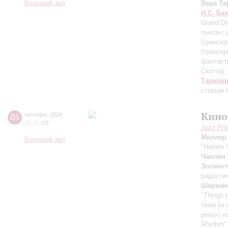
Большой зал
Вера Та
И.С. Бах
Grand Di
пьеса»;
(транскр
(транскр
фантаст
Скотта)
;
Тариве
старым 
Кино
05
октября
,
2024
20:00
,
Сб
Jazz Phi
Миллер
Большой зал
"Harlem 
Чаплин
Эллингт
радости
Шерман
"Things 
тема из 
река») 
Rhythm"