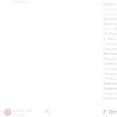
Малый зал
Концерт 
програм
Николай
фортепи
фортепи
Лист
: «
12 «Рев
5, Этюд,
Глазуно
Прокоф
Мессиа
Мажара
«Дебюс
Радвил
чародея
"Tempus 
Алекса
Кориль
этюд» (
Первой 
Р. Шт
11
октября
,
2024
20:00
,
Пт