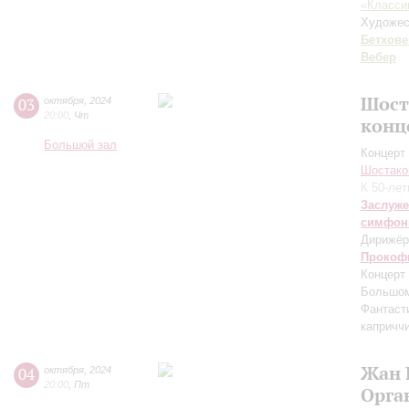
«Класси
Художес
Бетхове
Вебер
Шост
03
октября
,
2024
20:00
,
Чт
конц
Большой зал
Концерт 
Шостако
К 50-ле
Заслуже
симфон
Дирижёр
Прокоф
Концерт
Большом
Фантаст
капричч
Жан 
04
октября
,
2024
20:00
,
Пт
Орга