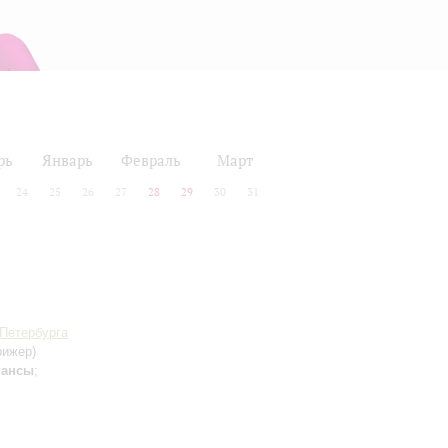
рь
Январь
Февраль
Март
24
25
26
27
28
29
30
31
-Петербурга
рижер)
мансы
;