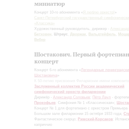
миниатюр
Концерт 10-го абонемента «
Я люблю оркестр!
»
Санкт-Петербургский государственный симфонически
«Классика»
Художественный руководитель, дирижер -
Александр
Бетховен
,
Штраус
,
Дворжак
,
Вальдтейфель
,
Моца
Вебер
Шостакович. Первый фортепиа
концерт
Концерт 6-го абонемента «
Легендарные ленинградск
Шостаковича
»
К 50-летию присвоения Филармонии имени композит
Заслуженный коллектив России академический
симфонический оркестр филармонии
Дирижёр -
Александр Соловьев
;
Пётр Лаул
- фортеп
Прокофьев
: Симфония № 1 «Классическая»;
Шоста
Концерт № 1 для фортепиано с оркестром
Премьера 
Большом зале филармонии 15 октября 1933 года
;
Ст
Фантастическое скерцо;
Римский-Корсаков
: Испанс
каприччио