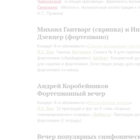
Чайковский
: «Спящая красавица», фрагменты музык
Свиридов
: «Метель», музыкальные иллюстрации к 
А.С. Пушкина
Михаил Гантварг (скрипка) и Ин
Дзекцер (фортепиано)
Концерт 9-го абонемента «
Смычку волшебному посл
И.С. Бах
: Чакона;
Бетховен
: Соната № 9 для скрипки
фортепиано («Крейцерова»);
Шуберт
: Концертный ду
для скрипки и фортепиано, Блестящее рондо для скр
фортепиано си минор
Андрей Коробейников
Фортепианный вечер
Концерт 4-го абонемента «
Фортепианные вечера
»
И.С. Бах
: 12 прелюдий и фуг из II тома «Хорошо
темперированного клавира»;
Дебюсси
: Прелюдии дл
фортепиано (I тетрадь)
Вечер популярных симфоничес