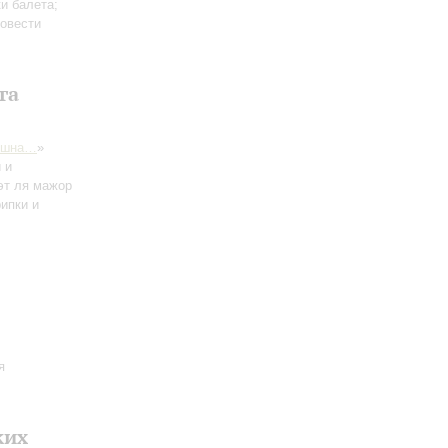
и балета;
повести
га
ушна…
»
 и
эт ля мажор
ипки и
я
ких