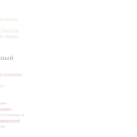
й оркестр
 Канторов
рт
,
Брамс
,
нный
ие премьеры
ора
иано
кович
:
состоялась в
равинский
:
кое