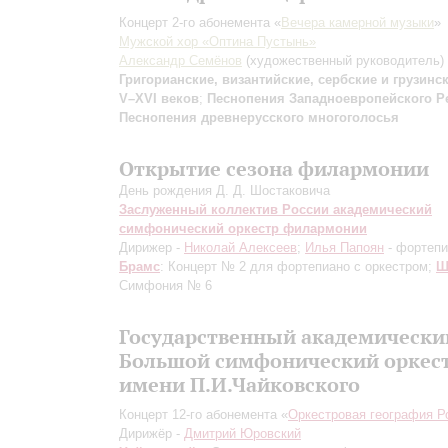
Концерт 2-го абонемента «
Вечера камерной музыки
»
Мужской хор «Оптина Пустынь»
Александр Семёнов
(художественный руководитель)
Григорианские, византийские, сербские и грузинс
V–XVI веков
;
Песнопения Западноевропейского Р
Песнопения древнерусского многоголосья
Открытие сезона филармонии
День рождения Д. Д. Шостаковича
Заслуженный коллектив России академический
симфонический оркестр филармонии
Дирижер -
Николай Алексеев
;
Илья Папоян
- фортепи
Брамс
: Концерт № 2 для фортепиано с оркестром;
Ш
Симфония № 6
Государственный академически
Большой симфонический оркес
имени П.И.Чайковского
Концерт 12-го абонемента «
Оркестровая география Р
Дирижёр -
Дмитрий Юровский