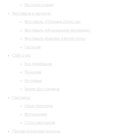
Ресторан и кафе
Фестивали и гастроли
Фестиваль «Площадь Искусств»
Фестиваль «Музыкальная коллекция»
Фестиваль «Барокко в белую ночь»
Гастроли
СМИ о нас
Все публикации
Рецензии
Интервью
Время Шостаковича
Партнеры
Наши партнеры
Фотогалерея
Стать партнером
Просветительские проекты