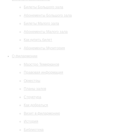
Билеты Большого зала
Абонементы Большого зала
Билеты Малого зала
Абонементы Малого зала
Как купить билет
Абонементы Музитория
О филармонии
Маэстро Темирканов
Правовая информация
Оркестры
Планы залов
Структура
Как добраться
Визит в филармонию
История
Библиотека