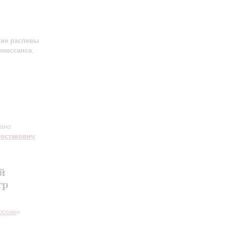
кие распевы
енессанса
;
ано
остакович
:
й
тр
оссии
»