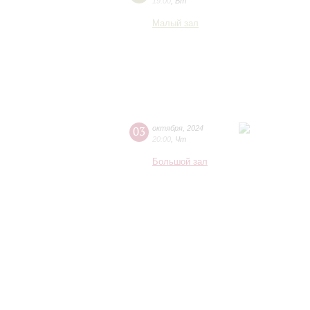
19:00
,
Вт
Малый зал
03
октября
,
2024
20:00
,
Чт
Большой зал