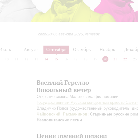
сегодня 06 августа 2026, четверг
Июль
Август
Сентябрь
Октябрь
Ноябрь
Декаб
10
11
12
13
14
15
16
17
18
19
20
21
22
23
Василий Герелло
Вокальный вечер
Открытие сезона Малого зала филармонии
Государственный Русский концертный оркестр Санкт
Владимир Попов
(художественный руководитель, ди
Чайковский
,
Рахманинов
;
Старинные русские ро
Неаполитанские песни
Пение древней церкви