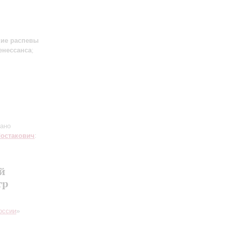
кие распевы
енессанса
;
ано
остакович
:
й
тр
оссии
»