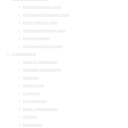
Билеты Большого зала
Абонементы Большого зала
Билеты Малого зала
Абонементы Малого зала
Как купить билет
Абонементы Музитория
О филармонии
Маэстро Темирканов
Правовая информация
Оркестры
Планы залов
Структура
Как добраться
Визит в филармонию
История
Библиотека