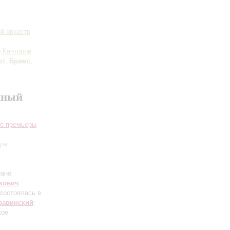
й оркестр
 Канторов
рт
,
Брамс
,
нный
ие премьеры
ора
иано
кович
:
состоялась в
равинский
:
кое