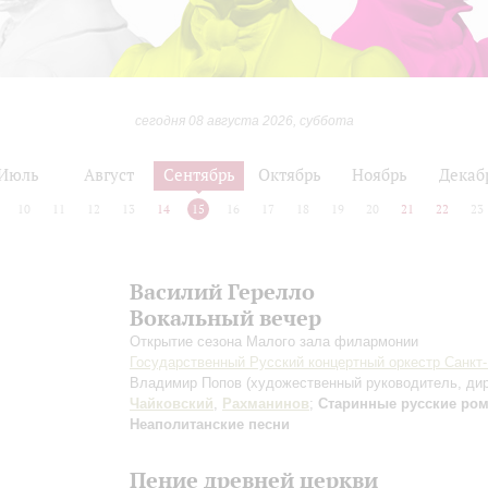
сегодня 08 августа 2026, суббота
Июль
Август
Сентябрь
Октябрь
Ноябрь
Декаб
10
11
12
13
14
15
16
17
18
19
20
21
22
23
Василий Герелло
Вокальный вечер
Открытие сезона Малого зала филармонии
Государственный Русский концертный оркестр Санкт
Владимир Попов
(художественный руководитель, ди
Чайковский
,
Рахманинов
;
Старинные русские ро
Неаполитанские песни
Пение древней церкви