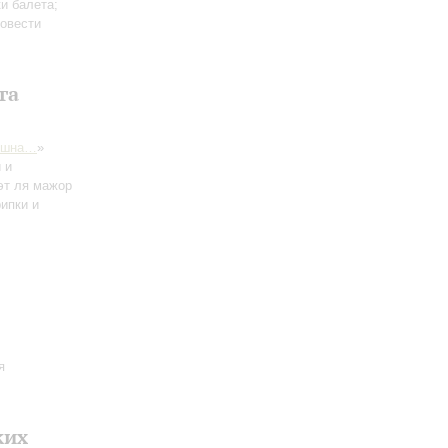
и балета;
повести
га
ушна…
»
 и
эт ля мажор
ипки и
я
ких