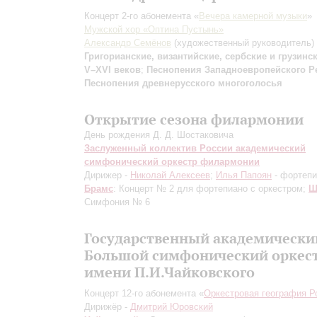
Концерт 2-го абонемента «
Вечера камерной музыки
»
Мужской хор «Оптина Пустынь»
Александр Семёнов
(художественный руководитель)
Григорианские, византийские, сербские и грузинс
V–XVI веков
;
Песнопения Западноевропейского Р
Песнопения древнерусского многоголосья
Открытие сезона филармонии
День рождения Д. Д. Шостаковича
Заслуженный коллектив России академический
симфонический оркестр филармонии
Дирижер -
Николай Алексеев
;
Илья Папоян
- фортепи
Брамс
: Концерт № 2 для фортепиано с оркестром;
Ш
Симфония № 6
Государственный академически
Большой симфонический оркес
имени П.И.Чайковского
Концерт 12-го абонемента «
Оркестровая география Р
Дирижёр -
Дмитрий Юровский