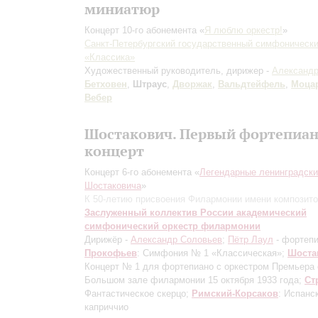
миниатюр
Концерт 10-го абонемента «
Я люблю оркестр!
»
Санкт-Петербургский государственный симфонически
«Классика»
Художественный руководитель, дирижер -
Александр
Бетховен
,
Штраус
,
Дворжак
,
Вальдтейфель
,
Моца
Вебер
Шостакович. Первый фортепиа
концерт
Концерт 6-го абонемента «
Легендарные ленинградск
Шостаковича
»
К 50-летию присвоения Филармонии имени композит
Заслуженный коллектив России академический
симфонический оркестр филармонии
Дирижёр -
Александр Соловьев
;
Пётр Лаул
- фортеп
Прокофьев
: Симфония № 1 «Классическая»;
Шоста
Концерт № 1 для фортепиано с оркестром
Премьера 
Большом зале филармонии 15 октября 1933 года
;
Ст
Фантастическое скерцо;
Римский-Корсаков
: Испанс
каприччио