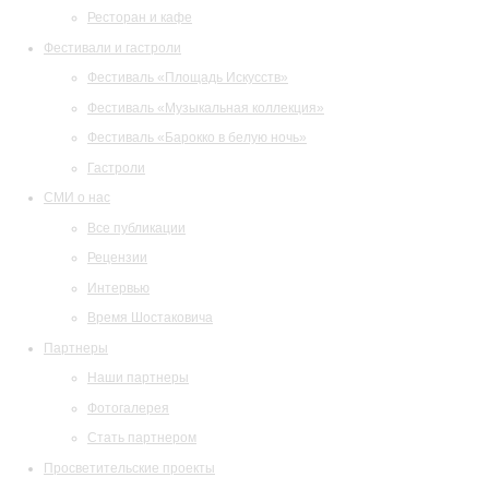
Ресторан и кафе
Фестивали и гастроли
Фестиваль «Площадь Искусств»
Фестиваль «Музыкальная коллекция»
Фестиваль «Барокко в белую ночь»
Гастроли
СМИ о нас
Все публикации
Рецензии
Интервью
Время Шостаковича
Партнеры
Наши партнеры
Фотогалерея
Стать партнером
Просветительские проекты