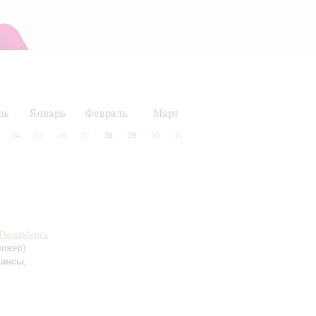
рь
Январь
Февраль
Март
24
25
26
27
28
29
30
31
-Петербурга
рижер)
мансы
;