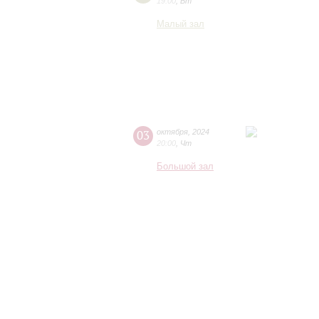
19:00
,
Вт
Малый зал
03
октября
,
2024
20:00
,
Чт
Большой зал