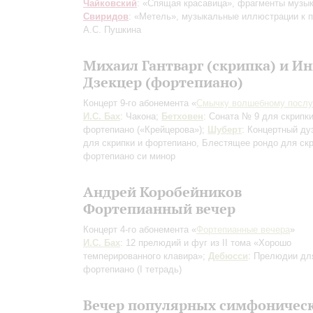
Чайковский
: «Спящая красавица», фрагменты музык
Свиридов
: «Метель», музыкальные иллюстрации к 
А.С. Пушкина
Михаил Гантварг (скрипка) и Ин
Дзекцер (фортепиано)
Концерт 9-го абонемента «
Смычку волшебному посл
И.С. Бах
: Чакона;
Бетховен
: Соната № 9 для скрипки
фортепиано («Крейцерова»);
Шуберт
: Концертный ду
для скрипки и фортепиано, Блестящее рондо для скр
фортепиано си минор
Андрей Коробейников
Фортепианный вечер
Концерт 4-го абонемента «
Фортепианные вечера
»
И.С. Бах
: 12 прелюдий и фуг из II тома «Хорошо
темперированного клавира»;
Дебюсси
: Прелюдии дл
фортепиано (I тетрадь)
Вечер популярных симфоничес