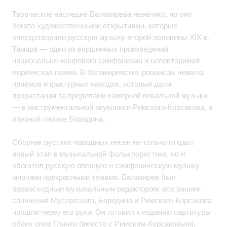
Творческое наследие Балакирева невелико, но оно
богато художественными открытиями, которые
оплодотворили русскую музыку второй половины XIX в.
Тамара — одно из вершинных произведений
национально-жанрового симфонизма и неповторимая
лирическая поэма. В балакиревских романсах немало
приемов и фактурных находок, которые дали
прорастания за пределами камерной вокальной музыки
— в инструментальной звукописи Римского-Корсакова, в
оперной лирике Бородина.
Сборник русских народных песен не только открыл
новый этап в музыкальной фольклористике, но и
обогатил русскую оперную и симфоническую музыку
многими прекрасными темами. Балакирев был
превосходным музыкальным редактором: все ранние
сочинения Мусоргского, Бородина и Римского-Корсакова
прошли через его руки. Он готовил к изданию партитуры
обеих опер Глинки (вместе с Римским-Корсаковым),