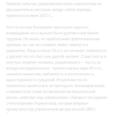
Роковое событие, разделившее жизнь композитора на
два разительно несхожих между собой периода,
произошло в июне 1872 г....
Хотя в конторе Балакирев прослужил недолго,
возвращение его к музыке было долгим и внутренне
трудным. На жизнь он зарабатывает фортепианными
уроками, но сам не сочиняет, живет замкнуто и
уединенно. Лишь в конце 70-х гг. он начинает появляться
у друзей. Но это был уже другой человек. Страстность и
кипучую энергию человека, разделявшего — пусть не
всегда последовательно - прогрессивные идеи 60-х гг.,
сменили ханжеская, набожность и аполитичность,
односторонность суждений. Исцеление после
пережитого кризиса все не приходило. Балакирев вновь
становится во главе оставленной им музыкальной
школы, работает над завершением «Тамары» (по одноим.
стихотворению Лермонтова), которая впервые
прозвучала под управлением автора весной 1883 г.