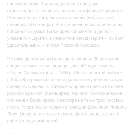
произведений». Задания давались сразу же
ответственные: начинать прямо с симфонии (Бородин и
Римский-Корсаков), Кюи писал оперы («Кавказский
пленник», «Ратклиф»). Все сочиненное исполнялось на
собраниях кружка. Балакирев поправлял и делал
указания: «...критик, именно технический критик, он был
удивительный», — писал Римский-Корсаков.
К этому времени сам Балакирев написал 20 романсов,
среди которых такие шедевры, как «Приди ко мне»,
«Песня Селима» (оба — 1858), «Песня золотой рыбки»
(1860). Все романсы были изданы и получили высокую
оценку А. Серова: «...Свежие здоровые цветки на почве
русской музыки». В концертах звучали симфонические
сочинения Балакирева: Увертюра на темы трех русских
песен, Увертюра из музыки к трагедии Шекспира «Король
Лир». Написал он также немало фортепианных пьес и
работал над симфонией.