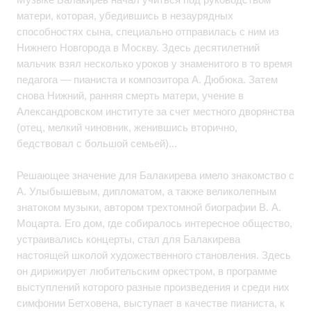
матери, которая, убедившись в незаурядных
способностях сына, специально отправилась с ним из
Нижнего Новгорода в Москву. Здесь десятилетний
мальчик взял несколько уроков у знаменитого в то время
педагога — пианиста и композитора А. Дюбюка. Затем
снова Нижний, ранняя смерть матери, учение в
Александровском институте за счет местного дворянства
(отец, мелкий чиновник, женившись вторично,
бедствовал с большой семьей)...
Решающее значение для Балакирева имело знакомство с
А. Улыбышевым, дипломатом, а также великолепным
знатоком музыки, автором трехтомной биографии В. А.
Моцарта. Его дом, где собиралось интересное общество,
устраивались концерты, стал для Балакирева
настоящей школой художественного становления. Здесь
он дирижирует любительским оркестром, в программе
выступлений которого разные произведения и среди них
симфонии Бетховена, выступает в качестве пианиста, к