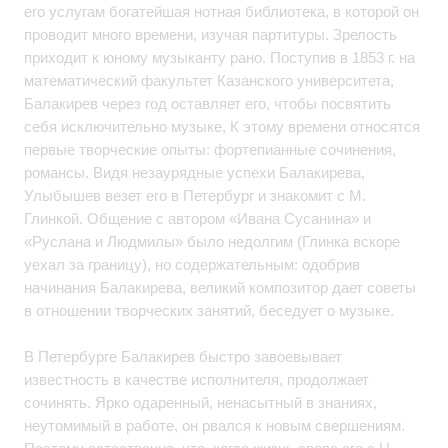
его услугам богатейшая нотная библиотека, в которой он
проводит много времени, изучая партитуры. Зрелость
приходит к юному музыканту рано. Поступив в 1853 г. на
математический факультет Казанского университета,
Балакирев через год оставляет его, чтобы посвятить
себя исключительно музыке, К этому времени относятся
первые творческие опыты: фортепианные сочинения,
романсы. Видя незаурядные успехи Балакирева,
Улыбышев везет его в Петербург и знакомит с М.
Глинкой. Общение с автором «Ивана Сусанина» и
«Руслана и Людмилы» было недолгим (Глинка вскоре
уехал за границу), но содержательным: одобрив
начинания Балакирева, великий композитор дает советы
в отношении творческих занятий, беседует о музыке.
В Петербурге Балакирев быстро завоевывает
известность в качестве исполнителя, продолжает
сочинять. Ярко одаренный, ненасытный в знаниях,
неутомимый в работе, он рвался к новым свершениям.