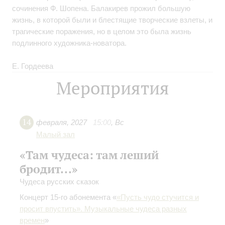
сочинения Ф. Шопена. Балакирев прожил большую
жизнь, в которой были и блестящие творческие взлеты, и
трагические поражения, но в целом это была жизнь
подлинного художника-новатора.
Е. Гордеева
Мероприятия
14
февраля
,
2027
15:00
,
Вс
Малый зал
«Там чудеса: там леший
бродит...»
Чудеса русских сказок
Концерт 15-го абонемента «
«Пусть чудо стучится и
просит впустить». Музыкальные чудеса разных
времен
»