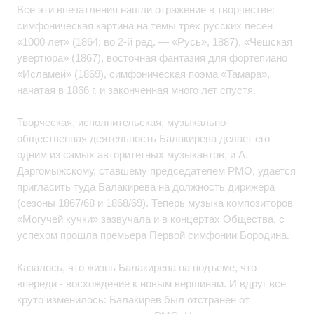
Все эти впечатления нашли отражение в творчестве:
симфоническая картина на темы трех русских песен
«1000 лет» (1864; во 2-й ред. — «Русь», 1887), «Чешская
увертюра» (1867), восточная фантазия для фортепиано
«Исламей» (1869), симфоническая поэма «Тамара»,
начатая в 1866 г. и законченная много лет спустя.
Творческая, исполнительская, музыкально-
общественная деятельность Балакирева делает его
одним из самых авторитетных музыкантов, и А.
Даргомыжскому, ставшему председателем РМО, удается
пригласить туда Балакирева на должность дирижера
(сезоны 1867/68 и 1868/69). Теперь музыка композиторов
«Могучей кучки» зазвучала и в концертах Общества, с
успехом прошла премьера Первой симфонии Бородина.
Казалось, что жизнь Балакирева на подъеме, что
впереди - восхождение к новым вершинам. И вдруг все
круто изменилось: Балакирев был отстранен от