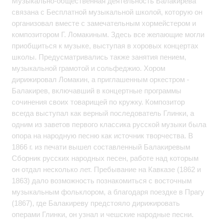
Музыкально-общественная деятельность Балакирева
связана с Бесплатной музыкальной школой, которую он
организовал вместе с замечательным хормейстером и
композитором Г. Ломакиным. Здесь все желающие могли
приобщиться к музыке, выступая в хоровых концертах
школы. Предусматривались также занятия пением,
музыкальной грамотой и сольфеджио. Хором
дирижировал Ломакин, а приглашенным оркестром -
Балакирев, включавший в концертные программы
сочинения своих товарищей по кружку. Композитор
всегда выступал как верный последователь Глинки, а
одним из заветов первого классика русской музыки была
опора на народную песню как источник творчества. В
1866 г. из печати вышел составленный Балакиревым
Сборник русских народных песен, работе над которым
он отдал несколько лет. Пребывание на Кавказе (1862 и
1863) дало возможность познакомиться с восточным
музыкальным фольклором, а благодаря поездке в Прагу
(1867), где Балакиреву предстояло дирижировать
операми Глинки, он узнал и чешские народные песни.