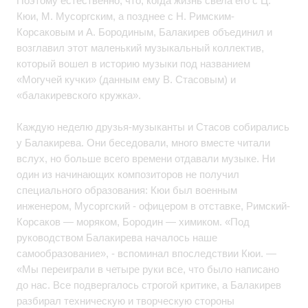
Поэтому естественно, что, когда жизнь свела его с Ц.
Кюи, М. Мусоргским, а позднее с Н. Римским-
Корсаковым и A. Бородиным, Балакирев объединил и
возглавил этот маленький музыкальный коллектив,
который вошел в историю музыки под названием
«Могучей кучки» (данным ему B. Стасовым) и
«балакиревского кружка».
Каждую неделю друзья-музыканты и Стасов собирались
у Балакирева. Они беседовали, много вместе читали
вслух, но больше всего времени отдавали музыке. Ни
один из начинающих композиторов не получил
специального образования: Кюи был военным
инженером, Мусоргский - офицером в отставке, Римский-
Корсаков — моряком, Бородин — химиком. «Под
руководством Балакирева началось наше
самообразование», - вспоминал впоследствии Кюи. —
«Мы переиграли в четыре руки все, что было написано
до нас. Все подвергалось строгой критике, а Балакирев
разбирал техническую и творческую стороны