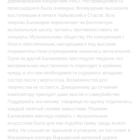
дирижирования концертами РМО. Несправедливость
происшедшего была очевидна. Возмущение высказали
выступившие в печати Чайковский и Стасов. Всю
энергию Балакирев переключает на Бесплатную
музыкальную школу, пытаясь противопоставить ее
концерты Музыкальному обществу. Но конкуренция с
богато обеспеченным, находящимся под высоким
покровительством учреждением оказалась непосильной.
Одна за другой Балакирева преследуют неудачи, его
материальная неустроенность переходит в крайнюю
нужду, и это при необходимости содержать младших
сестер после смерти отца. Возможностей для
творчества не остается. Доведенному до отчаяния
композитору приходят даже мысли о самоубийстве.
Поддержать его некому: товарищи по кружку отдалились,
каждый занятый своими замыслами. Решение
Балакирева навсегда порвать с музыкальным
искусством было для них подобно грому средь ясного
неба. Не слушая их призывов и уговоров, он поступает в
Магазинную контору Варшавской железной дороги.