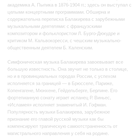
академика А. Пыпика в 1876-1904 гг.; здесь он выступал с
целыми концертными программами. Обширна и
содержательна переписка Балакирева с зарубежными
музыкальными деятелями: с французскими
композитором и фольклористом Л. Бурго-Дюкудре и
критиком М. Кальвокоресси, с чешским музыкально-
общественным деятелем Б. Каленским.
Симфоническая музыка Балакирева завоевывает все
большую известность. Она звучит не только в столице,
но и в провинциальных городах России, с успехом
исполняется за границей — в Брюсселе, Париже,
Копенгагене, Мюнхене, Гейдельберге, Берлине. Его
фортепианную сонату играет испанец Р. Виньес,
«Исламея» исполняет знаменитый И. Гофман.
Популярность музыки Балакирева, зарубежное
признание его главой русской музыки как бы
компенсируют трагическую самоотстраненность от
магистрального направления у себя на родине.