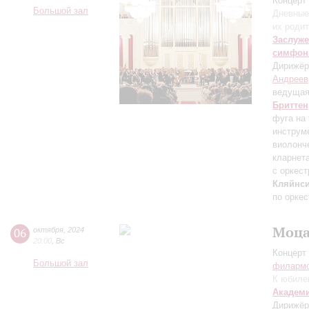
Концерт 
Большой зал
Дневные
их роди
Заслуже
симфон
Дирижёр
Андреев
ведуща
Бриттен
фуга на
инструм
виолонч
кларнет
с оркес
Кляйнси
по орке
Моца
06
октября
,
2024
20:00
,
Вс
Концерт 
Большой зал
филарм
К юбиле
Академ
Дирижёр