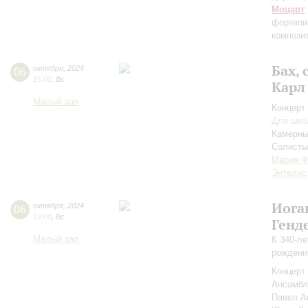
Моцарт
фортепи
компози
Бах, 
06
октября
,
2024
15:00
,
Вс
Карл
Малый зал
Концерт 
Для шко
Камерны
Солисты
Мария Ф
Энтелис
Иога
06
октября
,
2024
19:00
,
Вс
Генд
Малый зал
К 340-ле
рождени
Концерт 
Ансамбл
Павел А