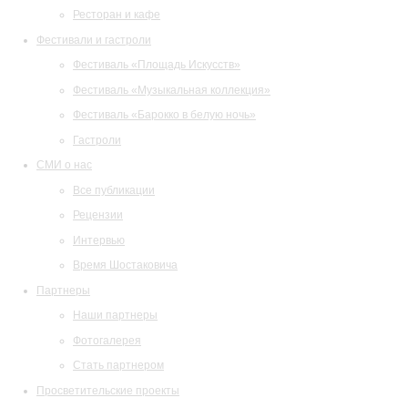
Ресторан и кафе
Фестивали и гастроли
Фестиваль «Площадь Искусств»
Фестиваль «Музыкальная коллекция»
Фестиваль «Барокко в белую ночь»
Гастроли
СМИ о нас
Все публикации
Рецензии
Интервью
Время Шостаковича
Партнеры
Наши партнеры
Фотогалерея
Стать партнером
Просветительские проекты