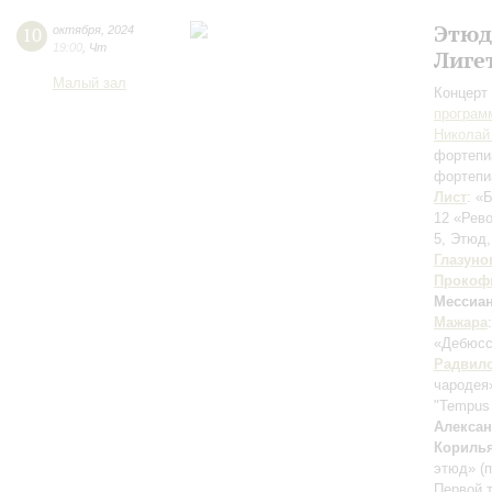
Этюд
10
октября
,
2024
19:00
,
Чт
Лиге
Малый зал
Концерт 
програм
Николай
фортепи
фортепи
Лист
: «
12 «Рев
5, Этюд,
Глазуно
Прокоф
Мессиа
Мажара
«Дебюс
Радвил
чародея
"Tempus 
Алекса
Кориль
этюд» (
Первой 