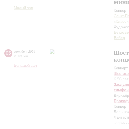
мини
Малый зал
Концерт 
Санкт-П
«Класси
Художес
Бетхове
Вебер
Шост
03
октября
,
2024
20:00
,
Чт
конц
Большой зал
Концерт 
Шостако
К 50-ле
Заслуже
симфон
Дирижёр
Прокоф
Концерт
Большом
Фантаст
капричч