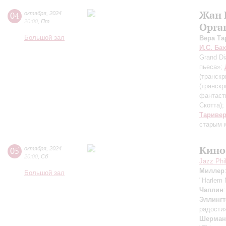
Жан 
04
октября
,
2024
20:00
,
Пт
Орга
Большой зал
Вера Та
И.С. Бах
Grand Di
пьеса»;
(транскр
(транскр
фантаст
Скотта)
;
Тариве
старым 
Кино
05
октября
,
2024
20:00
,
Сб
Jazz Phi
Миллер
Большой зал
"Harlem 
Чаплин
Эллингт
радости
Шерман