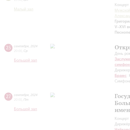
Концерт 
Малый зал
Мужской
Алексан
Григори
V–XVI в
Песнопе
Откр
25
сентября
,
2024
20:00
,
Ср
День ро
Заслуже
Большой зал
симфон
Дирижер
Брамс
:
Симфон
Госу
27
сентября
,
2024
20:00
,
Пт
Боль
имен
Большой зал
Концерт 
Дирижёр
Чайков