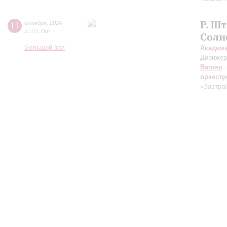
Р. Шт
11
октября
,
2024
20:00
,
Пт
Соли
Большой зал
Академ
Дирижер
Вагнер
:
оркест
«Завтра