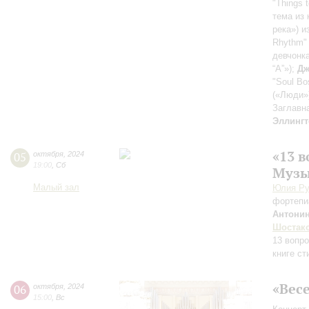
"Things 
тема из 
река») 
Rhythm"
девчонк
“A”»);
Дж
"Soul Bo
(«Люди»
Заглавн
Эллингт
«13 
05
октября
,
2024
19:00
,
Сб
Музы
Малый зал
Юлия Ру
фортепи
Антонин
Шостак
13 вопро
книге ст
«Вес
06
октября
,
2024
15:00
,
Вс