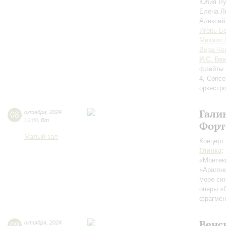
Юлия Л
Елена Л
Алексей
Игорь Б
Михаил 
Вера Че
И.С. Бах
флейты 
4, Conce
оркестр
Гали
08
октября
,
2024
19:00
,
Вт
Форт
Малый зал
Концерт 
Глинка
:
«Монтек
«Арагон
море си
оперы «
фрагмен
Венс
09
октября
,
2024