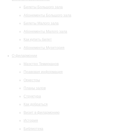
Билеты Большого зала
Абонементы Большого зала
Билеты Малого зала
Абонементы Малого зала
Как купить билет
Абонементы Музитория
О филармонии
Маэстро Темирканов
Правовая информация
Оркестры
Планы залов
Структура
Как добраться
Визит в филармонию
История
Библиотека