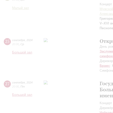
Концерт 
Малый зал
Мужской
Алексан
Григори
V–XVI в
Песнопе
Откр
25
сентября
,
2024
20:00
,
Ср
День ро
Заслуже
Большой зал
симфон
Дирижер
Брамс
:
Симфон
Госу
27
сентября
,
2024
20:00
,
Пт
Боль
имен
Большой зал
Концерт 
Дирижёр
Чайков