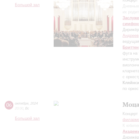
Концерт 
Большой зал
Дневные
их роди
Заслуже
симфон
Дирижёр
Андреев
ведуща
Бриттен
фуга на
инструм
виолонч
кларнет
с оркес
Кляйнси
по орке
Моца
06
октября
,
2024
20:00
,
Вс
Концерт 
Большой зал
филарм
К юбиле
Академ
Дирижёр