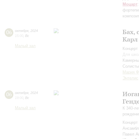
Моцарт
фортепи
компози
Бах, 
06
октября
,
2024
15:00
,
Вс
Карл
Малый зал
Концерт 
Для шко
Камерны
Солисты
Мария Ф
Энтелис
Иога
06
октября
,
2024
19:00
,
Вс
Генд
Малый зал
К 340-ле
рождени
Концерт 
Ансамбл
Павел А