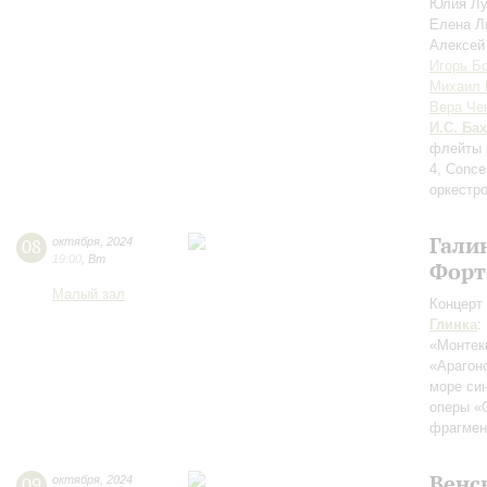
Юлия Л
Елена Л
Алексей
Игорь Б
Михаил 
Вера Че
И.С. Бах
флейты 
4, Conce
оркестр
Гали
08
октября
,
2024
19:00
,
Вт
Форт
Малый зал
Концерт 
Глинка
:
«Монтек
«Арагон
море си
оперы «
фрагмен
Венс
09
октября
,
2024