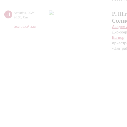
Р. Шт
11
октября
,
2024
20:00
,
Пт
Соли
Большой зал
Академ
Дирижер
Вагнер
:
оркест
«Завтра