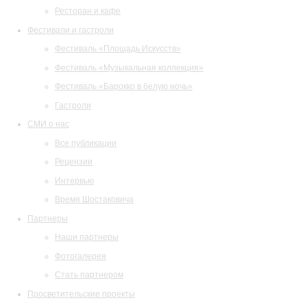
Ресторан и кафе
Фестивали и гастроли
Фестиваль «Площадь Искусств»
Фестиваль «Музыкальная коллекция»
Фестиваль «Барокко в белую ночь»
Гастроли
СМИ о нас
Все публикации
Рецензии
Интервью
Время Шостаковича
Партнеры
Наши партнеры
Фотогалерея
Стать партнером
Просветительские проекты