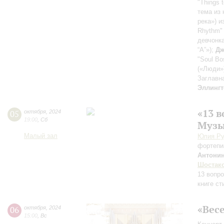
"Things 
тема из 
река») 
Rhythm"
девчонк
“A”»);
Дж
"Soul Bo
(«Люди»
Заглавн
Эллингт
«13 
05
октября
,
2024
19:00
,
Сб
Музы
Малый зал
Юлия Ру
фортепи
Антонин
Шостак
13 вопро
книге ст
«Вес
06
октября
,
2024
15:00
,
Вс