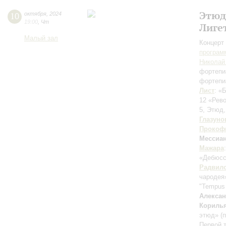
Этюд
10
октября
,
2024
19:00
,
Чт
Лиге
Малый зал
Концерт 
програм
Николай
фортепи
фортепи
Лист
: «
12 «Рев
5, Этюд,
Глазуно
Прокоф
Мессиа
Мажара
«Дебюс
Радвил
чародея
"Tempus 
Алекса
Кориль
этюд» (
Первой 