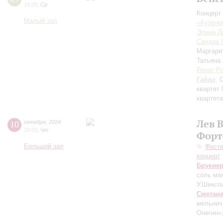
19:00
,
Ср
Концерт 
Малый зал
«Ауэр-к
Элина Д
Сандра 
Маргари
Татьяна
Ренат Р
Гайдн
: 
квартет 
квартет
Лев 
10
октября
,
2024
20:00
,
Чт
Форт
Большой зал
Фести
концерт
Брукне
соль ма
У.Шексп
Сметан
мельнич
Онегин»