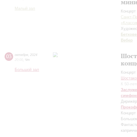
мини
Малый зал
Концерт 
Санкт-П
«Класси
Художес
Бетхове
Вебер
Шост
03
октября
,
2024
20:00
,
Чт
конц
Большой зал
Концерт 
Шостако
К 50-ле
Заслуже
симфон
Дирижёр
Прокоф
Концерт
Большом
Фантаст
капричч