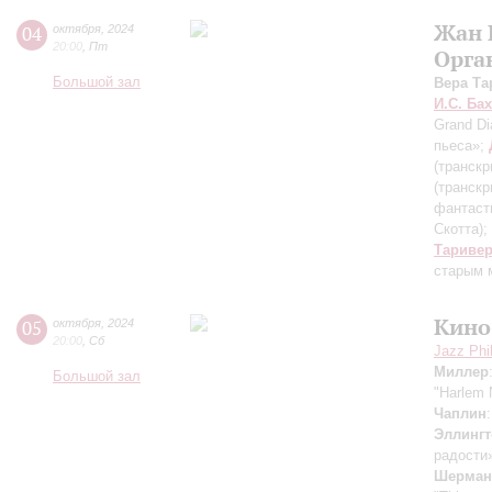
Жан 
04
октября
,
2024
20:00
,
Пт
Орга
Большой зал
Вера Та
И.С. Бах
Grand Di
пьеса»;
(транскр
(транскр
фантаст
Скотта)
;
Тариве
старым 
Кино
05
октября
,
2024
20:00
,
Сб
Jazz Phi
Миллер
Большой зал
"Harlem 
Чаплин
Эллингт
радости
Шерман