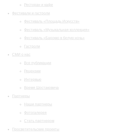
Ресторан и кафе
Фестивали и гастроли
Фестиваль «Площадь Искусств»
Фестиваль «Музыкальная коллекция»
Фестиваль «Барокко в белую ночь»
Гастроли
СМИ о нас
Все публикации
Рецензии
Интервью
Время Шостаковича
Партнеры
Наши партнеры
Фотогалерея
Стать партнером
Просветительские проекты