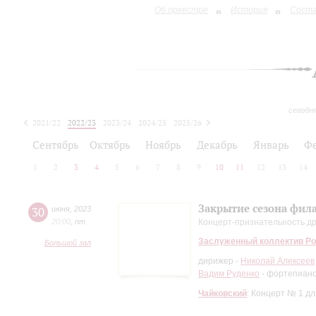
Об оркестре
История
Сост
сегодн
2021/22
2022/23
2023/24
2024/25
2025/26
2026/27
Сентябрь
Октябрь
Ноябрь
Декабрь
Январь
Ф
1
2
3
4
5
6
7
8
9
10
11
12
13
14
Закрытие сезона фи
30
июня
,
2023
20:00
,
пт
Концерт-признательность д
Заслуженный коллектив Ро
Большой зал
дирижер -
Николай Алексеев
Вадим Руденко
- фортепиан
Чайковский
: Концерт № 1 д