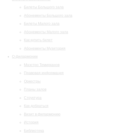
Билеты Большого зала
Абонементы Большого зала
Билеты Малого зала
Абонементы Малого зала
Как купить билет
Абонементы Музитория
О филармонии
Маэстро Темирканов
Правовая информация
Оркестры
Планы залов
Структура
Как добраться
Визит в филармонию
История
Библиотека