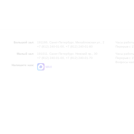
Большой зал:
191186, Санкт-Петербург, Михайловская ул., 2
Часы работы
+7 (812) 240-01-00, +7 (812) 240-01-80
Перерыв с 1
Малый зал:
191011, Санкт-Петербург, Невский пр., 30
Часы работы
+7 (812) 240-01-00, +7 (812) 240-01-70
Перерыв с 1
Вопросы на
Напишите нам:
MAX