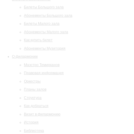
Билеты Большого зала
Абонементы Большого зала
Билеты Малого зала
Абонементы Малого зала
Как купить билет
Абонементы Музитория
О филармонии
Маэстро Темирканов
Правовая информация
Оркестры
Планы залов
Структура
Как добраться
Визит в филармонию
История
Библиотека