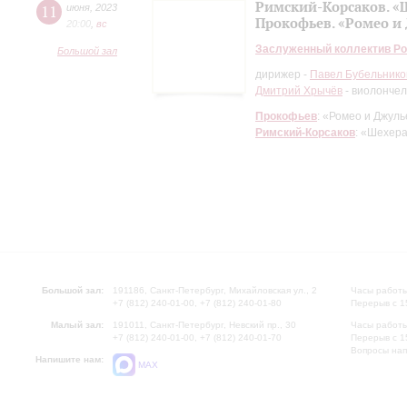
Римский-Корсаков. «
11
июня
,
2023
Прокофьев. «Ромео и
20:00
,
вc
Заслуженный коллектив Ро
Большой зал
дирижер -
Павел Бубельнико
Дмитрий Хрычёв
- виолончел
Прокофьев
: «Ромео и Джул
Римский-Корсаков
: «Шехер
Большой зал:
191186, Санкт-Петербург, Михайловская ул., 2
Часы работы
+7 (812) 240-01-00, +7 (812) 240-01-80
Перерыв с 1
Малый зал:
191011, Санкт-Петербург, Невский пр., 30
Часы работы
+7 (812) 240-01-00, +7 (812) 240-01-70
Перерыв с 1
Вопросы на
Напишите нам:
MAX