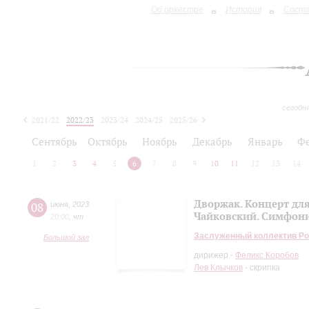
Об оркестре
История
Сост
сегодн
2021/22
2022/23
2023/24
2024/25
2025/26
2026/27
Сентябрь
Октябрь
Ноябрь
Декабрь
Январь
Ф
1
2
3
4
5
6
7
8
9
10
11
12
13
14
Дворжак. Концерт для
08
июня
,
2023
Чайковский. Симфони
20:00
,
чт
Заслуженный коллектив Ро
Большой зал
дирижер -
Феликс Коробов
Лев Клычков
- скрипка