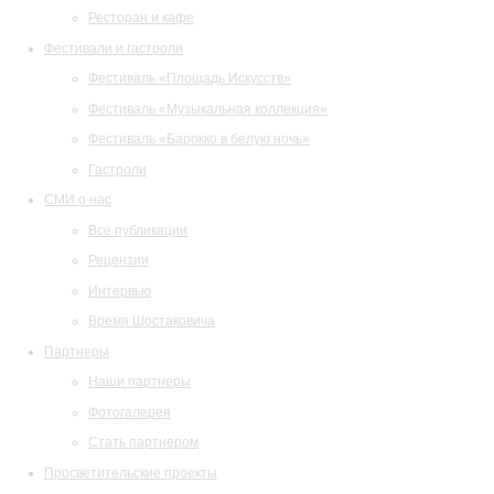
Ресторан и кафе
Фестивали и гастроли
Фестиваль «Площадь Искусств»
Фестиваль «Музыкальная коллекция»
Фестиваль «Барокко в белую ночь»
Гастроли
СМИ о нас
Все публикации
Рецензии
Интервью
Время Шостаковича
Партнеры
Наши партнеры
Фотогалерея
Стать партнером
Просветительские проекты