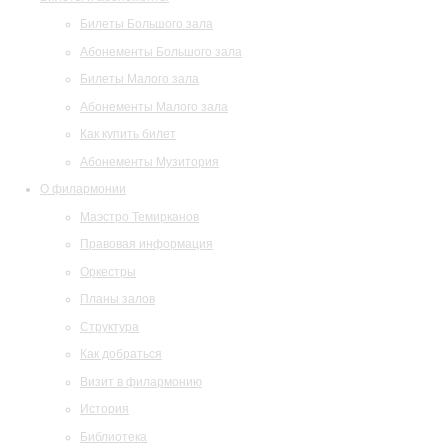
Билеты Большого зала
Абонементы Большого зала
Билеты Малого зала
Абонементы Малого зала
Как купить билет
Абонементы Музитория
О филармонии
Маэстро Темирканов
Правовая информация
Оркестры
Планы залов
Структура
Как добраться
Визит в филармонию
История
Библиотека