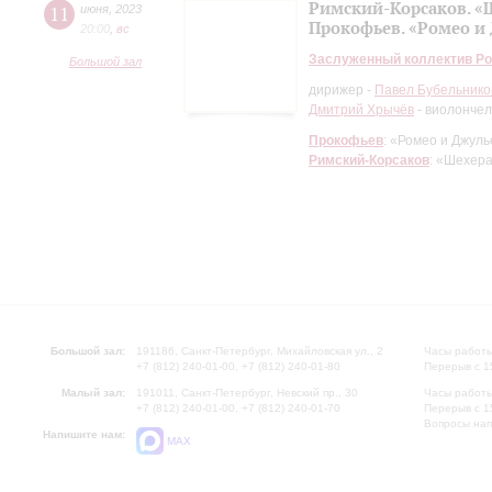
Римский-Корсаков. «
11
июня
,
2023
Прокофьев. «Ромео и
20:00
,
вc
Заслуженный коллектив Ро
Большой зал
дирижер -
Павел Бубельнико
Дмитрий Хрычёв
- виолончел
Прокофьев
: «Ромео и Джул
Римский-Корсаков
: «Шехер
Большой зал:
191186, Санкт-Петербург, Михайловская ул., 2
Часы работы
+7 (812) 240-01-00, +7 (812) 240-01-80
Перерыв с 1
Малый зал:
191011, Санкт-Петербург, Невский пр., 30
Часы работы
+7 (812) 240-01-00, +7 (812) 240-01-70
Перерыв с 1
Вопросы на
Напишите нам:
MAX