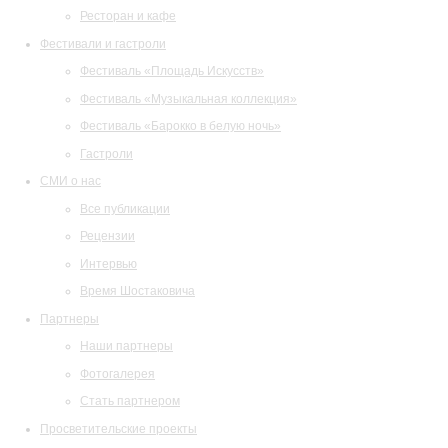
Ресторан и кафе
Фестивали и гастроли
Фестиваль «Площадь Искусств»
Фестиваль «Музыкальная коллекция»
Фестиваль «Барокко в белую ночь»
Гастроли
СМИ о нас
Все публикации
Рецензии
Интервью
Время Шостаковича
Партнеры
Наши партнеры
Фотогалерея
Стать партнером
Просветительские проекты