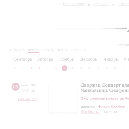
Об оркестре
История
Сост
сегодн
2021/22
2022/23
2023/24
2024/25
2025/26
2026/27
Сентябрь
Октябрь
Ноябрь
Декабрь
Январь
Ф
1
2
3
4
5
6
7
8
9
10
11
12
13
14
Дворжак. Концерт для
08
июня
,
2023
Чайковский. Симфони
20:00
,
чт
Заслуженный коллектив Ро
Большой зал
дирижер -
Феликс Коробов
Лев Клычков
- скрипка